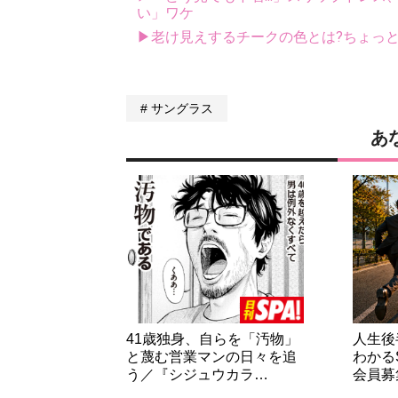
い」ワケ
▶老け見えするチークの色とは?ちょっ
サングラス
あ
41歳独身、自らを「汚物」
人生後
と蔑む営業マンの日々を追
わかる
う／『シジュウカラ…
会員募