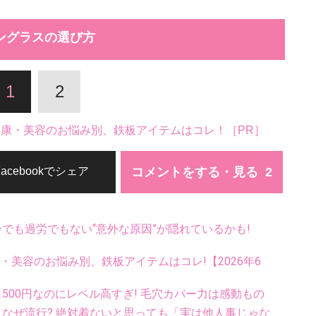
ングラスの選び方
1
2
。健康・美容のお悩み別、鉄板アイテムはコレ！［PR］
コメントをする・見る
Facebookでシェア
齢でも過労でもない“意外な原因”が隠れているかも!
康・美容のお悩み別、鉄板アイテムはコレ!【2026年6
500円なのにレベル高すぎ! 毛穴カバー力は感動もの
ス、なぜ流行? 絶対着ないと思っても「実は他人事じゃな