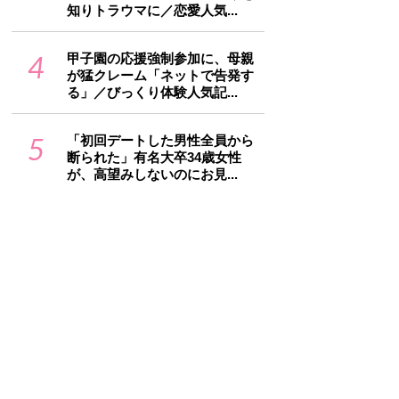
知りトラウマに／恋愛人気...
4
甲子園の応援強制参加に、母親
が猛クレーム「ネットで告発す
る」／びっくり体験人気記...
5
「初回デートした男性全員から
断られた」有名大卒34歳女性
が、高望みしないのにお見...