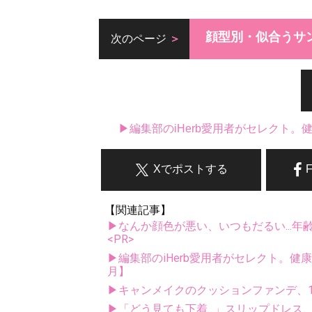
顔型別・似合うサ
次のページ
▶編集部のiHerb愛用者がセレクト
Xでポストする
【関連記事】
▶なんか顔色が悪い、いつもだるい...年
<PR>
▶編集部のiHerb愛用者がセレクト。健
月】
▶キャンメイクのクッションファンデ、1
▶「どう見ても下着...」スリップドレ