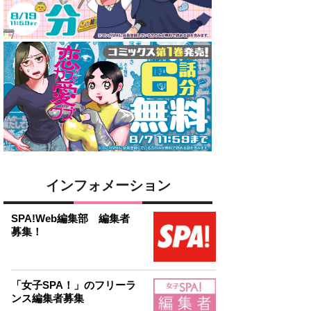
インフォメーション
SPA!Web編集部 編集者
募集！
「女子SPA！」のフリーラ
ンス編集者募集