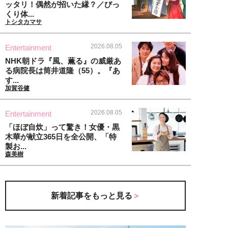
ッタリ！偶然が招いた縁？／びっ
くり体...
トシタカマサ
2026.08.05
Entertainment
NHK朝ドラ『風、薫る』の威厳あ
る病院長は筒井道隆（55）。『あ
す...
加賀谷健
2026.08.05
Entertainment
「ほぼ自炊」って驚き！女優・黒
木華が献立365日を全公開、「特
製お...
森美樹
新着記事をもっと見る