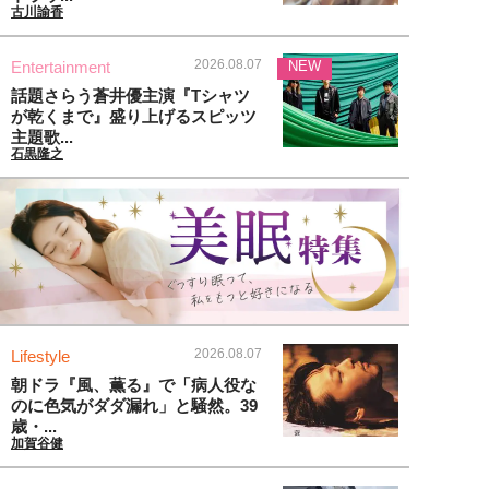
古川諭香
2026.08.07
Entertainment
NEW
話題さらう蒼井優主演『Tシャツ
が乾くまで』盛り上げるスピッツ
主題歌...
石黒隆之
2026.08.07
Lifestyle
朝ドラ『風、薫る』で「病人役な
のに色気がダダ漏れ」と騒然。39
歳・...
加賀谷健