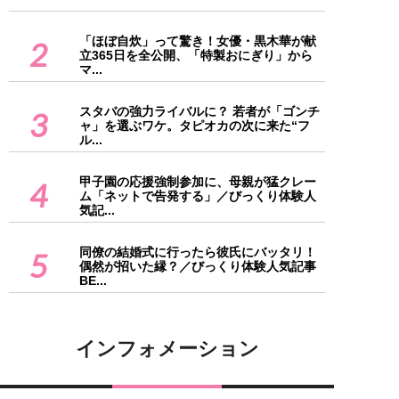
「ほぼ自炊」って驚き！女優・黒木華が献
2
立365日を全公開、「特製おにぎり」から
マ...
スタバの強力ライバルに？ 若者が「ゴンチ
3
ャ」を選ぶワケ。タピオカの次に来た“フ
ル...
甲子園の応援強制参加に、母親が猛クレー
4
ム「ネットで告発する」／びっくり体験人
気記...
同僚の結婚式に行ったら彼氏にバッタリ！
5
偶然が招いた縁？／びっくり体験人気記事
BE...
インフォメーション