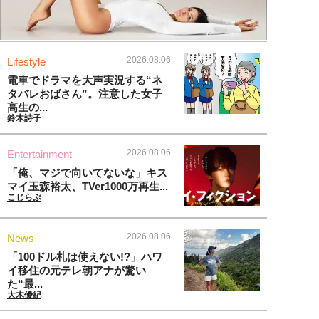
2026.08.06
Lifestyle
電車でドラマを大声実況する“ネ
タバレおばさん”。注意した女子
高生の...
鈴木詩子
2026.08.06
Entertainment
「俺、マジで向いてないな」キス
マイ玉森裕太、TVer1000万再生...
こじらぶ
2026.08.06
News
「100ドル札は使えない!?」ハワ
イ移住の元テレ朝アナが驚い
た“最...
大木優紀