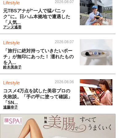
2026.08.07
Lifestyle
元TBSアナが“一人で猛パニッ
ク”に。日ハム本拠地で遭遇した
「人気...
アンヌ遙香
2026.08.07
Lifestyle
「旅行に絶対持っていきたいポー
チ」が無印にあった！ 濡れたもの
を入...
鈴木美奈子
2026.08.06
Lifestyle
コスメ4万点を試した美容プロの
失敗談。「手の甲に塗って確認」
「SN...
遠藤幸子