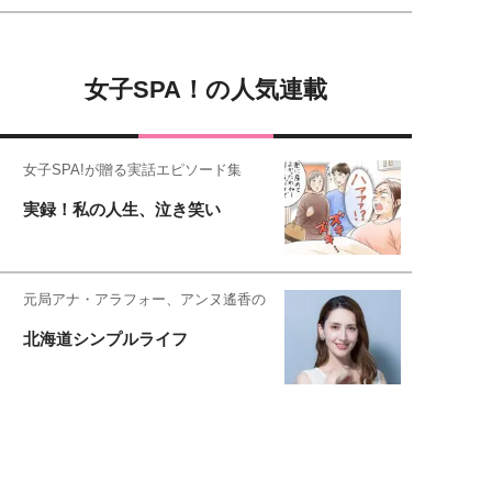
女子SPA！の人気連載
女子SPA!が贈る実話エピソード集
実録！私の人生、泣き笑い
元局アナ・アラフォー、アンヌ遙香の
北海道シンプルライフ
元キー局アナウンサー・大木優紀の
旅の恥はかき捨てて