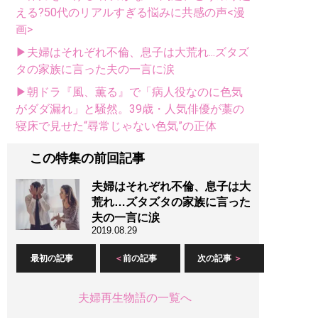
える?50代のリアルすぎる悩みに共感の声<漫
画>
▶夫婦はそれぞれ不倫、息子は大荒れ...ズタズ
タの家族に言った夫の一言に涙
▶朝ドラ『風、薫る』で「病人役なのに色気
がダダ漏れ」と騒然。39歳・人気俳優が藁の
寝床で見せた“尋常じゃない色気”の正体
この特集の前回記事
夫婦はそれぞれ不倫、息子は大
荒れ…ズタズタの家族に言った
夫の一言に涙
2019.08.29
最初の記事
前の記事
次の記事
夫婦再生物語の一覧へ