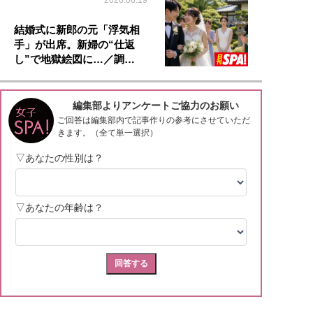
結婚式に新郎の元「浮気相
手」が出席。新婦の“仕返
し”で地獄絵図に…／調…