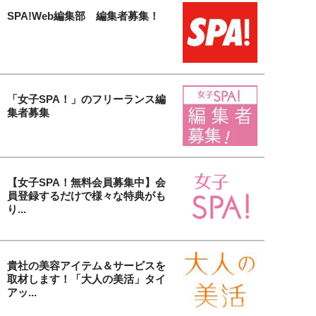
SPA!Web編集部 編集者募集！
「女子SPA！」のフリーランス編
集者募集
【女子SPA！無料会員募集中】会
員登録するだけで様々な特典がも
り...
貴社の美容アイテム＆サービスを
取材します！「大人の美活」タイ
アッ...