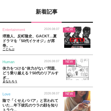
新着記事
2026.08.07
Entertainment
NEW
堺雅人、反町隆史、GACKT…夏
ドラマを「50代イケオジ」が席
巻。...
こじらぶ
2026.08.07
Human
NEW
体力をつける“体力がない”問題、
どう乗り越える？50代のリアルす
ぎ...
まなたろう
2026.08.07
Love
NEW
陰で「くせえババア」と言われて
いた…年下彼氏のウラの顔を知り
トラウ...