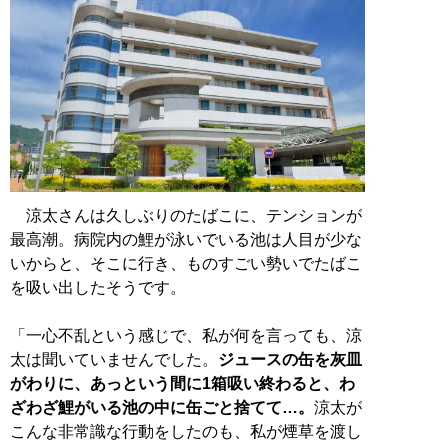
涼太さんは久しぶりのたばこに、テンションが
最高潮。病院内の鯉が泳いでいる池は人目が少な
いからと、そこに行き、ものすごい勢いでたばこ
を吸い出したそうです。
「一心不乱という感じで、私が何を言っても、涼
太は聞いていませんでした。
ジュースの缶を灰皿
がわりに、あっという間に1箱吸い終わると、わ
ざわざ鯉がいる池の中に缶ごと捨てて…。
涼太が
こんな非常識な行動をしたのも、私が煙草を渡し