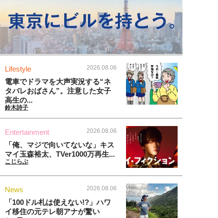
2026.08.06
Lifestyle
電車でドラマを大声実況する“ネ
タバレおばさん”。注意した女子
高生の...
鈴木詩子
2026.08.06
Entertainment
「俺、マジで向いてないな」キス
マイ玉森裕太、TVer1000万再生...
こじらぶ
2026.08.06
News
「100ドル札は使えない!?」ハワ
イ移住の元テレ朝アナが驚い