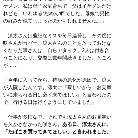
ケメン。私は母子家庭育ちで、父はイケメンだけ
れども、いわゆる“だめんず”でした。母娘で男性
の好みが似てしまったのかもしれませんね…」
涼太さんは些細なミスを毎日連発し、その度に
咲さんがカバー。涼太さんのことを放っておけな
くなった咲さんは、自らアタック。2人は付き合
うことになり、交際は数年間続きました。ところ
が……
「今年に入ってから、持病の悪化が原因で、涼太
が入院したんです。涼太に『寂しいから、お見舞
いに来られる日は必ず来てほしい』と言われたの
で、行ける日は行くようにしていました」
仕事が多忙な中、それでも涼太さんのお見舞い
を欠かさなかった咲さん。
ある日、涼太さんに、
「たばこを買ってきてほしい」と言われました。