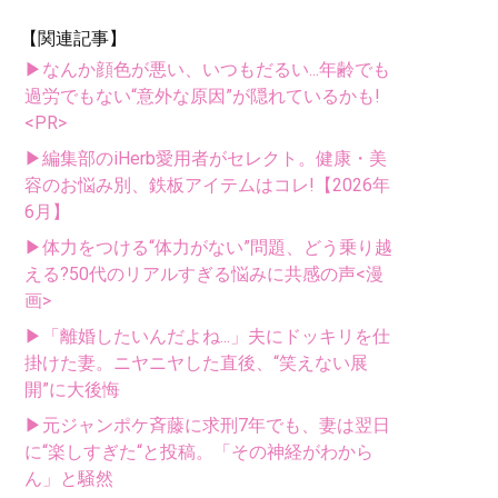
【関連記事】
▶なんか顔色が悪い、いつもだるい...年齢でも
過労でもない“意外な原因”が隠れているかも!
<PR>
▶編集部のiHerb愛用者がセレクト。健康・美
容のお悩み別、鉄板アイテムはコレ!【2026年
6月】
▶体力をつける“体力がない”問題、どう乗り越
える?50代のリアルすぎる悩みに共感の声<漫
画>
▶「離婚したいんだよね...」夫にドッキリを仕
掛けた妻。ニヤニヤした直後、“笑えない展
開”に大後悔
▶元ジャンポケ斉藤に求刑7年でも、妻は翌日
に“楽しすぎた“と投稿。「その神経がわから
ん」と騒然