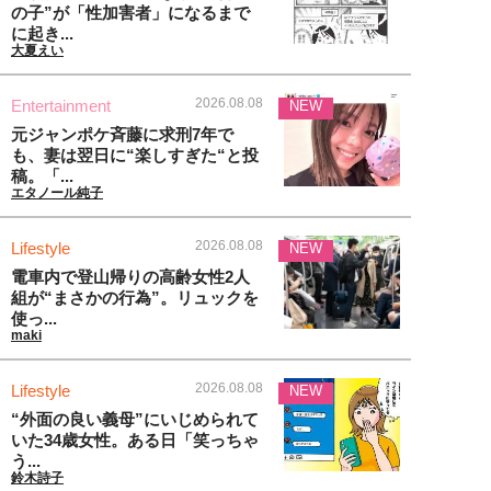
の子”が「性加害者」になるまで
に起き...
大夏えい
2026.08.08
Entertainment
NEW
元ジャンポケ斉藤に求刑7年で
も、妻は翌日に“楽しすぎた“と投
稿。「...
エタノール純子
2026.08.08
Lifestyle
NEW
電車内で登山帰りの高齢女性2人
組が“まさかの行為”。リュックを
使っ...
maki
2026.08.08
Lifestyle
NEW
“外面の良い義母”にいじめられて
いた34歳女性。ある日「笑っちゃ
う...
鈴木詩子