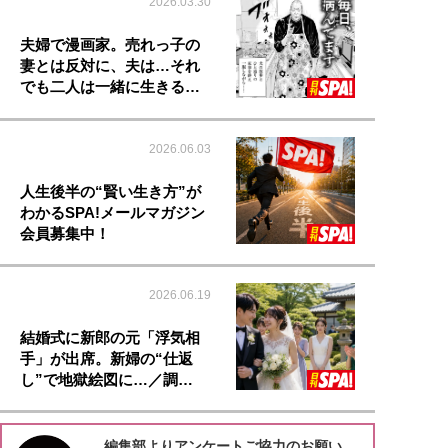
2026.03.30
夫婦で漫画家。売れっ子の
妻とは反対に、夫は…それ
でも二人は一緒に生きる…
2026.06.03
人生後半の“賢い生き方”が
わかるSPA!メールマガジン
会員募集中！
2026.06.19
結婚式に新郎の元「浮気相
手」が出席。新婦の“仕返
し”で地獄絵図に…／調…