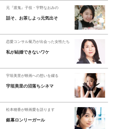
元『渡鬼』子役・宇野なおみの
話そ、お茶しよっ元気出そ
恋愛コンサル菊乃が出会った女性たち
私が結婚できないワケ
宇垣美里が映画への想いを綴る
宇垣美里の沼落ちシネマ
松本穂香が映画愛を語ります
銀幕ロンリーガール