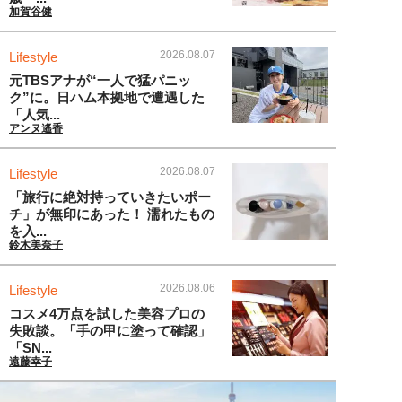
加賀谷健
2026.08.07
Lifestyle
元TBSアナが“一人で猛パニッ
ク”に。日ハム本拠地で遭遇した
「人気...
アンヌ遙香
2026.08.07
Lifestyle
「旅行に絶対持っていきたいポー
チ」が無印にあった！ 濡れたもの
を入...
鈴木美奈子
2026.08.06
Lifestyle
コスメ4万点を試した美容プロの
失敗談。「手の甲に塗って確認」
「SN...
遠藤幸子