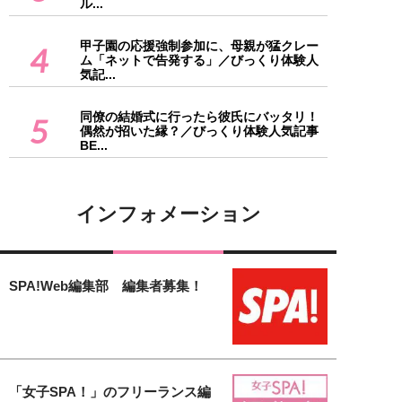
ル...
甲子園の応援強制参加に、母親が猛クレー
4
ム「ネットで告発する」／びっくり体験人
気記...
同僚の結婚式に行ったら彼氏にバッタリ！
5
偶然が招いた縁？／びっくり体験人気記事
BE...
インフォメーション
SPA!Web編集部 編集者募集！
「女子SPA！」のフリーランス編