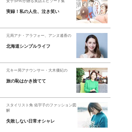
女子SPA!が贈る実話エピソード集
実録！私の人生、泣き笑い
元局アナ・アラフォー、アンヌ遙香の
北海道シンプルライフ
元キー局アナウンサー・大木優紀の
旅の恥はかき捨てて
スタイリスト角 佑宇子のファッション図
解
失敗しない日常オシャレ