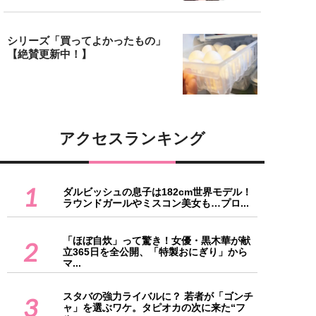
シリーズ「買ってよかったもの」
【絶賛更新中！】
アクセスランキング
1
ダルビッシュの息子は182cm世界モデル！
ラウンドガールやミスコン美女も…プロ...
「ほぼ自炊」って驚き！女優・黒木華が献
2
立365日を全公開、「特製おにぎり」から
マ...
スタバの強力ライバルに？ 若者が「ゴンチ
3
ャ」を選ぶワケ。タピオカの次に来た“フ