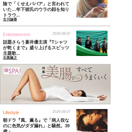
陰で「くせえババア」と言われて
いた…年下彼氏のウラの顔を知り
トラウ...
古川諭香
2026.08.07
Entertainment
話題さらう蒼井優主演『Tシャツ
が乾くまで』盛り上げるスピッツ
主題歌...
石黒隆之
2026.08.07
Lifestyle
朝ドラ『風、薫る』で「病人役な
のに色気がダダ漏れ」と騒然。39
歳・...