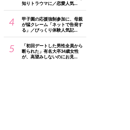
知りトラウマに／恋愛人気...
4
甲子園の応援強制参加に、母親
が猛クレーム「ネットで告発す
る」／びっくり体験人気記...
5
「初回デートした男性全員から
断られた」有名大卒34歳女性
が、高望みしないのにお見...