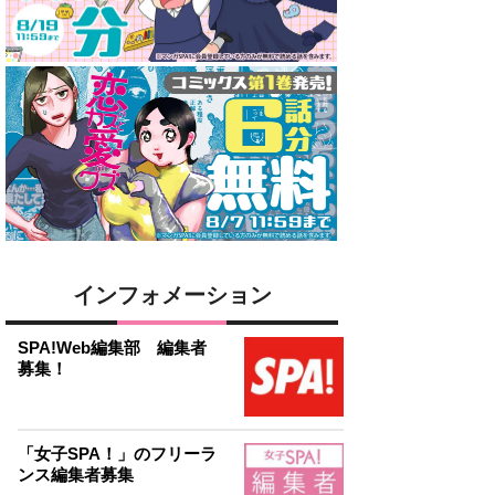
インフォメーション
SPA!Web編集部 編集者
募集！
「女子SPA！」のフリーラ
ンス編集者募集