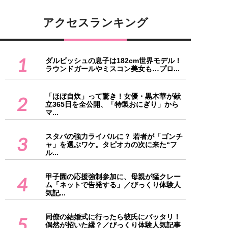
アクセスランキング
1
ダルビッシュの息子は182cm世界モデル！
ラウンドガールやミスコン美女も…プロ...
「ほぼ自炊」って驚き！女優・黒木華が献
2
立365日を全公開、「特製おにぎり」から
マ...
スタバの強力ライバルに？ 若者が「ゴンチ
3
ャ」を選ぶワケ。タピオカの次に来た“フ
ル...
甲子園の応援強制参加に、母親が猛クレー
4
ム「ネットで告発する」／びっくり体験人
気記...
同僚の結婚式に行ったら彼氏にバッタリ！
5
偶然が招いた縁？／びっくり体験人気記事