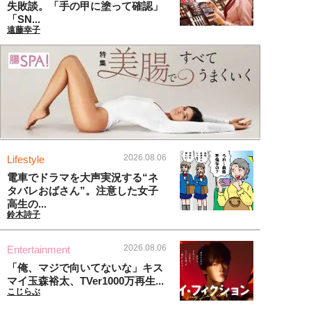
失敗談。「手の甲に塗って確認」
「SN...
遠藤幸子
2026.08.06
Lifestyle
電車でドラマを大声実況する“ネ
タバレおばさん”。注意した女子
高生の...
鈴木詩子
2026.08.06
Entertainment
「俺、マジで向いてないな」キス
マイ玉森裕太、TVer1000万再生...
こじらぶ