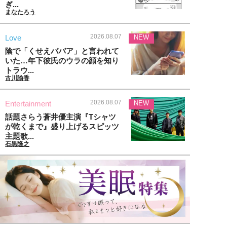
ぎ...
まなたろう
2026.08.07
Love
NEW
陰で「くせえババア」と言われて
いた…年下彼氏のウラの顔を知り
トラウ...
古川諭香
2026.08.07
Entertainment
NEW
話題さらう蒼井優主演『Tシャツ
が乾くまで』盛り上げるスピッツ
主題歌...
石黒隆之