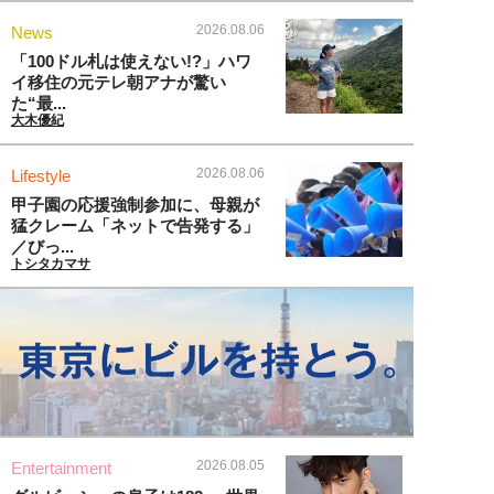
2026.08.06
News
「100ドル札は使えない!?」ハワ
イ移住の元テレ朝アナが驚い
た“最...
大木優紀
2026.08.06
Lifestyle
甲子園の応援強制参加に、母親が
猛クレーム「ネットで告発する」
／びっ...
トシタカマサ
2026.08.05
Entertainment