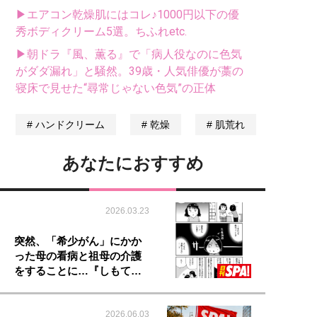
▶エアコン乾燥肌にはコレ♪1000円以下の優
秀ボディクリーム5選。ちふれetc.
▶朝ドラ『風、薫る』で「病人役なのに色気
がダダ漏れ」と騒然。39歳・人気俳優が藁の
寝床で見せた“尋常じゃない色気”の正体
ハンドクリーム
乾燥
肌荒れ
あなたにおすすめ
2026.03.23
突然、「希少がん」にかか
った母の看病と祖母の介護
をすることに…『しもて…
2026.06.03