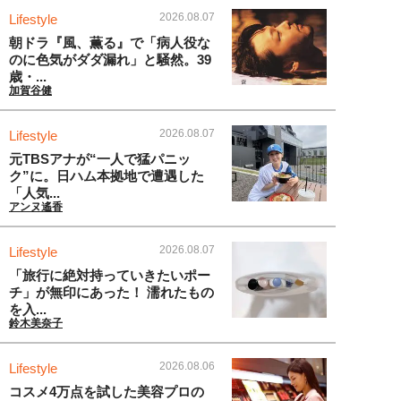
2026.08.07
Lifestyle
朝ドラ『風、薫る』で「病人役な
のに色気がダダ漏れ」と騒然。39
歳・...
加賀谷健
2026.08.07
Lifestyle
元TBSアナが“一人で猛パニッ
ク”に。日ハム本拠地で遭遇した
「人気...
アンヌ遙香
2026.08.07
Lifestyle
「旅行に絶対持っていきたいポー
チ」が無印にあった！ 濡れたもの
を入...
鈴木美奈子
2026.08.06
Lifestyle
コスメ4万点を試した美容プロの