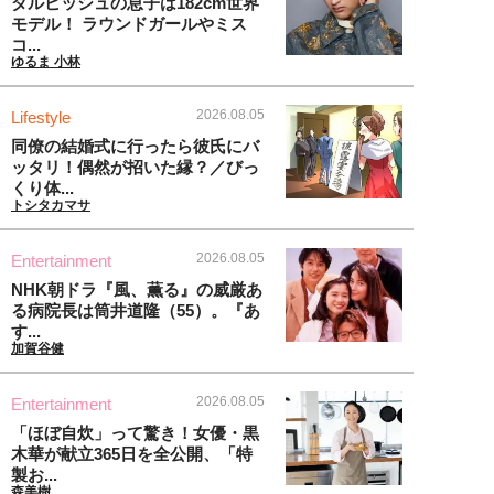
ダルビッシュの息子は182cm世界
モデル！ ラウンドガールやミス
コ...
ゆるま 小林
2026.08.05
Lifestyle
同僚の結婚式に行ったら彼氏にバ
ッタリ！偶然が招いた縁？／びっ
くり体...
トシタカマサ
2026.08.05
Entertainment
NHK朝ドラ『風、薫る』の威厳あ
る病院長は筒井道隆（55）。『あ
す...
加賀谷健
2026.08.05
Entertainment
「ほぼ自炊」って驚き！女優・黒
木華が献立365日を全公開、「特
製お...
森美樹