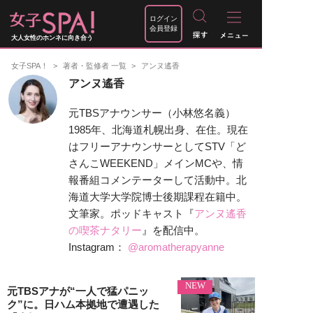
ログイン
会員登録
大人女性のホンネに向き合う
女子SPA！
著者・監修者 一覧
アンヌ遙香
アンヌ遙香
元TBSアナウンサー（小林悠名義）
1985年、北海道札幌出身、在住。現在
はフリーアナウンサーとしてSTV「ど
さんこWEEKEND」メインMCや、情
報番組コメンテーターして活動中。北
海道大学大学院博士後期課程在籍中。
文筆家。ポッドキャスト『
アンヌ遙香
の喫茶ナタリー
』を配信中。
Instagram：
@aromatherapyanne
NEW
元TBSアナが“一人で猛パニッ
ク”に。日ハム本拠地で遭遇した