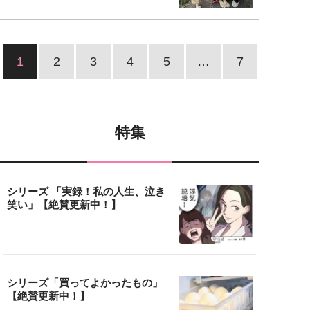
1
2
3
4
5
…
7
特集
シリーズ 「実録！私の人生、泣き
笑い」【絶賛更新中！】
シリーズ「買ってよかったもの」
【絶賛更新中！】