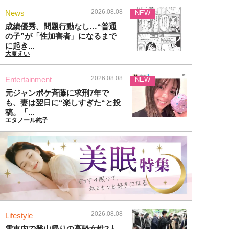
2026.08.08
News
NEW
成績優秀、問題行動なし…“普通
の子”が「性加害者」になるまで
に起き...
大夏えい
2026.08.08
Entertainment
NEW
元ジャンポケ斉藤に求刑7年で
も、妻は翌日に“楽しすぎた“と投
稿。「...
エタノール純子
2026.08.08
Lifestyle
電車内で登山帰りの高齢女性2人