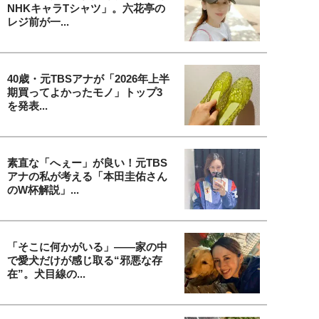
NHKキャラTシャツ」。六花亭の
レジ前が一...
40歳・元TBSアナが「2026年上半
期買ってよかったモノ」トップ3
を発表...
素直な「へぇー」が良い！元TBS
アナの私が考える「本田圭佑さん
のW杯解説」...
「そこに何かがいる」――家の中
で愛犬だけが感じ取る“邪悪な存
在”。犬目線の...