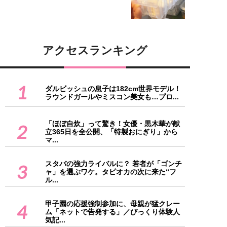
アクセスランキング
1
ダルビッシュの息子は182cm世界モデル！
ラウンドガールやミスコン美女も…プロ...
「ほぼ自炊」って驚き！女優・黒木華が献
2
立365日を全公開、「特製おにぎり」から
マ...
スタバの強力ライバルに？ 若者が「ゴンチ
3
ャ」を選ぶワケ。タピオカの次に来た“フ
ル...
甲子園の応援強制参加に、母親が猛クレー
4
ム「ネットで告発する」／びっくり体験人
気記...