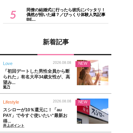
同僚の結婚式に行ったら彼氏にバッタリ！
5
偶然が招いた縁？／びっくり体験人気記事
BE...
新着記事
2026.08.08
Love
NEW
「初回デートした男性全員から断
られた」有名大卒34歳女性が、高
望み...
菊乃
2026.08.08
Lifestyle
NEW
スシローが10％還元に！「au
PAY」で今すぐ使いたい“最新お
得...
井上ポイント