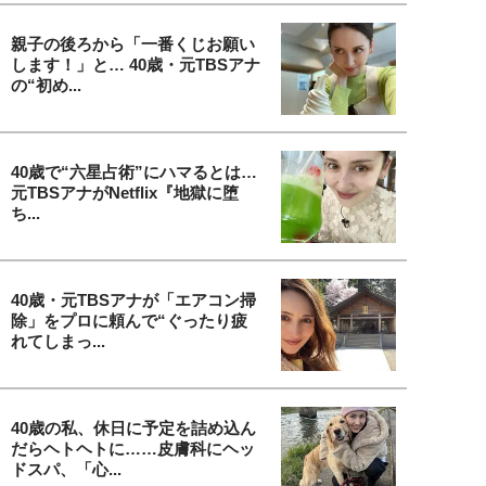
親子の後ろから「一番くじお願い
します！」と… 40歳・元TBSアナ
の“初め...
40歳で“六星占術”にハマるとは…
元TBSアナがNetflix『地獄に堕
ち...
40歳・元TBSアナが「エアコン掃
除」をプロに頼んで“ぐったり疲
れてしまっ...
40歳の私、休日に予定を詰め込ん
だらヘトヘトに……皮膚科にヘッ
ドスパ、「心...