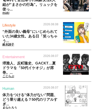
組が“まさかの行為”。リュックを
使っ...
maki
2026.08.08
Lifestyle
“外面の良い義母”にいじめられて
いた34歳女性。ある日「笑っちゃ
う...
鈴木詩子
2026.08.07
Entertainment
堺雅人、反町隆史、GACKT…夏
ドラマを「50代イケオジ」が席
巻。...
こじらぶ
2026.08.07
Human
体力をつける“体力がない”問題、
どう乗り越える？50代のリアルす
ぎ...
まなたろう