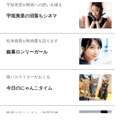
宇垣美里が映画への想いを綴る
宇垣美里の沼落ちシネマ
松本穂香が映画愛を語ります
銀幕ロンリーガール
猫バカライターがおくる
今日のにゃんこタイム
映画コラムニスト・加賀谷健
私的イケメン俳優を求めて