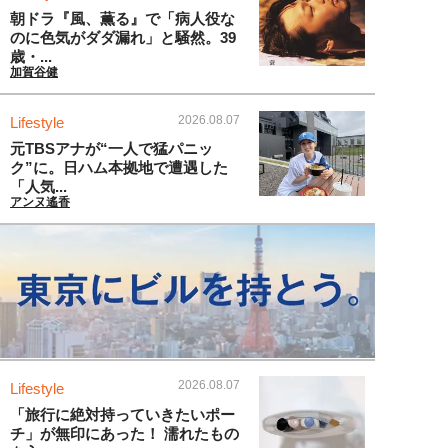
朝ドラ『風、薫る』で「病人役な
のに色気がダダ漏れ」と騒然。39
歳・...
加賀谷健
2026.08.07
Lifestyle
元TBSアナが“一人で猛パニッ
ク”に。日ハム本拠地で遭遇した
「人気...
アンヌ遙香
2026.08.07
Lifestyle
「旅行に絶対持っていきたいポー
チ」が無印にあった！ 濡れたもの