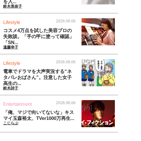
を入...
鈴木美奈子
2026.08.06
Lifestyle
コスメ4万点を試した美容プロの
失敗談。「手の甲に塗って確認」
「SN...
遠藤幸子
2026.08.06
Lifestyle
電車でドラマを大声実況する“ネ
タバレおばさん”。注意した女子
高生の...
鈴木詩子
2026.08.06
Entertainment
「俺、マジで向いてないな」キス
マイ玉森裕太、TVer1000万再生...
こじらぶ