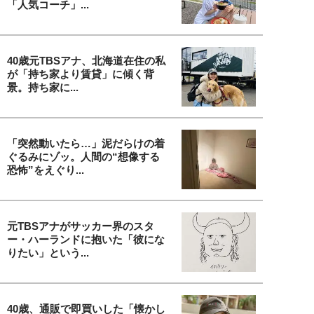
「人気コーチ」...
40歳元TBSアナ、北海道在住の私
が「持ち家より賃貸」に傾く背
景。持ち家に...
「突然動いたら…」泥だらけの着
ぐるみにゾッ。人間の“想像する
恐怖”をえぐり...
元TBSアナがサッカー界のスタ
ー・ハーランドに抱いた「彼にな
りたい」という...
40歳、通販で即買いした「懐かし