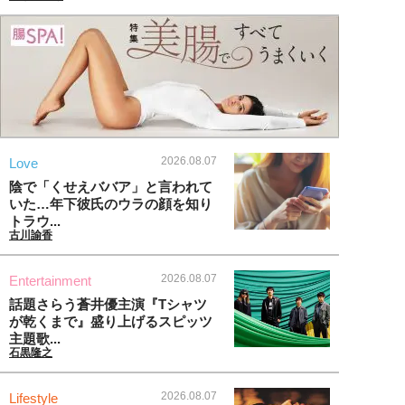
2026.08.07
Love
陰で「くせえババア」と言われて
いた…年下彼氏のウラの顔を知り
トラウ...
古川諭香
2026.08.07
Entertainment
話題さらう蒼井優主演『Tシャツ
が乾くまで』盛り上げるスピッツ
主題歌...
石黒隆之
2026.08.07
Lifestyle