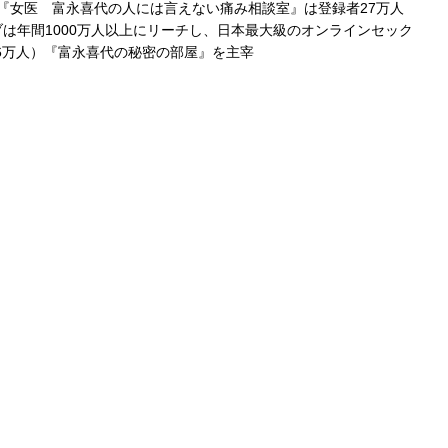
ネル『女医 富永喜代の人には言えない痛み相談室』は登録者27万人
ライブは年間1000万人以上にリーチし、日本最大級のオンラインセック
.6万人）『富永喜代の秘密の部屋』を主宰