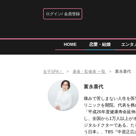
ログイン
会員登録
HOME
恋愛・結婚
エンタ
女子SPA！
著者・監修者 一覧
富永喜代
富永喜代
痛みで苦しまない人生を医
リニックを開院。代表を務
「平成26年度健康寿命延
し、全国から1万人以上がオ
ジタルドクターである。た
う日本』、TBS『中居正