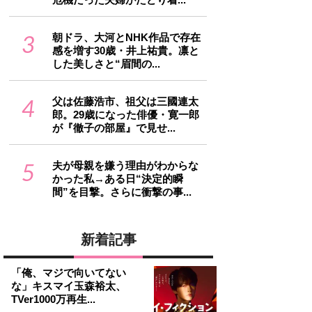
3
朝ドラ、大河とNHK作品で存在
感を増す30歳・井上祐貴。凛と
した美しさと“眉間の...
4
父は佐藤浩市、祖父は三國連太
郎。29歳になった俳優・寛一郎
が『徹子の部屋』で見せ...
5
夫が母親を嫌う理由がわからな
かった私→ある日“決定的瞬
間”を目撃。さらに衝撃の事...
新着記事
「俺、マジで向いてない
な」キスマイ玉森裕太、
TVer1000万再生...