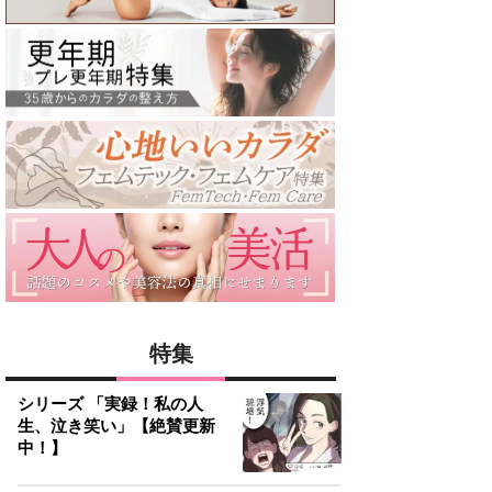
特集
シリーズ 「実録！私の人
生、泣き笑い」【絶賛更新
中！】