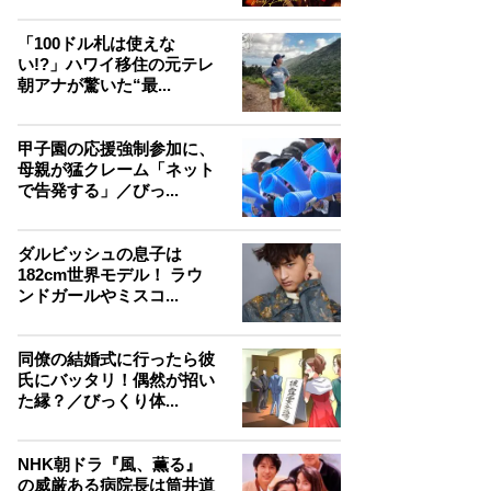
「100ドル札は使えな
い!?」ハワイ移住の元テレ
朝アナが驚いた“最...
甲子園の応援強制参加に、
母親が猛クレーム「ネット
で告発する」／びっ...
ダルビッシュの息子は
182cm世界モデル！ ラウ
ンドガールやミスコ...
同僚の結婚式に行ったら彼
氏にバッタリ！偶然が招い
た縁？／びっくり体...
NHK朝ドラ『風、薫る』
の威厳ある病院長は筒井道