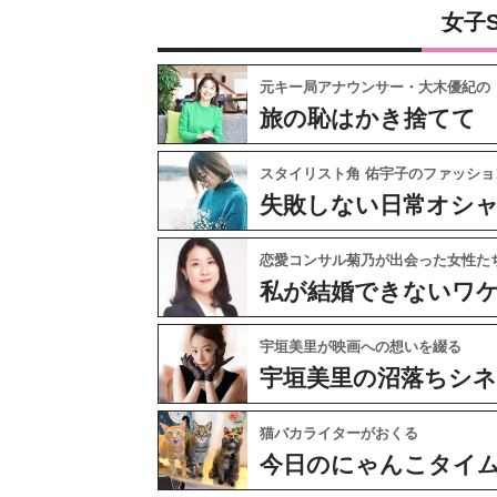
女子
元キー局アナウンサー・大木優紀の
旅の恥はかき捨てて
スタイリスト角 佑宇子のファッショ
失敗しない日常オシ
恋愛コンサル菊乃が出会った女性た
私が結婚できないワ
宇垣美里が映画への想いを綴る
宇垣美里の沼落ちシ
猫バカライターがおくる
今日のにゃんこタイ