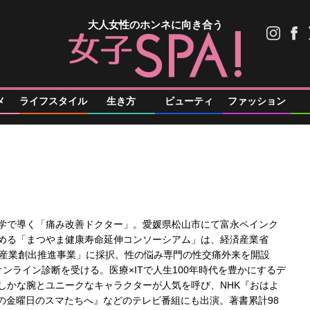
大人女性のホンネに向き合う
メ
ライフスタイル
生き方
ビューティ
ファッション
学で導く「痛み改善ドクター」。愛媛県松山市にて富永ペインク
める「まつやま健康寿命延伸コンソーシアム」は、経済産業省
伸産業創出推進事業」に採択。性の悩み専門の性交痛外来を開設
ンライン診断を受ける。医療×ITで人生100年時代を豊かにするデ
しかな腕とユニークなキャラクターが人気を呼び、NHK『おはよ
広の金曜日のスマたちへ』などのテレビ番組にも出演。著書累計98