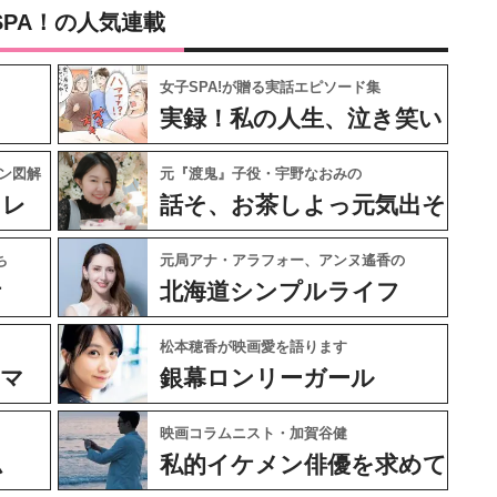
SPA！の人気連載
女子SPA!が贈る実話エピソード集
実録！私の人生、泣き笑い
ン図解
元『渡鬼』子役・宇野なおみの
ャレ
話そ、お茶しよっ元気出そ
ち
元局アナ・アラフォー、アンヌ遙香の
ケ
北海道シンプルライフ
松本穂香が映画愛を語ります
ネマ
銀幕ロンリーガール
映画コラムニスト・加賀谷健
ム
私的イケメン俳優を求めて