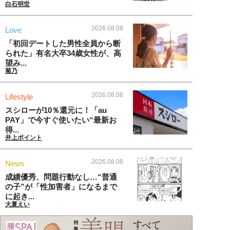
白石明世
2026.08.08
Love
「初回デートした男性全員から断
られた」有名大卒34歳女性が、高
望み...
菊乃
2026.08.08
Lifestyle
スシローが10％還元に！「au
PAY」で今すぐ使いたい“最新お
得...
井上ポイント
2026.08.08
News
成績優秀、問題行動なし…“普通
の子”が「性加害者」になるまで
に起き...
大夏えい