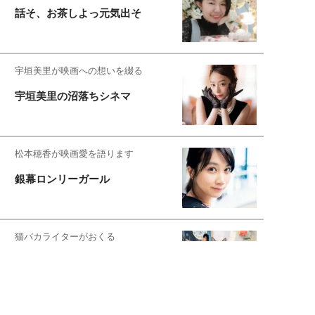
話そ、お茶しよっ元気出そ
宇垣美里が映画への想いを綴る
宇垣美里の沼落ちシネマ
松本穂香が映画愛を語ります
銀幕ロンリーガール
猫バカライターがおくる
今日のにゃんこタイム