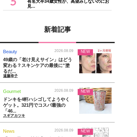
5
有名大卒34歳女性が、高望みしないのにお
見...
新着記事
2026.08.09
Beauty
NEW
49歳の「老け見えサイン」はどう
変わる？スキンケアの最後に“塗
るだ...
遠藤幸子
2026.08.09
Gourmet
NEW
ドンキを4軒ハシゴしてようやく
ゲット。321円でコスパ最強の
「46...
スギアカツキ
2026.08.09
News
NEW