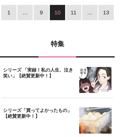
1
…
9
10
11
…
13
特集
シリーズ 「実録！私の人生、泣き
笑い」【絶賛更新中！】
シリーズ「買ってよかったもの」
【絶賛更新中！】