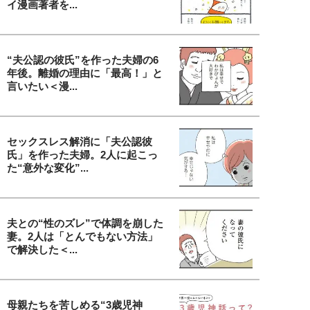
イ漫画著者を...
“夫公認の彼氏”を作った夫婦の6
年後。離婚の理由に「最高！」と
言いたい＜漫...
セックスレス解消に「夫公認彼
氏」を作った夫婦。2人に起こっ
た“意外な変化”...
夫との“性のズレ”で体調を崩した
妻。2人は「とんでもない方法」
で解決した＜...
母親たちを苦しめる“3歳児神