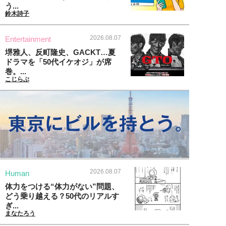
う...
鈴木詩子
2026.08.07
Entertainment
堺雅人、反町隆史、GACKT…夏
ドラマを「50代イケオジ」が席
巻。...
こじらぶ
2026.08.07
Human
体力をつける“体力がない”問題、
どう乗り越える？50代のリアルす
ぎ...
まなたろう