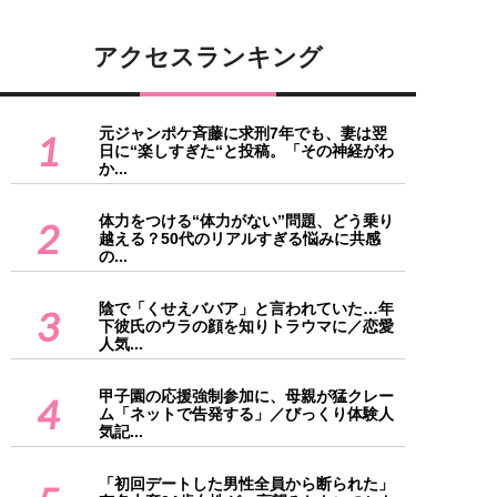
アクセスランキング
元ジャンポケ斉藤に求刑7年でも、妻は翌
1
日に“楽しすぎた“と投稿。「その神経がわ
か...
体力をつける“体力がない”問題、どう乗り
2
越える？50代のリアルすぎる悩みに共感
の...
陰で「くせえババア」と言われていた…年
3
下彼氏のウラの顔を知りトラウマに／恋愛
人気...
甲子園の応援強制参加に、母親が猛クレー
4
ム「ネットで告発する」／びっくり体験人
気記...
「初回デートした男性全員から断られた」