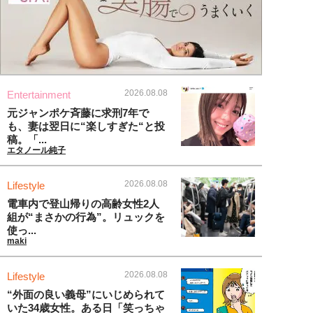
2026.08.08
Entertainment
元ジャンポケ斉藤に求刑7年で
も、妻は翌日に“楽しすぎた“と投
稿。「...
エタノール純子
2026.08.08
Lifestyle
電車内で登山帰りの高齢女性2人
組が“まさかの行為”。リュックを
使っ...
maki
2026.08.08
Lifestyle
“外面の良い義母”にいじめられて
いた34歳女性。ある日「笑っちゃ