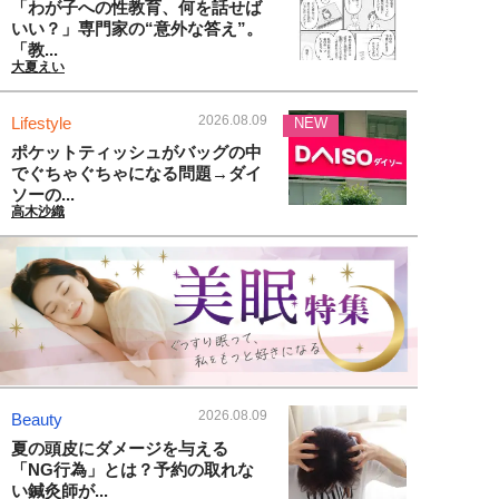
「わが子への性教育、何を話せば
いい？」専門家の“意外な答え”。
「教...
大夏えい
2026.08.09
Lifestyle
NEW
ポケットティッシュがバッグの中
でぐちゃぐちゃになる問題→ダイ
ソーの...
高木沙織
2026.08.09
Beauty
夏の頭皮にダメージを与える
「NG行為」とは？予約の取れな
い鍼灸師が...