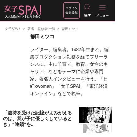
ログイン
会員登録
大人女性のホンネに向き合う
女子SPA！
著者・監修者 一覧
都田ミツコ
都田ミツコ
ライター、編集者。1982年生まれ。編
集プロダクション勤務を経てフリーラ
ンスに。主に子育て、教育、女性のキ
ャリア、などをテーマに企業や専門
家、著名人インタビューを行う。「日
経xwoman」「女子SPA!」「東洋経済
オンライン」などで執筆。
「虐待を受けた記憶がよみがえる
のは、我が子に優しくしていると
き」“連鎖”を...