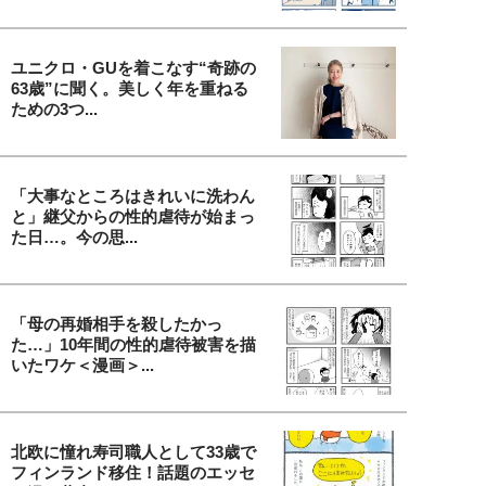
ユニクロ・GUを着こなす“奇跡の
63歳”に聞く。美しく年を重ねる
ための3つ...
「大事なところはきれいに洗わん
と」継父からの性的虐待が始まっ
た日…。今の思...
「母の再婚相手を殺したかっ
た…」10年間の性的虐待被害を描
いたワケ＜漫画＞...
北欧に憧れ寿司職人として33歳で
フィンランド移住！話題のエッセ