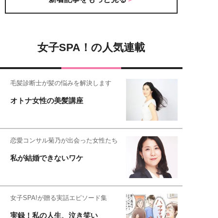
女子SPA！の人気連載
毛髪診断士が髪の悩みを解決します
オトナ女性の美髪講座
恋愛コンサル菊乃が出会った女性たち
私が結婚できないワケ
女子SPA!が贈る実話エピソード集
実録！私の人生、泣き笑い