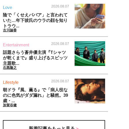
2026.08.07
Love
陰で「くせえババア」と言われて
いた…年下彼氏のウラの顔を知り
トラウ...
古川諭香
2026.08.07
Entertainment
話題さらう蒼井優主演『Tシャツ
が乾くまで』盛り上げるスピッツ
主題歌...
石黒隆之
2026.08.07
Lifestyle
朝ドラ『風、薫る』で「病人役な
のに色気がダダ漏れ」と騒然。39
歳・...
加賀谷健
新着記事をもっと見る