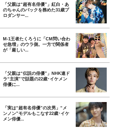
「父親は“超有名俳優”」紅白・あ
のちゃんのバックを務めた31歳プ
ロダンサー...
M-1王者たくろうに「CM問い合わ
せ急増」のウラ側。一方で関係者
が「厳しい...
「父親は“伝説の俳優”」NHK連ド
ラ“主演”で話題の22歳･イケメン
俳優に...
「実は“超有名俳優”の次男」“メ
ンノン”モデルもこなす22歳･イケ
メン俳優...