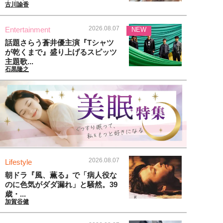
古川諭香
2026.08.07
Entertainment
NEW
話題さらう蒼井優主演『Tシャツ
が乾くまで』盛り上げるスピッツ
主題歌...
石黒隆之
2026.08.07
Lifestyle
朝ドラ『風、薫る』で「病人役な
のに色気がダダ漏れ」と騒然。39
歳・...
加賀谷健