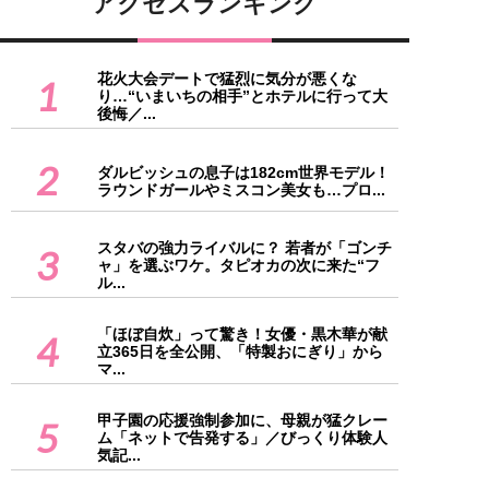
アクセスランキング
花火大会デートで猛烈に気分が悪くな
1
り…“いまいちの相手”とホテルに行って大
後悔／...
2
ダルビッシュの息子は182cm世界モデル！
ラウンドガールやミスコン美女も…プロ...
スタバの強力ライバルに？ 若者が「ゴンチ
3
ャ」を選ぶワケ。タピオカの次に来た“フ
ル...
「ほぼ自炊」って驚き！女優・黒木華が献
4
立365日を全公開、「特製おにぎり」から
マ...
甲子園の応援強制参加に、母親が猛クレー
5
ム「ネットで告発する」／びっくり体験人
気記...