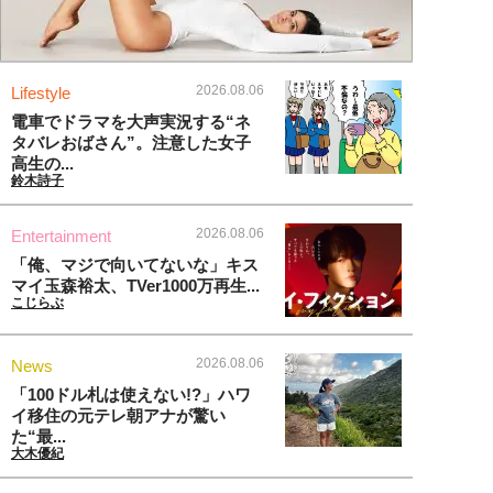
2026.08.06
Lifestyle
電車でドラマを大声実況する“ネ
タバレおばさん”。注意した女子
高生の...
鈴木詩子
2026.08.06
Entertainment
「俺、マジで向いてないな」キス
マイ玉森裕太、TVer1000万再生...
こじらぶ
2026.08.06
News
「100ドル札は使えない!?」ハワ
イ移住の元テレ朝アナが驚い
た“最...
大木優紀