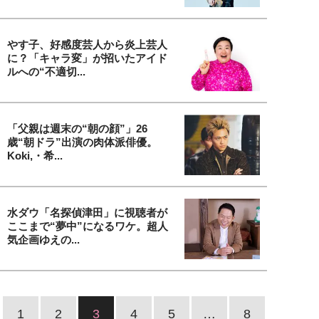
やす子、好感度芸人から炎上芸人
に？「キャラ変」が招いたアイド
ルへの“不適切...
「父親は週末の“朝の顔”」26
歳“朝ドラ”出演の肉体派俳優。
Koki,・希...
水ダウ「名探偵津田」に視聴者が
ここまで“夢中”になるワケ。超人
気企画ゆえの...
1
2
3
4
5
…
8