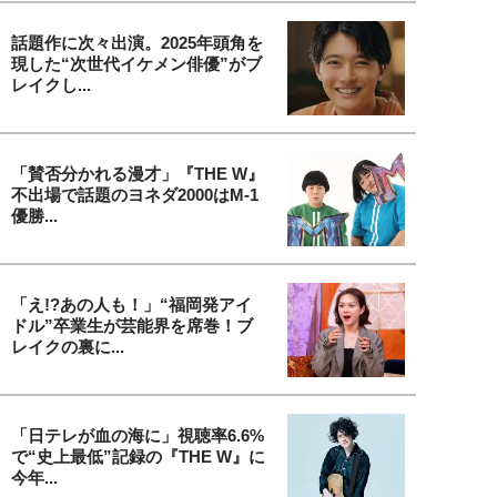
話題作に次々出演。2025年頭角を
現した“次世代イケメン俳優”がブ
レイクし...
「賛否分かれる漫才」『THE W』
不出場で話題のヨネダ2000はM-1
優勝...
「え!?あの人も！」“福岡発アイ
ドル”卒業生が芸能界を席巻！ブ
レイクの裏に...
「日テレが血の海に」視聴率6.6%
で“史上最低”記録の『THE W』に
今年...