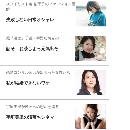
スタイリスト角 佑宇子のファッション図
解
失敗しない日常オシャレ
元『渡鬼』子役・宇野なおみの
話そ、お茶しよっ元気出そ
恋愛コンサル菊乃が出会った女性たち
私が結婚できないワケ
宇垣美里が映画への想いを綴る
宇垣美里の沼落ちシネマ