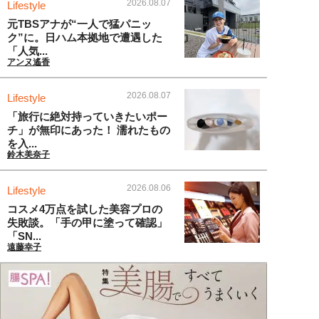
2026.08.07
Lifestyle
元TBSアナが“一人で猛パニッ
ク”に。日ハム本拠地で遭遇した
「人気...
アンヌ遙香
2026.08.07
Lifestyle
「旅行に絶対持っていきたいポー
チ」が無印にあった！ 濡れたもの
を入...
鈴木美奈子
2026.08.06
Lifestyle
コスメ4万点を試した美容プロの
失敗談。「手の甲に塗って確認」
「SN...
遠藤幸子