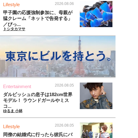
2026.08.06
Lifestyle
甲子園の応援強制参加に、母親が
猛クレーム「ネットで告発する」
／びっ...
トシタカマサ
2026.08.05
Entertainment
ダルビッシュの息子は182cm世界
モデル！ ラウンドガールやミス
コ...
ゆるま 小林
2026.08.05
Lifestyle
同僚の結婚式に行ったら彼氏にバ