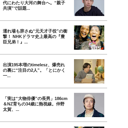
代にわたり大河の舞台へ。“親子
共演”で話題...
濡れ場も辞さぬ“元天才子役”の衝
撃！ NHKドラマ史上最高の『豊
臣兄弟！』...
出演195本増のtimelesz、爆売れ
の裏に“注目の2人”。「とにかく
一...
「実は“大物俳優”の長男」186cm
＆NZ育ちの34歳に熱視線。仲野
太賀、...