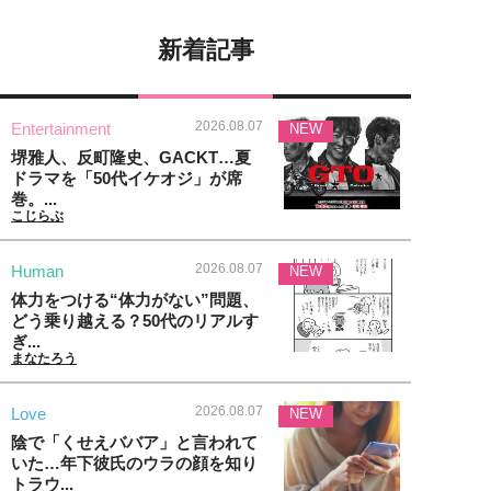
新着記事
2026.08.07
Entertainment
NEW
堺雅人、反町隆史、GACKT…夏
ドラマを「50代イケオジ」が席
巻。...
こじらぶ
2026.08.07
Human
NEW
体力をつける“体力がない”問題、
どう乗り越える？50代のリアルす
ぎ...
まなたろう
2026.08.07
Love
NEW
陰で「くせえババア」と言われて
いた…年下彼氏のウラの顔を知り
トラウ...