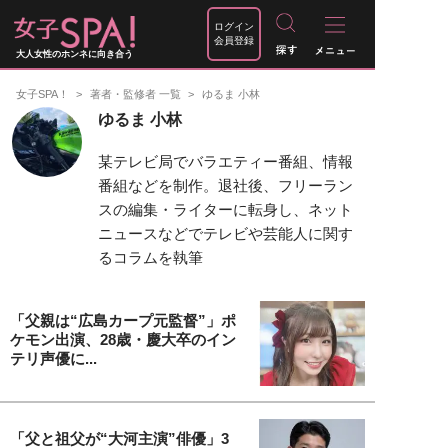
ログイン
会員登録
大人女性のホンネに向き合う
女子SPA！
著者・監修者 一覧
ゆるま 小林
ゆるま 小林
某テレビ局でバラエティー番組、情報
番組などを制作。退社後、フリーラン
スの編集・ライターに転身し、ネット
ニュースなどでテレビや芸能人に関す
るコラムを執筆
「父親は“広島カープ元監督”」ポ
ケモン出演、28歳・慶大卒のイン
テリ声優に...
「父と祖父が“大河主演”俳優」3