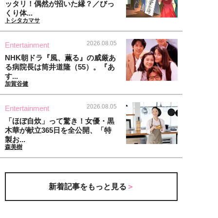
ッタリ！偶然が招いた縁？／びっ
くり体...
トシタカマサ
2026.08.05
Entertainment
NHK朝ドラ『風、薫る』の威厳あ
る病院長は筒井道隆（55）。『あ
す...
加賀谷健
2026.08.05
Entertainment
「ほぼ自炊」って驚き！女優・黒
木華が献立365日を全公開、「特
製お...
森美樹
新着記事をもっと見る