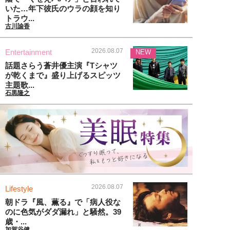
いた…年下彼氏のウラの顔を知り
トラウ...
古川諭香
2026.08.07
Entertainment
NEW
話題さらう蒼井優主演『Tシャツ
が乾くまで』盛り上げるスピッツ
主題歌...
石黒隆之
2026.08.07
Lifestyle
朝ドラ『風、薫る』で「病人役な
のに色気がダダ漏れ」と騒然。39
歳・...
加賀谷健