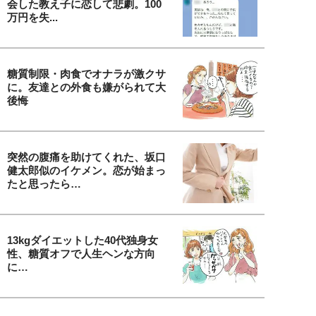
会した教え子に恋して悲劇。100
万円を失...
糖質制限・肉食でオナラが激クサ
に。友達との外食も嫌がられて大
後悔
突然の腹痛を助けてくれた、坂口
健太郎似のイケメン。恋が始まっ
たと思ったら…
13kgダイエットした40代独身女
性、糖質オフで人生ヘンな方向
に…