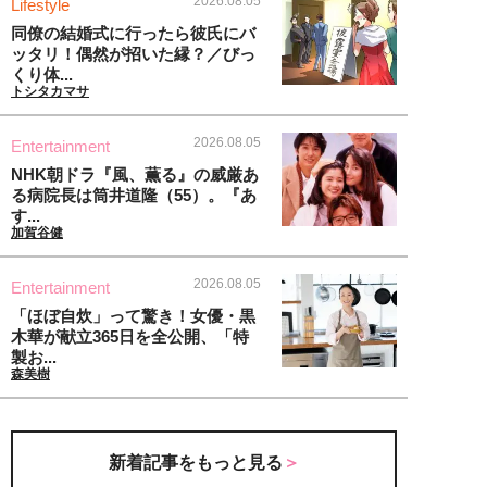
2026.08.05
Lifestyle
同僚の結婚式に行ったら彼氏にバ
ッタリ！偶然が招いた縁？／びっ
くり体...
トシタカマサ
2026.08.05
Entertainment
NHK朝ドラ『風、薫る』の威厳あ
る病院長は筒井道隆（55）。『あ
す...
加賀谷健
2026.08.05
Entertainment
「ほぼ自炊」って驚き！女優・黒
木華が献立365日を全公開、「特
製お...
森美樹
新着記事をもっと見る