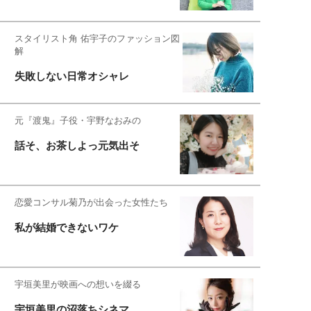
スタイリスト角 佑宇子のファッション図
解
失敗しない日常オシャレ
元『渡鬼』子役・宇野なおみの
話そ、お茶しよっ元気出そ
恋愛コンサル菊乃が出会った女性たち
私が結婚できないワケ
宇垣美里が映画への想いを綴る
宇垣美里の沼落ちシネマ