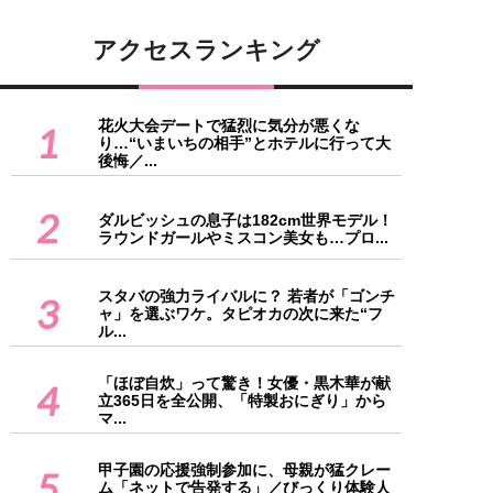
アクセスランキング
花火大会デートで猛烈に気分が悪くな
1
り…“いまいちの相手”とホテルに行って大
後悔／...
2
ダルビッシュの息子は182cm世界モデル！
ラウンドガールやミスコン美女も…プロ...
スタバの強力ライバルに？ 若者が「ゴンチ
3
ャ」を選ぶワケ。タピオカの次に来た“フ
ル...
「ほぼ自炊」って驚き！女優・黒木華が献
4
立365日を全公開、「特製おにぎり」から
マ...
甲子園の応援強制参加に、母親が猛クレー
5
ム「ネットで告発する」／びっくり体験人