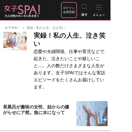
ログイン
会員登録
大人女性のホンネに向き合う
女子SPA！
実録！私の人生、泣き笑い
実録！私の人生、泣き笑
い
恋愛や夫婦関係、仕事や育児などで
起きた、泣きたいことや嬉しいこ
と…。人の数だけさまざまな人生が
あります。女子SPA!ではそんな実話
エピソードをたくさんお届けしてい
ます。
長風呂が趣味の女性、姑からの嫌
がらせにア然。急に水になって