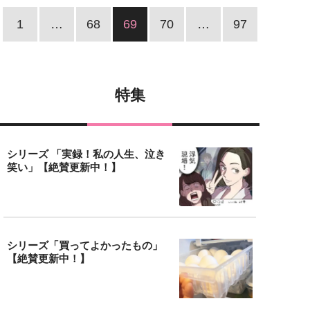
1
…
68
69
70
…
97
特集
シリーズ 「実録！私の人生、泣き
笑い」【絶賛更新中！】
シリーズ「買ってよかったもの」
【絶賛更新中！】