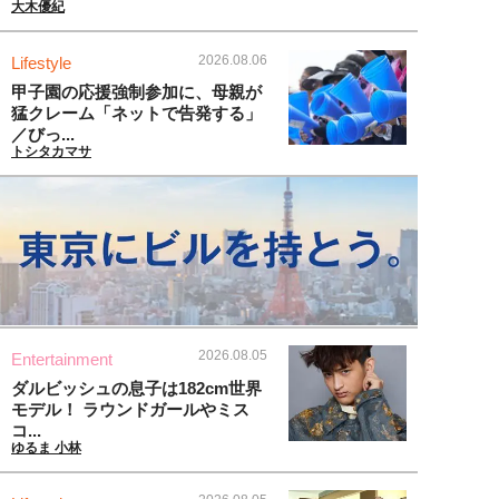
大木優紀
2026.08.06
Lifestyle
甲子園の応援強制参加に、母親が
猛クレーム「ネットで告発する」
／びっ...
トシタカマサ
2026.08.05
Entertainment
ダルビッシュの息子は182cm世界
モデル！ ラウンドガールやミス
コ...
ゆるま 小林