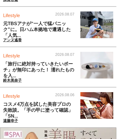
2026.08.07
Lifestyle
元TBSアナが“一人で猛パニッ
ク”に。日ハム本拠地で遭遇した
「人気...
アンヌ遙香
2026.08.07
Lifestyle
「旅行に絶対持っていきたいポー
チ」が無印にあった！ 濡れたもの
を入...
鈴木美奈子
2026.08.06
Lifestyle
コスメ4万点を試した美容プロの
失敗談。「手の甲に塗って確認」
「SN...
遠藤幸子