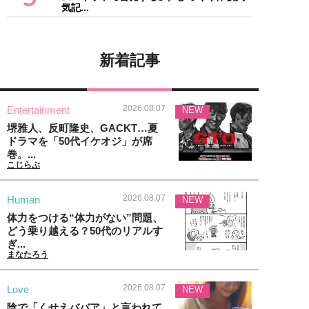
気記...
新着記事
2026.08.07
Entertainment
NEW
堺雅人、反町隆史、GACKT…夏
ドラマを「50代イケオジ」が席
巻。...
こじらぶ
2026.08.07
Human
NEW
体力をつける“体力がない”問題、
どう乗り越える？50代のリアルす
ぎ...
まなたろう
2026.08.07
Love
NEW
陰で「くせえババア」と言われて