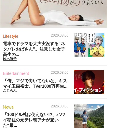
2026.08.06
Lifestyle
電車でドラマを大声実況する“ネ
タバレおばさん”。注意した女子
高生の...
鈴木詩子
2026.08.06
Entertainment
「俺、マジで向いてないな」キス
マイ玉森裕太、TVer1000万再生...
こじらぶ
2026.08.06
News
「100ドル札は使えない!?」ハワ
イ移住の元テレ朝アナが驚い
た“最...