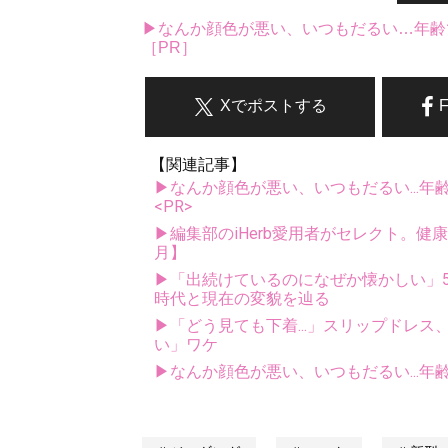
▶なんか顔色が悪い、いつもだるい…年齢
［PR］
Xでポストする
【関連記事】
▶なんか顔色が悪い、いつもだるい...年
<PR>
▶編集部のiHerb愛用者がセレクト。健
月】
▶「出続けているのになぜか懐かしい」5
時代と現在の変貌を辿る
▶「どう見ても下着...」スリップドレ
い」ワケ
▶なんか顔色が悪い、いつもだるい...年