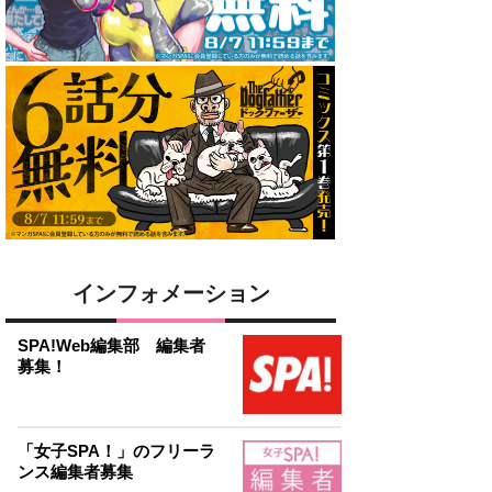
インフォメーション
SPA!Web編集部 編集者
募集！
「女子SPA！」のフリーラ
ンス編集者募集