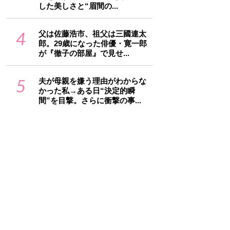
した美しさと“眉間の...
4
父は佐藤浩市、祖父は三國連太
郎。29歳になった俳優・寛一郎
が『徹子の部屋』で見せ...
5
夫が母親を嫌う理由がわからな
かった私→ある日“決定的瞬
間”を目撃。さらに衝撃の事...