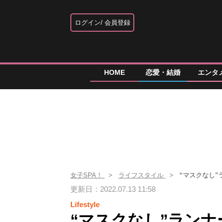
ログイン
会員登録
HOME
恋愛・結婚
エンタ
女子SPA！
ライフスタイル
“マスクなし
更新日：2022.07.13 11:58
Lifestyle
“マスクなし”ラン