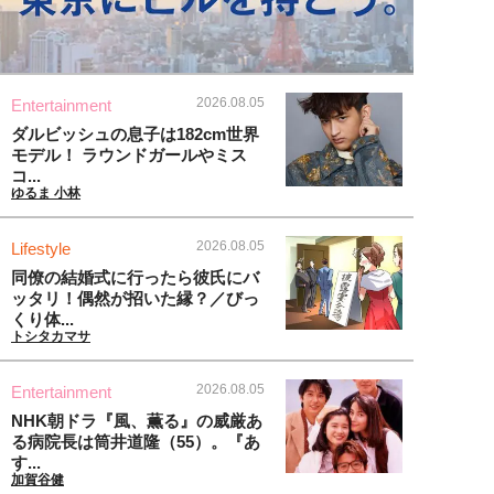
2026.08.05
Entertainment
ダルビッシュの息子は182cm世界
モデル！ ラウンドガールやミス
コ...
ゆるま 小林
2026.08.05
Lifestyle
同僚の結婚式に行ったら彼氏にバ
ッタリ！偶然が招いた縁？／びっ
くり体...
トシタカマサ
2026.08.05
Entertainment
NHK朝ドラ『風、薫る』の威厳あ
る病院長は筒井道隆（55）。『あ
す...
加賀谷健