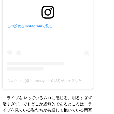
この投稿をInstagramで見る
ムロツヨシ(@murotsuyoshi0123)がシェアした投稿
–
2018年 8月
ライブをやっているムロに感じる、明るすぎず
暗すぎず、でもどこか虚無的であるところは、ラ
イブを見ている私たちが共通して抱いている閉塞