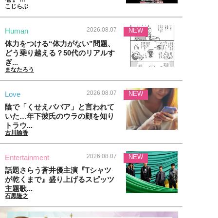
こじらぶ
2026.08.07
Human
NEW
体力をつける“体力がない”問題、
どう乗り越える？50代のリアルす
ぎ...
まなたろう
2026.08.07
Love
NEW
陰で「くせえババア」と言われて
いた…年下彼氏のウラの顔を知り
トラウ...
古川諭香
2026.08.07
Entertainment
NEW
話題さらう蒼井優主演『Tシャツ
が乾くまで』盛り上げるスピッツ
主題歌...
石黒隆之