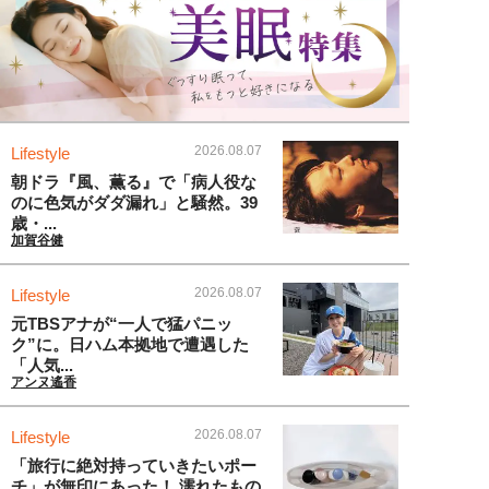
2026.08.07
Lifestyle
朝ドラ『風、薫る』で「病人役な
のに色気がダダ漏れ」と騒然。39
歳・...
加賀谷健
2026.08.07
Lifestyle
元TBSアナが“一人で猛パニッ
ク”に。日ハム本拠地で遭遇した
「人気...
アンヌ遙香
2026.08.07
Lifestyle
「旅行に絶対持っていきたいポー
チ」が無印にあった！ 濡れたもの