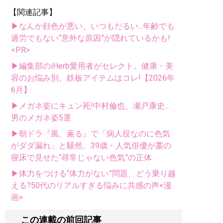
【関連記事】
▶なんか顔色が悪い、いつもだるい...年齢でも
過労でもない“意外な原因”が隠れているかも!
<PR>
▶編集部のiHerb愛用者がセレクト。健康・美
容のお悩み別、鉄板アイテムはコレ!【2026年
6月】
▶メガネ姿にキュン死!中村倫也、瀬戸康史...
男のメガネ姿5選
▶朝ドラ『風、薫る』で「病人役なのに色気
がダダ漏れ」と騒然。39歳・人気俳優が藁の
寝床で見せた“尋常じゃない色気”の正体
▶体力をつける“体力がない”問題、どう乗り越
える?50代のリアルすぎる悩みに共感の声<漫
画>
この連載の前回記事