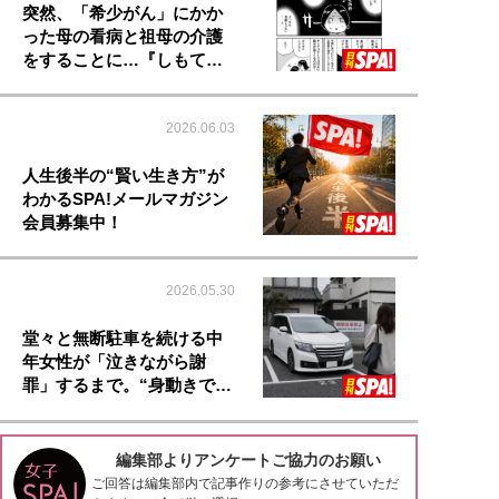
突然、「希少がん」にかか
った母の看病と祖母の介護
をすることに…『しもて…
2026.06.03
人生後半の“賢い生き方”が
わかるSPA!メールマガジン
会員募集中！
2026.05.30
堂々と無断駐車を続ける中
年女性が「泣きながら謝
罪」するまで。“身動きで…