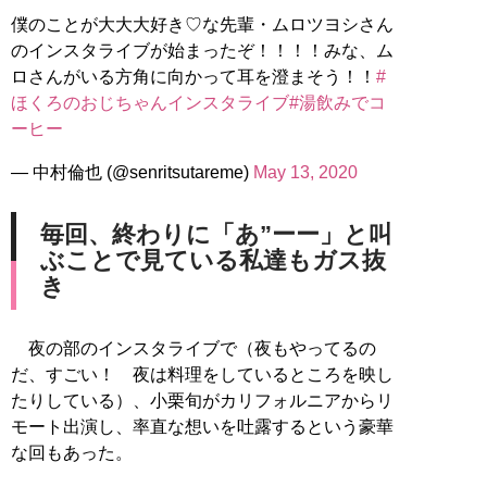
僕のことが大大大好き♡な先輩・ムロツヨシさん
のインスタライブが始まったぞ！！！！みな、ム
ロさんがいる方角に向かって耳を澄まそう！！
#
ほくろのおじちゃんインスタライブ
#湯飲みでコ
ーヒー
— 中村倫也 (@senritsutareme)
May 13, 2020
毎回、終わりに「あ”ーー」と叫
ぶことで見ている私達もガス抜
き
夜の部のインスタライブで（夜もやってるの
だ、すごい！ 夜は料理をしているところを映し
たりしている）、小栗旬がカリフォルニアからリ
モート出演し、率直な想いを吐露するという豪華
な回もあった。