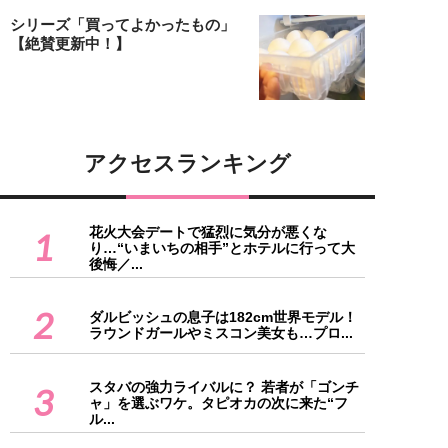
シリーズ「買ってよかったもの」
【絶賛更新中！】
アクセスランキング
花火大会デートで猛烈に気分が悪くな
1
り…“いまいちの相手”とホテルに行って大
後悔／...
2
ダルビッシュの息子は182cm世界モデル！
ラウンドガールやミスコン美女も…プロ...
スタバの強力ライバルに？ 若者が「ゴンチ
3
ャ」を選ぶワケ。タピオカの次に来た“フ
ル...