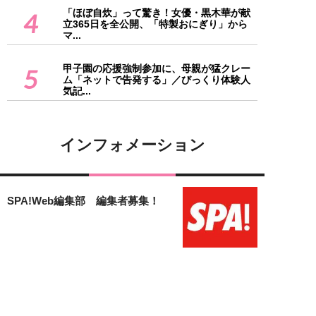
「ほぼ自炊」って驚き！女優・黒木華が献
4
立365日を全公開、「特製おにぎり」から
マ...
甲子園の応援強制参加に、母親が猛クレー
5
ム「ネットで告発する」／びっくり体験人
気記...
インフォメーション
SPA!Web編集部 編集者募集！
「女子SPA！」のフリーランス編
集者募集