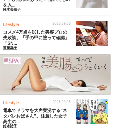
を入...
鈴木美奈子
2026.08.06
Lifestyle
コスメ4万点を試した美容プロの
失敗談。「手の甲に塗って確認」
「SN...
遠藤幸子
2026.08.06
Lifestyle
電車でドラマを大声実況する“ネ
タバレおばさん”。注意した女子
高生の...
鈴木詩子