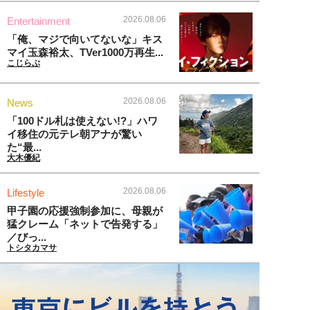
2026.08.06
Entertainment
「俺、マジで向いてないな」キス
マイ玉森裕太、TVer1000万再生...
こじらぶ
2026.08.06
News
「100ドル札は使えない!?」ハワ
イ移住の元テレ朝アナが驚い
た“最...
大木優紀
2026.08.06
Lifestyle
甲子園の応援強制参加に、母親が
猛クレーム「ネットで告発する」
／びっ...
トシタカマサ