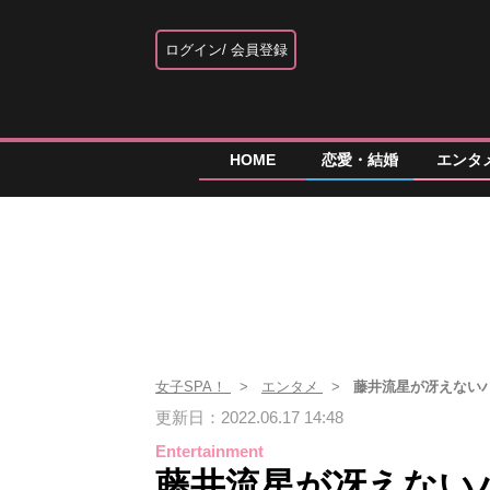
ログイン
会員登録
HOME
恋愛・結婚
エンタ
女子SPA！
エンタメ
藤井流星が冴えない
更新日：2022.06.17 14:48
Entertainment
藤井流星が冴えない