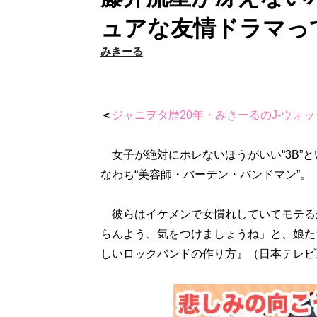
ュアな友情ドラマっ
みきーる
＜
ジャニヲタ歴20年・みきーるのJ-ウォッ
女子が絶対にホレないほうがいい“3B”と
なわち“美容師・バーテン・バンドマン”。
彼らはイケメンで女慣れしていてモテる
らんよう、気をつけましょうね」と、娘た
しいロックバンドの作り方』（日本テレビ