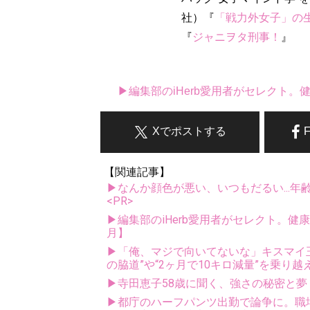
社）『
「戦力外女子」の
『
ジャニヲタ刑事！
』
▶編集部のiHerb愛用者がセレクト
Xでポストする
【関連記事】
▶なんか顔色が悪い、いつもだるい...年
<PR>
▶編集部のiHerb愛用者がセレクト。健
月】
▶「俺、マジで向いてないな」キスマイ玉森
の脇道”や“2ヶ月で10キロ減量”を乗り越
▶寺田恵子58歳に聞く、強さの秘密と
▶都庁のハーフパンツ出勤で論争に。職