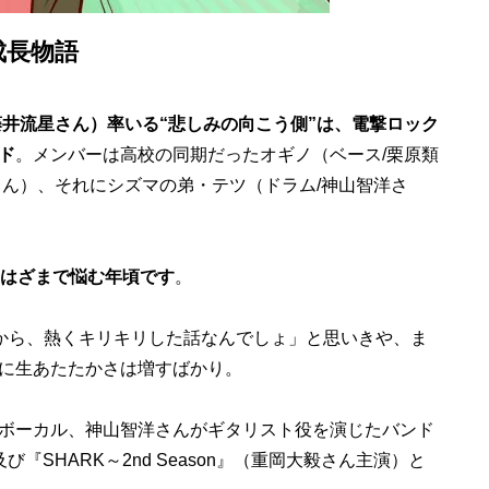
成長物語
藤井流星さん）率いる“悲しみの向こう側”は、電撃ロック
ド
。メンバーは高校の同期だったオギノ（ベース/栗原類
さん）、それにシズマの弟・テツ（ドラム/神山智洋さ
のはざまで悩む年頃です
。
だから、熱くキリキリした話なんでしょ」と思いきや、ま
に生あたたかさは増すばかり。
ボーカル、神山智洋さんがギタリスト役を演じたバンド
『SHARK～2nd Season』（重岡大毅さん主演）と