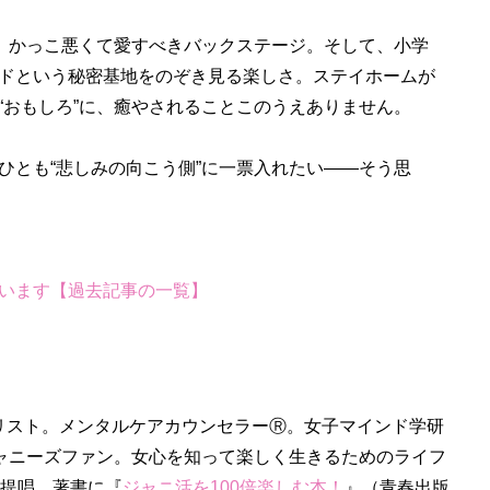
、かっこ悪くて愛すべきバックステージ。そして、小学
ドという秘密基地をのぞき見る楽しさ。ステイホームが
“おもしろ”に、癒やされることこのうえありません。
とも“悲しみの向こう側”に一票入れたい――そう思
います【過去記事の一覧】
リスト。メンタルケアカウンセラーⓇ。女子マインド学研
ジャニーズファン。女心を知って楽しく生きるためのライフ
を提唱。著書に『
ジャニ活を100倍楽しむ本！
』（青春出版