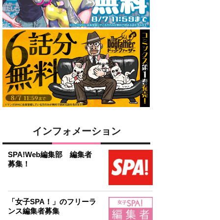
インフォメーション
SPA!Web編集部 編集者
募集！
「女子SPA！」のフリーラ
ンス編集者募集