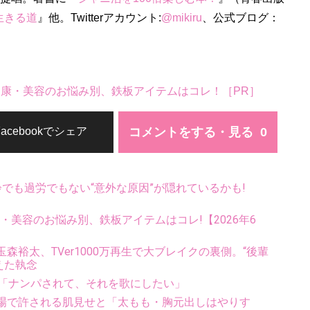
生きる道
』他。Twitterアカウント:
@mikiru
、公式ブログ：
。健康・美容のお悩み別、鉄板アイテムはコレ！［PR］
コメントをする・見る
Facebookでシェア
齢でも過労でもない“意外な原因”が隠れているかも!
康・美容のお悩み別、鉄板アイテムはコレ!【2026年6
裕太、TVer1000万再生で大ブレイクの裏側。“後輩
えた執念
夢「ナンパされて、それを歌にしたい」
場で許される肌見せと「太もも・胸元出しはやりす