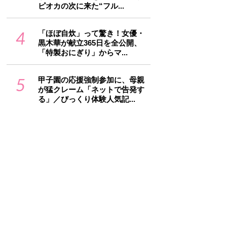
ピオカの次に来た“フル...
4
「ほぼ自炊」って驚き！女優・
黒木華が献立365日を全公開、
「特製おにぎり」からマ...
5
甲子園の応援強制参加に、母親
が猛クレーム「ネットで告発す
る」／びっくり体験人気記...