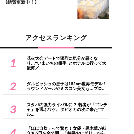
【絶賛更新中！】
アクセスランキング
花火大会デートで猛烈に気分が悪くな
1
り…“いまいちの相手”とホテルに行って大
後悔／...
2
ダルビッシュの息子は182cm世界モデル！
ラウンドガールやミスコン美女も…プロ...
スタバの強力ライバルに？ 若者が「ゴンチ
3
ャ」を選ぶワケ。タピオカの次に来た“フ
ル...
「ほぼ自炊」って驚き！女優・黒木華が献
4
立365日を全公開、「特製おにぎり」から