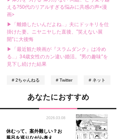
える?50代のリアルすぎる悩みに共感の声<漫
画>
▶「離婚したいんだよね...」夫にドッキリを仕
掛けた妻。ニヤニヤした直後、“笑えない展
開”に大後悔
▶「最近観た映画が『スラムダンク』は冷め
る...」34歳女性のカン違い婚活。“男の趣味”を
見下し続けた結果
2ちゃんねる
Twitter
ネット
あなたにおすすめ
2026.03.08
休むって、案外難しい？お
風呂を巡りながら考え