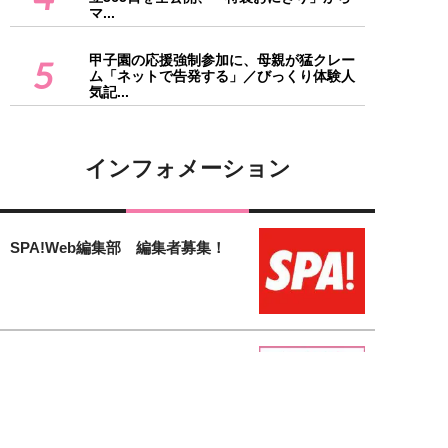
マ...
甲子園の応援強制参加に、母親が猛クレー
5
ム「ネットで告発する」／びっくり体験人
気記...
インフォメーション
SPA!Web編集部 編集者募集！
「女子SPA！」のフリーランス編
集者募集