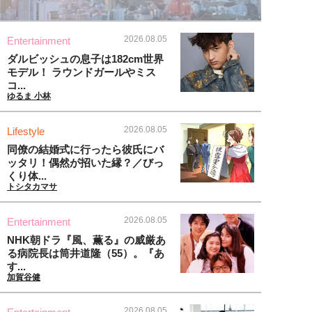
2026.08.05
Entertainment
ダルビッシュの息子は182cm世界
モデル！ ラウンドガールやミス
コ...
ゆるま 小林
2026.08.05
Lifestyle
同僚の結婚式に行ったら彼氏にバ
ッタリ！偶然が招いた縁？／びっ
くり体...
トシタカマサ
2026.08.05
Entertainment
NHK朝ドラ『風、薫る』の威厳あ
る病院長は筒井道隆（55）。『あ
す...
加賀谷健
2026.08.05