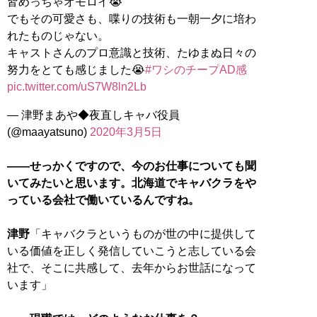
皆めっちゃオモロイ😭
でもその可愛さも、喋りの技術も一朝一夕に培わ
れたものじゃない。
キャストさんのプロ意識と技術、たゆまぬ日々の
努力をとても感じました😭
#ワシのチープAD感
pic.twitter.com/uS7W8ln2Lb
— 津野まあや◆夜直しキャバ役員
(@maayatsuno)
2020年3月5日
――せっかくですので、今のお仕事についても聞
いてみたいと思います。北海道でキャバクラをや
っている会社で働いているんですね。
津野
「キャバクラというものが世の中に提供して
いる価値を正しく発信していこうと志している会
社で、そこに共感して、去年からお世話になって
います」