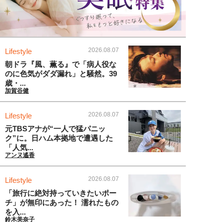
2026.08.07
Lifestyle
朝ドラ『風、薫る』で「病人役な
のに色気がダダ漏れ」と騒然。39
歳・...
加賀谷健
2026.08.07
Lifestyle
元TBSアナが“一人で猛パニッ
ク”に。日ハム本拠地で遭遇した
「人気...
アンヌ遙香
2026.08.07
Lifestyle
「旅行に絶対持っていきたいポー
チ」が無印にあった！ 濡れたもの
を入...
鈴木美奈子