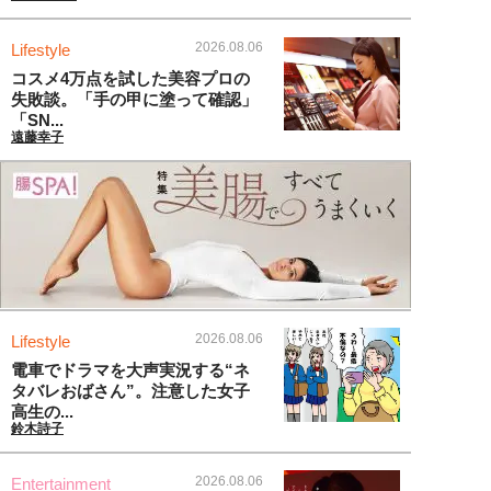
2026.08.06
Lifestyle
コスメ4万点を試した美容プロの
失敗談。「手の甲に塗って確認」
「SN...
遠藤幸子
2026.08.06
Lifestyle
電車でドラマを大声実況する“ネ
タバレおばさん”。注意した女子
高生の...
鈴木詩子
2026.08.06
Entertainment