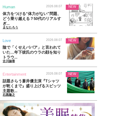
2026.08.07
Human
NEW
体力をつける“体力がない”問題、
どう乗り越える？50代のリアルす
ぎ...
まなたろう
2026.08.07
Love
NEW
陰で「くせえババア」と言われて
いた…年下彼氏のウラの顔を知り
トラウ...
古川諭香
2026.08.07
Entertainment
NEW
話題さらう蒼井優主演『Tシャツ
が乾くまで』盛り上げるスピッツ
主題歌...
石黒隆之