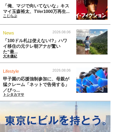
「俺、マジで向いてないな」キス
マイ玉森裕太、TVer1000万再生...
こじらぶ
2026.08.06
News
「100ドル札は使えない!?」ハワ
イ移住の元テレ朝アナが驚い
た“最...
大木優紀
2026.08.06
Lifestyle
甲子園の応援強制参加に、母親が
猛クレーム「ネットで告発する」
／びっ...
トシタカマサ