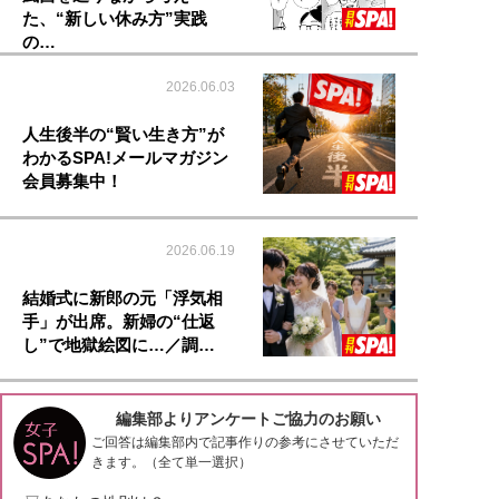
た、“新しい休み方”実践
の…
2026.06.03
人生後半の“賢い生き方”が
わかるSPA!メールマガジン
会員募集中！
2026.06.19
結婚式に新郎の元「浮気相
手」が出席。新婦の“仕返
し”で地獄絵図に…／調…