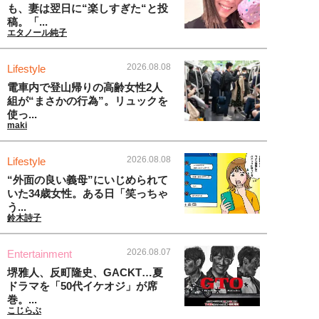
も、妻は翌日に“楽しすぎた“と投
稿。「...
エタノール純子
2026.08.08
Lifestyle
電車内で登山帰りの高齢女性2人
組が“まさかの行為”。リュックを
使っ...
maki
2026.08.08
Lifestyle
“外面の良い義母”にいじめられて
いた34歳女性。ある日「笑っちゃ
う...
鈴木詩子
2026.08.07
Entertainment
堺雅人、反町隆史、GACKT…夏
ドラマを「50代イケオジ」が席
巻。...
こじらぶ