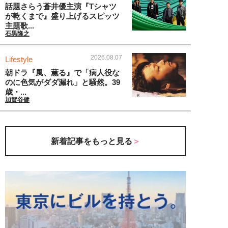
話題さらう蒼井優主演『Tシャツ
が乾くまで』盛り上げるスピッツ
主題歌...
石黒隆之
2026.08.07
Lifestyle
朝ドラ『風、薫る』で「病人役な
のに色気がダダ漏れ」と騒然。39
歳・...
加賀谷健
新着記事をもっと見る