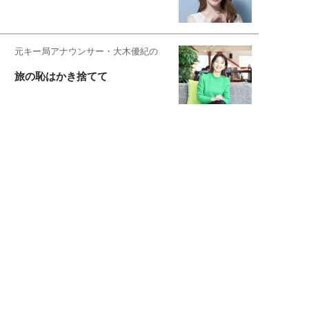
元キー局アナウンサー・大木優紀の
旅の恥はかき捨てて
スタイリスト角 佑宇子のファッション図
解
失敗しない日常オシャレ
元『渡鬼』子役・宇野なおみの
話そ、お茶しよっ元気出そ
宇垣美里が映画への想いを綴る