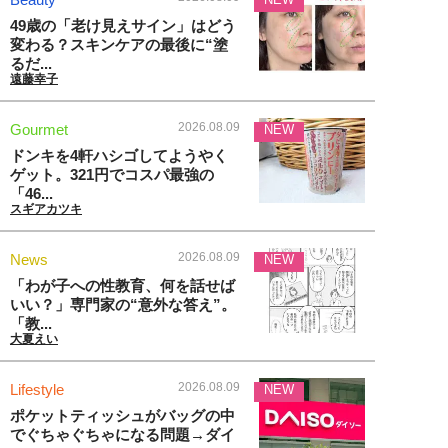
49歳の「老け見えサイン」はどう
変わる？スキンケアの最後に“塗
るだ...
遠藤幸子
2026.08.09
Gourmet
NEW
ドンキを4軒ハシゴしてようやく
ゲット。321円でコスパ最強の
「46...
スギアカツキ
2026.08.09
News
NEW
「わが子への性教育、何を話せば
いい？」専門家の“意外な答え”。
「教...
大夏えい
2026.08.09
Lifestyle
NEW
ポケットティッシュがバッグの中
でぐちゃぐちゃになる問題→ダイ