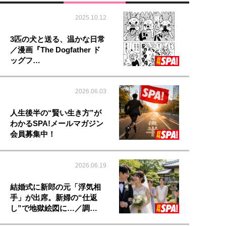
2025.10.12
3匹の犬と送る、温かな日常
／漫画『The Dogfather ド
ッグフ…
2026.06.03
人生後半の“賢い生き方”が
わかるSPA!メールマガジン
会員募集中！
2026.06.19
結婚式に新郎の元「浮気相
手」が出席。新婦の“仕返
し”で地獄絵図に…／調…