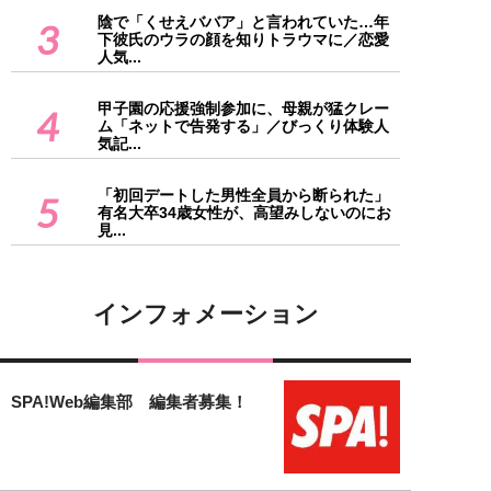
陰で「くせえババア」と言われていた…年
3
下彼氏のウラの顔を知りトラウマに／恋愛
人気...
甲子園の応援強制参加に、母親が猛クレー
4
ム「ネットで告発する」／びっくり体験人
気記...
「初回デートした男性全員から断られた」
5
有名大卒34歳女性が、高望みしないのにお
見...
インフォメーション
SPA!Web編集部 編集者募集！