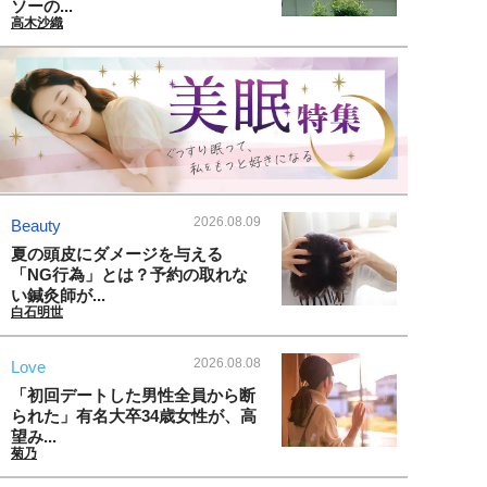
ソーの...
高木沙織
2026.08.09
Beauty
夏の頭皮にダメージを与える
「NG行為」とは？予約の取れな
い鍼灸師が...
白石明世
2026.08.08
Love
「初回デートした男性全員から断
られた」有名大卒34歳女性が、高
望み...
菊乃