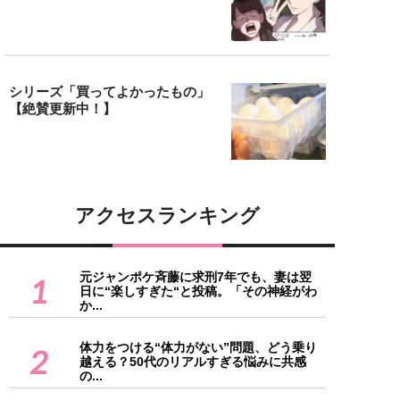
シリーズ「買ってよかったもの」
【絶賛更新中！】
アクセスランキング
元ジャンポケ斉藤に求刑7年でも、妻は翌
1
日に“楽しすぎた“と投稿。「その神経がわ
か...
体力をつける“体力がない”問題、どう乗り
2
越える？50代のリアルすぎる悩みに共感
の...