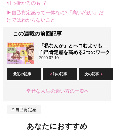
引っ掛かるのも...?
▶自己肯定感って一体なに?「高い/低い」だ
けではわからないこと
この連載の前回記事
「私なんか」とヘコむよりも…
自己肯定感を高める3つのワーク
2020.07.10
最初の記事
前の記事
次の記事
幸せな人生の迷い方の一覧へ
自己肯定感
あなたにおすすめ