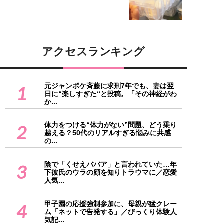
アクセスランキング
元ジャンポケ斉藤に求刑7年でも、妻は翌
1
日に“楽しすぎた“と投稿。「その神経がわ
か...
体力をつける“体力がない”問題、どう乗り
2
越える？50代のリアルすぎる悩みに共感
の...
陰で「くせえババア」と言われていた…年
3
下彼氏のウラの顔を知りトラウマに／恋愛
人気...
甲子園の応援強制参加に、母親が猛クレー
4
ム「ネットで告発する」／びっくり体験人
気記...