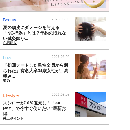
2026.08.09
Beauty
夏の頭皮にダメージを与える
「NG行為」とは？予約の取れな
い鍼灸師が...
白石明世
2026.08.08
Love
「初回デートした男性全員から断
られた」有名大卒34歳女性が、高
望み...
菊乃
2026.08.08
Lifestyle
スシローが10％還元に！「au
PAY」で今すぐ使いたい“最新お
得...
井上ポイント