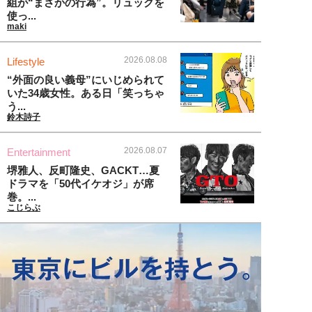
組が“まさかの行為”。リュックを
使っ...
maki
2026.08.08
Lifestyle
“外面の良い義母”にいじめられて
いた34歳女性。ある日「笑っちゃ
う...
鈴木詩子
2026.08.07
Entertainment
堺雅人、反町隆史、GACKT…夏
ドラマを「50代イケオジ」が席
巻。...
こじらぶ