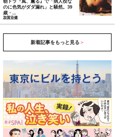
朝ドラ『風、薫る』で「病人役な
のに色気がダダ漏れ」と騒然。39
歳・...
加賀谷健
新着記事をもっと見る