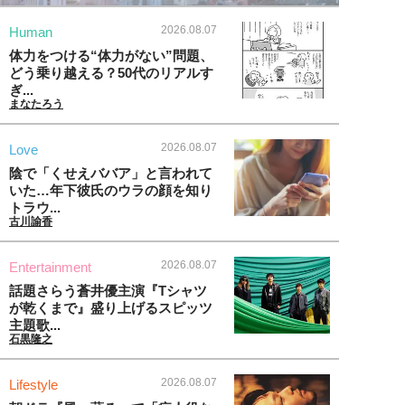
2026.08.07
Human
体力をつける“体力がない”問題、
どう乗り越える？50代のリアルす
ぎ...
まなたろう
2026.08.07
Love
陰で「くせえババア」と言われて
いた…年下彼氏のウラの顔を知り
トラウ...
古川諭香
2026.08.07
Entertainment
話題さらう蒼井優主演『Tシャツ
が乾くまで』盛り上げるスピッツ
主題歌...
石黒隆之
2026.08.07
Lifestyle