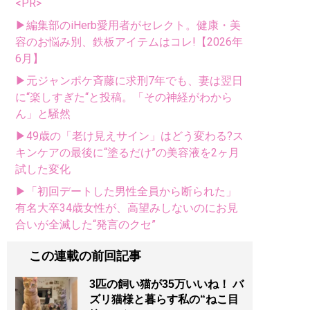
<PR>
▶編集部のiHerb愛用者がセレクト。健康・美
容のお悩み別、鉄板アイテムはコレ!【2026年
6月】
▶元ジャンポケ斉藤に求刑7年でも、妻は翌日
に“楽しすぎた“と投稿。「その神経がわから
ん」と騒然
▶49歳の「老け見えサイン」はどう変わる?ス
キンケアの最後に“塗るだけ”の美容液を2ヶ月
試した変化
▶「初回デートした男性全員から断られた」
有名大卒34歳女性が、高望みしないのにお見
合いが全滅した“発言のクセ”
この連載の前回記事
3匹の飼い猫が35万いいね！ バ
ズリ猫様と暮らす私の“ねこ目