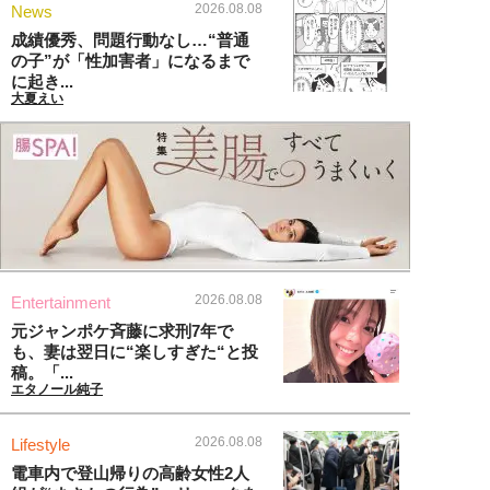
2026.08.08
News
成績優秀、問題行動なし…“普通
の子”が「性加害者」になるまで
に起き...
大夏えい
2026.08.08
Entertainment
元ジャンポケ斉藤に求刑7年で
も、妻は翌日に“楽しすぎた“と投
稿。「...
エタノール純子
2026.08.08
Lifestyle
電車内で登山帰りの高齢女性2人