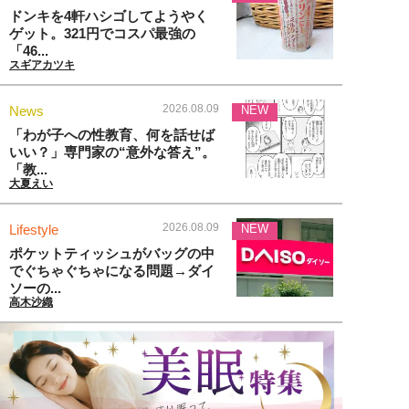
ドンキを4軒ハシゴしてようやく
ゲット。321円でコスパ最強の
「46...
スギアカツキ
2026.08.09
News
NEW
「わが子への性教育、何を話せば
いい？」専門家の“意外な答え”。
「教...
大夏えい
2026.08.09
Lifestyle
NEW
ポケットティッシュがバッグの中
でぐちゃぐちゃになる問題→ダイ
ソーの...
高木沙織