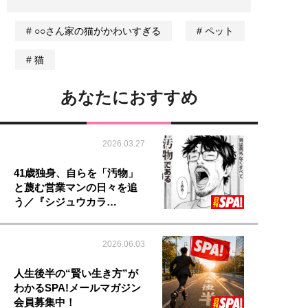
○○さん家の猫がかわいすぎる
ペット
猫
あなたにおすすめ
2026.03.27
41歳独身、自らを「汚物」
と蔑む営業マンの日々を追
う／『シジュウカラ…
2026.06.03
人生後半の“賢い生き方”が
わかるSPA!メールマガジン
会員募集中！