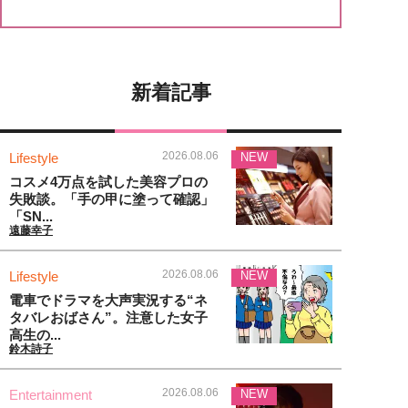
新着記事
2026.08.06
Lifestyle
NEW
コスメ4万点を試した美容プロの
失敗談。「手の甲に塗って確認」
「SN...
遠藤幸子
2026.08.06
Lifestyle
NEW
電車でドラマを大声実況する“ネ
タバレおばさん”。注意した女子
高生の...
鈴木詩子
2026.08.06
Entertainment
NEW