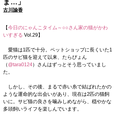
ま…」
古川諭香
【
今日のにゃんこタイム～○○さん家の猫がかわ
いすぎる
Vol.29】
愛猫は1匹で十分。ペットショップに長くいた1
匹のサビ猫を迎えて以来、たらぴょん
（
@tara0124
）さんはずっとそう思っていまし
た。
しかし、その後、まるで赤い糸で結ばれたかの
ような運命的な出会いがあり、現在は2匹の猫飼
いに。サビ猫の良さを噛みしめながら、穏やかな
多頭飼いライフを楽しんでいます。