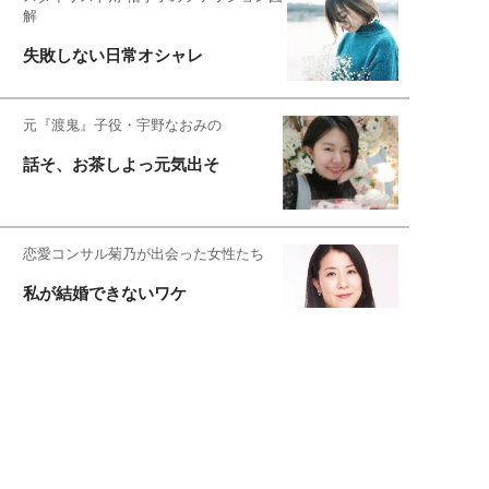
解
失敗しない日常オシャレ
元『渡鬼』子役・宇野なおみの
話そ、お茶しよっ元気出そ
恋愛コンサル菊乃が出会った女性たち
私が結婚できないワケ
元局アナ・アラフォー、アンヌ遙香の
北海道シンプルライフ