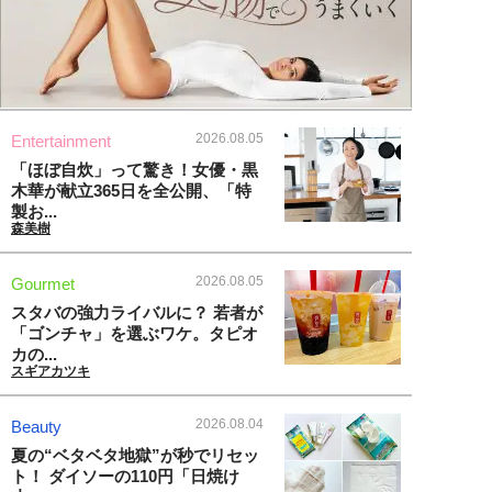
2026.08.05
Entertainment
「ほぼ自炊」って驚き！女優・黒
木華が献立365日を全公開、「特
製お...
森美樹
2026.08.05
Gourmet
スタバの強力ライバルに？ 若者が
「ゴンチャ」を選ぶワケ。タピオ
カの...
スギアカツキ
2026.08.04
Beauty
夏の“ベタベタ地獄”が秒でリセッ
ト！ ダイソーの110円「日焼け