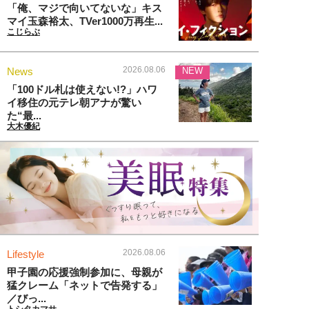
「俺、マジで向いてないな」キス
マイ玉森裕太、TVer1000万再生...
こじらぶ
2026.08.06
News
NEW
「100ドル札は使えない!?」ハワ
イ移住の元テレ朝アナが驚い
た“最...
大木優紀
2026.08.06
Lifestyle
甲子園の応援強制参加に、母親が
猛クレーム「ネットで告発する」
／びっ...