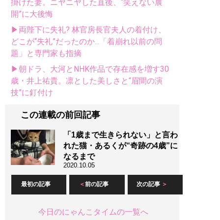
掛けた妻。ニヤニヤした直後、“笑えない展
開”に大後悔
▶両陛下に失礼? 林官房長官夫人の着付け、
どこが“失礼”だったのか...「着崩れ以前の問
題」と専門家も指摘
▶朝ドラ、大河とNHK作品で存在感を増す30
歳・井上祐貴。凛とした美しさと“眉間の演
技”に釘付け
この連載の前回記事
「1歳まで生きられない」と言わ
れた猫・あるくが“奇跡の4歳”に
なるまで
2020.10.05
最初の記事
前の記事
次の記事
今日のにゃんこタイムの一覧へ