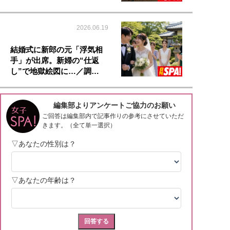
2026.06.19
結婚式に新郎の元「浮気相
手」が出席。新婦の“仕返
し”で地獄絵図に…／調…