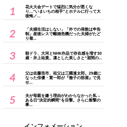
花火大会デートで猛烈に気分が悪くな
1
り…“いまいちの相手”とホテルに行って大
後悔／...
「夫婦生活はしない」「外での発散は申告
2
制」産後レスで離婚危機だった夫婦がたど
り着...
3
朝ドラ、大河とNHK作品で存在感を増す30
歳・井上祐貴。凛とした美しさと“眉間の...
父は佐藤浩市、祖父は三國連太郎。29歳に
4
なった俳優・寛一郎が『徹子の部屋』で見
せ...
夫が母親を嫌う理由がわからなかった私→
5
ある日“決定的瞬間”を目撃。さらに衝撃の
事...
インフォメーション