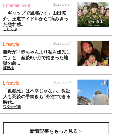
2026.08.04
Entertainment
「ギャップで風邪ひく」山田涼
介、王道アイドルから“病みきっ
た悲壮感...
こじらぶ
2026.08.04
Lifestyle
義母が「赤ちゃんより私を優先し
て」と…産後6か月で始まった地
獄の義...
姫野桂
2026.08.04
Lifestyle
「孤独死」は不幸じゃない。保証
人も死後の手続きも“外注”できる
時代...
ワタナベ薫
新着記事をもっと見る