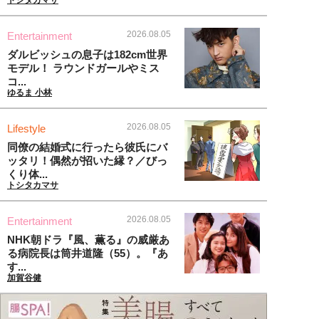
トシタカマサ
2026.08.05
Entertainment
ダルビッシュの息子は182cm世界
モデル！ ラウンドガールやミス
コ...
ゆるま 小林
2026.08.05
Lifestyle
同僚の結婚式に行ったら彼氏にバ
ッタリ！偶然が招いた縁？／びっ
くり体...
トシタカマサ
2026.08.05
Entertainment
NHK朝ドラ『風、薫る』の威厳あ
る病院長は筒井道隆（55）。『あ
す...
加賀谷健