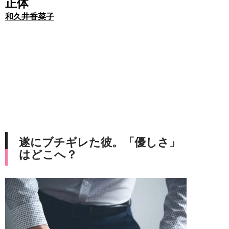
正体
和久井香菜子
遂にブチギレた彼。「優しさ」
はどこへ？