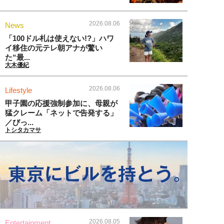
2026.08.06
News
「100ドル札は使えない!?」ハワ
イ移住の元テレ朝アナが驚い
た“最...
大木優紀
2026.08.06
Lifestyle
甲子園の応援強制参加に、母親が
猛クレーム「ネットで告発する」
／びっ...
トシタカマサ
2026.08.05
Entertainment