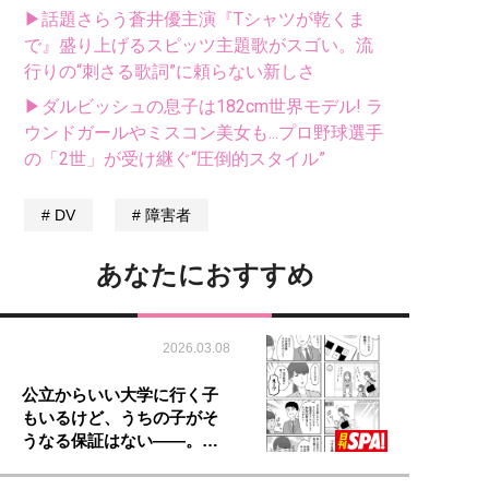
▶話題さらう蒼井優主演『Tシャツが乾くま
で』盛り上げるスピッツ主題歌がスゴい。流
行りの“刺さる歌詞”に頼らない新しさ
▶ダルビッシュの息子は182cm世界モデル! ラ
ウンドガールやミスコン美女も...プロ野球選手
の「2世」が受け継ぐ“圧倒的スタイル”
DV
障害者
あなたにおすすめ
2026.03.08
公立からいい大学に行く子
もいるけど、うちの子がそ
うなる保証はない――。…