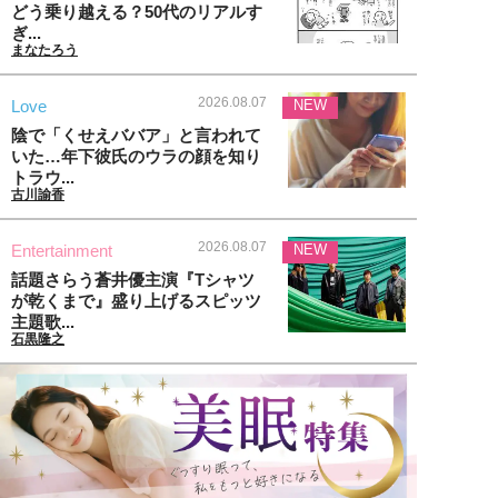
どう乗り越える？50代のリアルす
ぎ...
まなたろう
2026.08.07
Love
NEW
陰で「くせえババア」と言われて
いた…年下彼氏のウラの顔を知り
トラウ...
古川諭香
2026.08.07
Entertainment
NEW
話題さらう蒼井優主演『Tシャツ
が乾くまで』盛り上げるスピッツ
主題歌...
石黒隆之