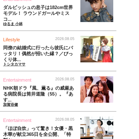
ダルビッシュの息子は182cm世界
モデル！ ラウンドガールやミス
コ...
ゆるま 小林
2026.08.05
Lifestyle
同僚の結婚式に行ったら彼氏にバ
ッタリ！偶然が招いた縁？／びっ
くり体...
トシタカマサ
2026.08.05
Entertainment
NHK朝ドラ『風、薫る』の威厳あ
る病院長は筒井道隆（55）。『あ
す...
加賀谷健
2026.08.05
Entertainment
「ほぼ自炊」って驚き！女優・黒
木華が献立365日を全公開、「特