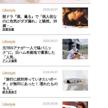
2026.08.07
Lifestyle
朝ドラ『風、薫る』で「病人役な
のに色気がダダ漏れ」と騒然。39
歳・...
加賀谷健
2026.08.07
Lifestyle
元TBSアナが“一人で猛パニッ
ク”に。日ハム本拠地で遭遇した
「人気...
アンヌ遙香
2026.08.07
Lifestyle
「旅行に絶対持っていきたいポー
チ」が無印にあった！ 濡れたもの
を入...
鈴木美奈子
2026.08.06
Lifestyle