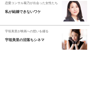
恋愛コンサル菊乃が出会った女性たち
私が結婚できないワケ
宇垣美里が映画への想いを綴る
宇垣美里の沼落ちシネマ
松本穂香が映画愛を語ります
銀幕ロンリーガール
猫バカライターがおくる
今日のにゃんこタイム