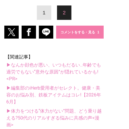
1
2
コメントをする・見る
【関連記事】
▶なんか顔色が悪い、いつもだるい...年齢でも
過労でもない“意外な原因”が隠れているかも!
<PR>
▶編集部のiHerb愛用者がセレクト。健康・美
容のお悩み別、鉄板アイテムはコレ!【2026年
6月】
▶体力をつける“体力がない”問題、どう乗り越
える?50代のリアルすぎる悩みに共感の声<漫
画>