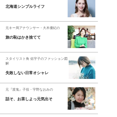
北海道シンプルライフ
元キー局アナウンサー・大木優紀の
旅の恥はかき捨てて
スタイリスト角 佑宇子のファッション図
解
失敗しない日常オシャレ
元『渡鬼』子役・宇野なおみの
話そ、お茶しよっ元気出そ