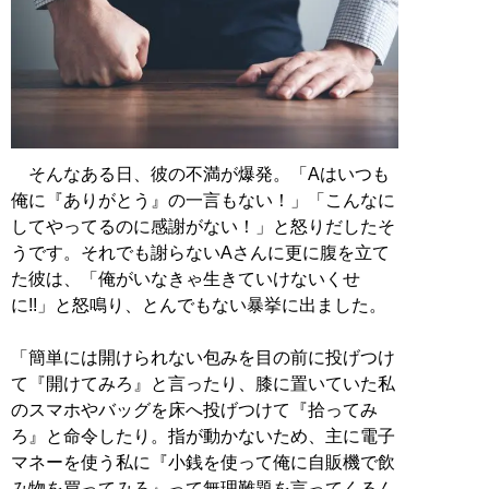
そんなある日、彼の不満が爆発。「Aはいつも
俺に『ありがとう』の一言もない！」「こんなに
してやってるのに感謝がない！」と怒りだしたそ
うです。それでも謝らないAさんに更に腹を立て
た彼は、「俺がいなきゃ生きていけないくせ
に!!」と怒鳴り、とんでもない暴挙に出ました。
「簡単には開けられない包みを目の前に投げつけ
て『開けてみろ』と言ったり、膝に置いていた私
のスマホやバッグを床へ投げつけて『拾ってみ
ろ』と命令したり。指が動かないため、主に電子
マネーを使う私に『小銭を使って俺に自販機で飲
み物を買ってみろ』って無理難題を言ってくるん