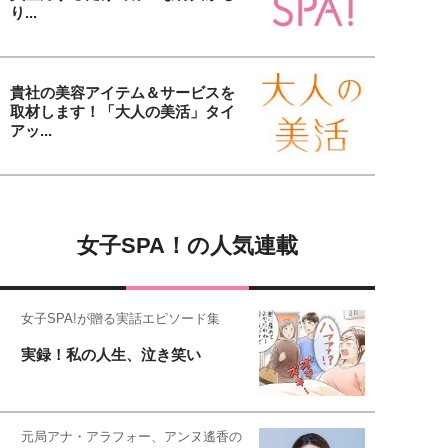
り...
貴社の美容アイテム＆サービスを
取材します！「大人の美活」タイ
アッ...
女子SPA！の人気連載
女子SPA!が贈る実話エピソード集
実録！私の人生、泣き笑い
元局アナ・アラフォー、アンヌ遙香の