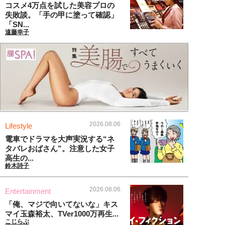
コスメ4万点を試した美容プロの
失敗談。「手の甲に塗って確認」
「SN...
遠藤幸子
2026.08.06
Lifestyle
電車でドラマを大声実況する“ネ
タバレおばさん”。注意した女子
高生の...
鈴木詩子
2026.08.06
Entertainment
「俺、マジで向いてないな」キス
マイ玉森裕太、TVer1000万再生...
こじらぶ