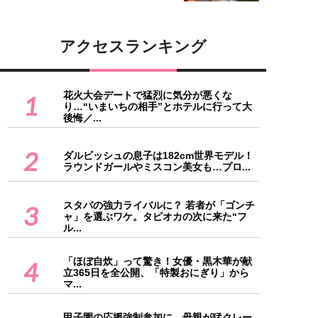
アクセスランキング
花火大会デートで猛烈に気分が悪くな
1
り…“いまいちの相手”とホテルに行って大
後悔／...
2
ダルビッシュの息子は182cm世界モデル！
ラウンドガールやミスコン美女も…プロ...
スタバの強力ライバルに？ 若者が「ゴンチ
3
ャ」を選ぶワケ。タピオカの次に来た“フ
ル...
「ほぼ自炊」って驚き！女優・黒木華が献
4
立365日を全公開、「特製おにぎり」から
マ...
甲子園の応援強制参加に、母親が猛クレー