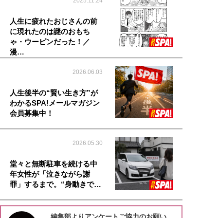
2025.11.24
人生に疲れたおじさんの前
に現れたのは謎のおもち
ゃ・ウーピンだった！／
漫…
2026.06.03
人生後半の“賢い生き方”が
わかるSPA!メールマガジン
会員募集中！
2026.05.30
堂々と無断駐車を続ける中
年女性が「泣きながら謝
罪」するまで。“身動きで…