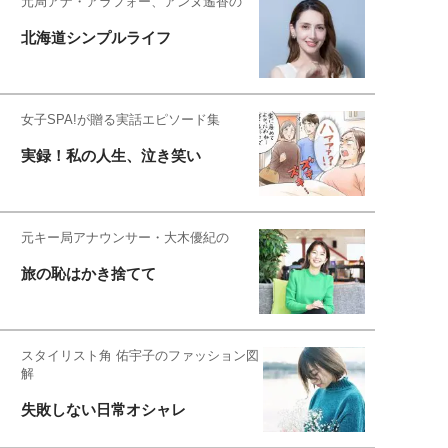
元局アナ・アラフォー、アンヌ遙香の
北海道シンプルライフ
女子SPA!が贈る実話エピソード集
実録！私の人生、泣き笑い
元キー局アナウンサー・大木優紀の
旅の恥はかき捨てて
スタイリスト角 佑宇子のファッション図
解
失敗しない日常オシャレ