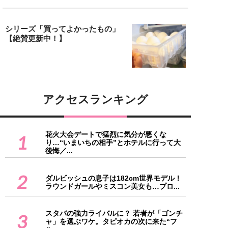
シリーズ「買ってよかったもの」
【絶賛更新中！】
アクセスランキング
花火大会デートで猛烈に気分が悪くな
1
り…“いまいちの相手”とホテルに行って大
後悔／...
2
ダルビッシュの息子は182cm世界モデル！
ラウンドガールやミスコン美女も…プロ...
スタバの強力ライバルに？ 若者が「ゴンチ
3
ャ」を選ぶワケ。タピオカの次に来た“フ