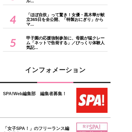
ル...
「ほぼ自炊」って驚き！女優・黒木華が献
4
立365日を全公開、「特製おにぎり」から
マ...
甲子園の応援強制参加に、母親が猛クレー
5
ム「ネットで告発する」／びっくり体験人
気記...
インフォメーション
SPA!Web編集部 編集者募集！
「女子SPA！」のフリーランス編