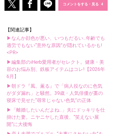
コメントをする・見る
【関連記事】
▶なんか顔色が悪い、いつもだるい...年齢でも
過労でもない“意外な原因”が隠れているかも!
<PR>
▶編集部のiHerb愛用者がセレクト。健康・美
容のお悩み別、鉄板アイテムはコレ!【2026年
6月】
▶朝ドラ『風、薫る』で「病人役なのに色気
がダダ漏れ」と騒然。39歳・人気俳優が藁の
寝床で見せた“尋常じゃない色気”の正体
▶「離婚したいんだよね...」夫にドッキリを仕
掛けた妻。ニヤニヤした直後、“笑えない展
開”に大後悔
▶恋人未満でズルズル...“大事にされない女”を