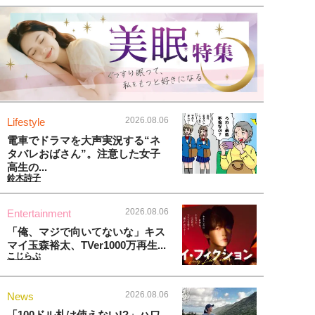
2026.08.06
Lifestyle
電車でドラマを大声実況する“ネ
タバレおばさん”。注意した女子
高生の...
鈴木詩子
2026.08.06
Entertainment
「俺、マジで向いてないな」キス
マイ玉森裕太、TVer1000万再生...
こじらぶ
2026.08.06
News
「100ドル札は使えない!?」ハワ