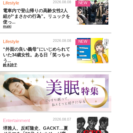
2026.08.08
Lifestyle
NEW
電車内で登山帰りの高齢女性2人
組が“まさかの行為”。リュックを
使っ...
maki
2026.08.08
Lifestyle
NEW
“外面の良い義母”にいじめられて
いた34歳女性。ある日「笑っちゃ
う...
鈴木詩子
2026.08.07
Entertainment
堺雅人、反町隆史、GACKT…夏