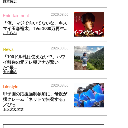
鈴木詩子
2026.08.06
Entertainment
「俺、マジで向いてないな」キス
マイ玉森裕太、TVer1000万再生...
こじらぶ
2026.08.06
News
「100ドル札は使えない!?」ハワ
イ移住の元テレ朝アナが驚い
た“最...
大木優紀
2026.08.06
Lifestyle
甲子園の応援強制参加に、母親が
猛クレーム「ネットで告発する」
／びっ...
トシタカマサ