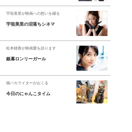
宇垣美里が映画への想いを綴る
宇垣美里の沼落ちシネマ
松本穂香が映画愛を語ります
銀幕ロンリーガール
猫バカライターがおくる
今日のにゃんこタイム
映画コラムニスト・加賀谷健
私的イケメン俳優を求めて