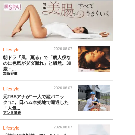
2026.08.07
Lifestyle
朝ドラ『風、薫る』で「病人役な
のに色気がダダ漏れ」と騒然。39
歳・...
加賀谷健
2026.08.07
Lifestyle
元TBSアナが“一人で猛パニッ
ク”に。日ハム本拠地で遭遇した
「人気...
アンヌ遙香
2026.08.07
Lifestyle