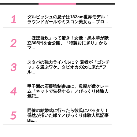
1
ダルビッシュの息子は182cm世界モデル！
ラウンドガールやミスコン美女も…プロ...
「ほぼ自炊」って驚き！女優・黒木華が献
2
立365日を全公開、「特製おにぎり」から
マ...
スタバの強力ライバルに？ 若者が「ゴンチ
3
ャ」を選ぶワケ。タピオカの次に来た“フ
ル...
甲子園の応援強制参加に、母親が猛クレー
4
ム「ネットで告発する」／びっくり体験人
気記...
同僚の結婚式に行ったら彼氏にバッタリ！
5
偶然が招いた縁？／びっくり体験人気記事
BE...