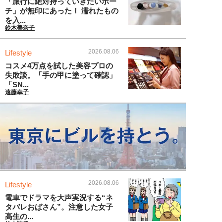
「旅行に絶対持っていきたいポー
チ」が無印にあった！ 濡れたもの
を入...
鈴木美奈子
2026.08.06
Lifestyle
コスメ4万点を試した美容プロの
失敗談。「手の甲に塗って確認」
「SN...
遠藤幸子
2026.08.06
Lifestyle
電車でドラマを大声実況する“ネ
タバレおばさん”。注意した女子
高生の...