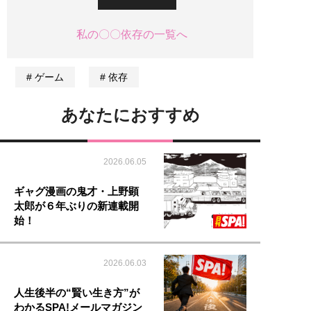
私の〇〇依存の一覧へ
ゲーム
依存
あなたにおすすめ
2026.06.05
ギャグ漫画の鬼才・上野顕
太郎が６年ぶりの新連載開
始！
2026.06.03
人生後半の“賢い生き方”が
わかるSPA!メールマガジン