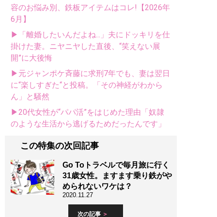
容のお悩み別、鉄板アイテムはコレ!【2026年
6月】
▶「離婚したいんだよね...」夫にドッキリを仕
掛けた妻。ニヤニヤした直後、“笑えない展
開”に大後悔
▶元ジャンポケ斉藤に求刑7年でも、妻は翌日
に“楽しすぎた“と投稿。「その神経がわから
ん」と騒然
▶20代女性が“パパ活”をはじめた理由「奴隷
のような生活から逃げるためだったんです」
この特集の次回記事
Go Toトラベルで毎月旅に行く
31歳女性。ますます乗り鉄がや
められないワケは？
2020.11.27
次の記事