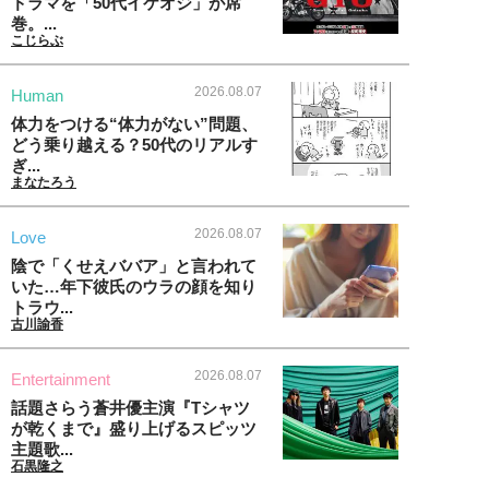
ドラマを「50代イケオジ」が席
巻。...
こじらぶ
2026.08.07
Human
体力をつける“体力がない”問題、
どう乗り越える？50代のリアルす
ぎ...
まなたろう
2026.08.07
Love
陰で「くせえババア」と言われて
いた…年下彼氏のウラの顔を知り
トラウ...
古川諭香
2026.08.07
Entertainment
話題さらう蒼井優主演『Tシャツ
が乾くまで』盛り上げるスピッツ
主題歌...
石黒隆之