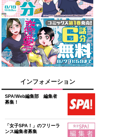
インフォメーション
SPA!Web編集部 編集者
募集！
「女子SPA！」のフリーラ
ンス編集者募集