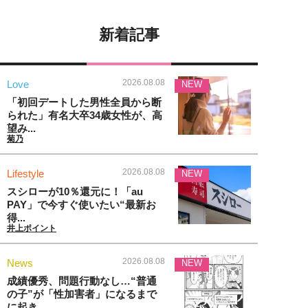
新着記事
2026.08.08
Love
NEW
「初回デートした男性全員から断
られた」有名大卒34歳女性が、高
望み...
菊乃
2026.08.08
Lifestyle
NEW
スシローが10％還元に！「au
PAY」で今すぐ使いたい“最新お
得...
井上ポイント
2026.08.08
News
NEW
成績優秀、問題行動なし…“普通
の子”が「性加害者」になるまで
に起き...