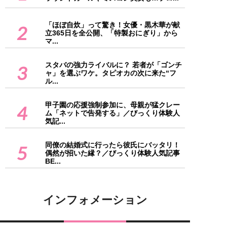
「ほぼ自炊」って驚き！女優・黒木華が献
2
立365日を全公開、「特製おにぎり」から
マ...
スタバの強力ライバルに？ 若者が「ゴンチ
3
ャ」を選ぶワケ。タピオカの次に来た“フ
ル...
甲子園の応援強制参加に、母親が猛クレー
4
ム「ネットで告発する」／びっくり体験人
気記...
同僚の結婚式に行ったら彼氏にバッタリ！
5
偶然が招いた縁？／びっくり体験人気記事
BE...
インフォメーション