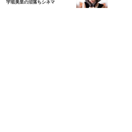
宇垣美里の沼落ちシネマ
松本穂香が映画愛を語ります
銀幕ロンリーガール
猫バカライターがおくる
今日のにゃんこタイム
映画コラムニスト・加賀谷健
私的イケメン俳優を求めて
もっと見る>>