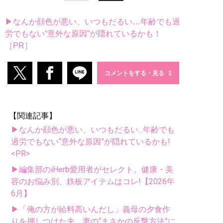
▶なんか顔色が悪い、いつもだるい…年齢でも過
労でもない“意外な原因”が隠れているかも！
［PR］
コメントをする・見る
【関連記事】
▶なんか顔色が悪い、いつもだるい...年齢でも
過労でもない“意外な原因”が隠れているかも!
<PR>
▶編集部のiHerb愛用者がセレクト。健康・美
容のお悩み別、鉄板アイテムはコレ!【2026年
6月】
▶「俺の方が給料高いんだし」義母の夕食作
りを押しつけた夫。妻の“まさかの反撃方法”に