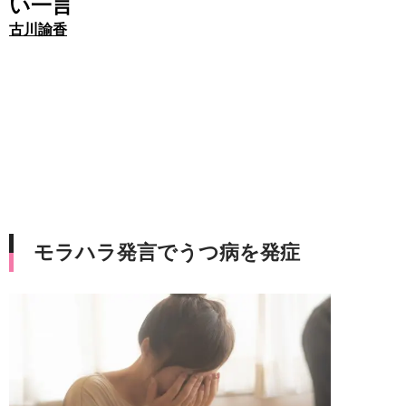
い一言
古川諭香
モラハラ発言でうつ病を発症