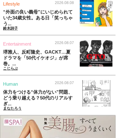
2026.08.08
Lifestyle
“外面の良い義母”にいじめられて
いた34歳女性。ある日「笑っちゃ
う...
鈴木詩子
2026.08.07
Entertainment
堺雅人、反町隆史、GACKT…夏
ドラマを「50代イケオジ」が席
巻。...
こじらぶ
2026.08.07
Human
体力をつける“体力がない”問題、
どう乗り越える？50代のリアルす
ぎ...
まなたろう