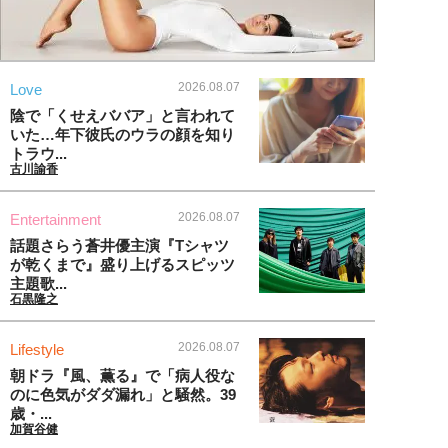
2026.08.07
Love
陰で「くせえババア」と言われて
いた…年下彼氏のウラの顔を知り
トラウ...
古川諭香
2026.08.07
Entertainment
話題さらう蒼井優主演『Tシャツ
が乾くまで』盛り上げるスピッツ
主題歌...
石黒隆之
2026.08.07
Lifestyle
朝ドラ『風、薫る』で「病人役な
のに色気がダダ漏れ」と騒然。39
歳・...
加賀谷健