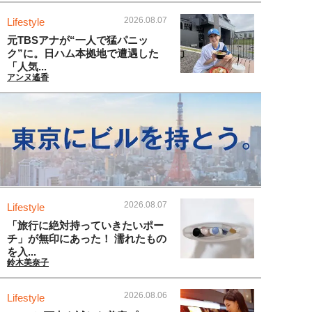
2026.08.07
Lifestyle
元TBSアナが“一人で猛パニッ
ク”に。日ハム本拠地で遭遇した
「人気...
アンヌ遙香
2026.08.07
Lifestyle
「旅行に絶対持っていきたいポー
チ」が無印にあった！ 濡れたもの
を入...
鈴木美奈子
2026.08.06
Lifestyle