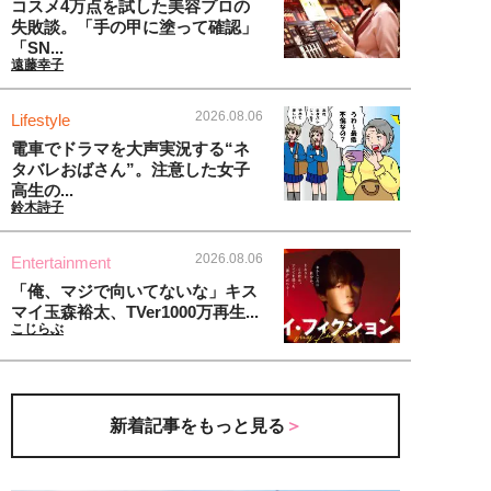
コスメ4万点を試した美容プロの
失敗談。「手の甲に塗って確認」
「SN...
遠藤幸子
2026.08.06
Lifestyle
電車でドラマを大声実況する“ネ
タバレおばさん”。注意した女子
高生の...
鈴木詩子
2026.08.06
Entertainment
「俺、マジで向いてないな」キス
マイ玉森裕太、TVer1000万再生...
こじらぶ
新着記事をもっと見る