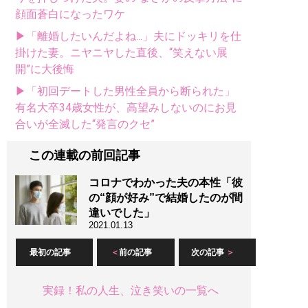
顔面蒼白になったワケ
▶「離婚したいんだよね...」夫にドッキリを仕
掛けた妻。ニヤニヤした直後、“笑えない展
開”に大後悔
▶「初回デートした男性全員から断られた」
有名大卒34歳女性が、高望みしないのにお見
合いが全滅した“発言のクセ”
この連載の前回記事
コロナでわかった夫の本性「彼
の“顔が好み”で結婚したのが間
違いでした」
2021.01.13
最初の記事
前の記事
次の記事
実録！私の人生、泣き笑いの一覧へ