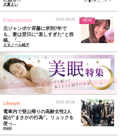
大夏えい
2026.08.08
Entertainment
NEW
元ジャンポケ斉藤に求刑7年で
も、妻は翌日に“楽しすぎた“と投
稿。「...
エタノール純子
2026.08.08
Lifestyle
電車内で登山帰りの高齢女性2人
組が“まさかの行為”。リュックを
使っ...
maki