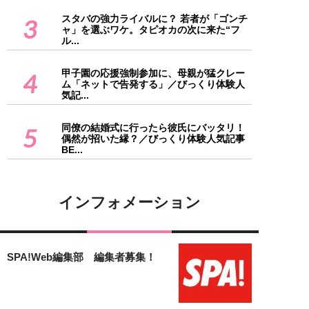
スタバの強力ライバルに？ 若者が「ゴンチ
3
ャ」を選ぶワケ。タピオカの次に来た“フ
ル...
甲子園の応援強制参加に、母親が猛クレー
4
ム「ネットで告発する」／びっくり体験人
気記...
同僚の結婚式に行ったら彼氏にバッタリ！
5
偶然が招いた縁？／びっくり体験人気記事
BE...
インフォメーション
SPA!Web編集部 編集者募集！