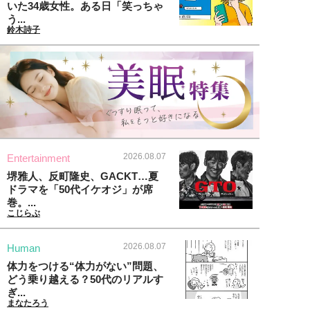
いた34歳女性。ある日「笑っちゃ
う...
鈴木詩子
2026.08.07
Entertainment
堺雅人、反町隆史、GACKT…夏
ドラマを「50代イケオジ」が席
巻。...
こじらぶ
2026.08.07
Human
体力をつける“体力がない”問題、
どう乗り越える？50代のリアルす
ぎ...
まなたろう