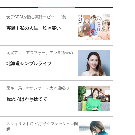
女子SPA!が贈る実話エピソード集
実録！私の人生、泣き笑い
元局アナ・アラフォー、アンヌ遙香の
北海道シンプルライフ
元キー局アナウンサー・大木優紀の
旅の恥はかき捨てて
スタイリスト角 佑宇子のファッション図
解