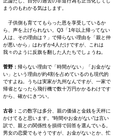
正論だし、自分の過去の非道行為も正当化してし
まうのもわかる気はします。
子供側も育ててもらった恩を享受しているか
ら、声を上げられない。Q3「1年以上帰ってない
人は、その理由は？」で帰らない理由を「親と仲
が悪いから」はわずか4人だけですが、これは
我々のように反旗を翻した人たちでしょうね。
菅野：
帰らない理由で「時間がない」「お金がな
い」という理由が約4割を占めているのも現代的
ですよね。うちは実家が九州なんですが、一家で
帰省となったら飛行機で数十万円かかるわけです
から、確かにきつい。
古谷：
この数字は多分、親の価値と金銭を天秤に
かけてると思います。“時間やお金がない”は言い
訳で、親との関係性を損得で回答を選んでいる。
男女の恋愛でもそうですが、お金がないとか、忙