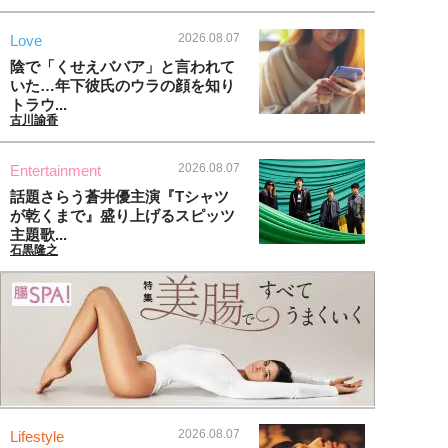
2026.08.07
Love
陰で「くせえババア」と言われて
いた…年下彼氏のウラの顔を知り
トラウ...
古川諭香
2026.08.07
Entertainment
話題さらう蒼井優主演『Tシャツ
が乾くまで』盛り上げるスピッツ
主題歌...
石黒隆之
2026.08.07
Lifestyle