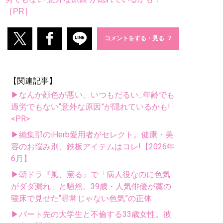
［PR］
コメントをする・見る
【関連記事】
▶なんか顔色が悪い、いつもだるい...年齢でも
過労でもない“意外な原因”が隠れているかも!
<PR>
▶編集部のiHerb愛用者がセレクト。健康・美
容のお悩み別、鉄板アイテムはコレ!【2026年
6月】
▶朝ドラ『風、薫る』で「病人役なのに色気
がダダ漏れ」と騒然。39歳・人気俳優が藁の
寝床で見せた“尋常じゃない色気”の正体
▶パート先の大学生と不倫する33歳女性。彼