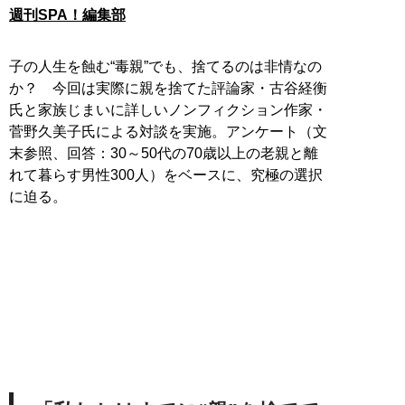
週刊SPA！編集部
子の人生を蝕む“毒親”でも、捨てるのは非情なの
か？ 今回は実際に親を捨てた評論家・古谷経衡
氏と家族じまいに詳しいノンフィクション作家・
菅野久美子氏による対談を実施。アンケート（文
末参照、回答：30～50代の70歳以上の老親と離
れて暮らす男性300人）をベースに、究極の選択
に迫る。