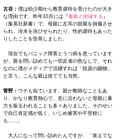
古谷：
僕は幼少期から教育虐待を受けたのが大き
な理由です。昨年10月には『
毒親と絶縁する
』
（集英社新書）で、母親に左耳の鼓膜を損傷させ
られ、冷水を浴びせられたり、性的虐待もあった
りしたことを告発しました。
現在でもパニック障害とうつ病を患っています
が、親を問い詰めても一切反省の色なしで、それ
なのに僕がメディアで活躍すれば「投資の賜物」
と言う。こんな親は捨てても当然。
菅野：
ウチも似ています。親が教師なこともあ
り、かなり教育熱心で、意に沿わないと母親に暴
力を振るわれることも多々ありました。そのせい
で自己肯定感が低く、いじめ被害や不登校に
も……。
大人になって問い詰めたんですが、「覚えてな