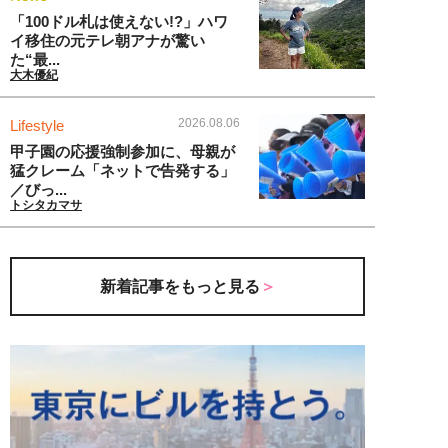
「100ドル札は使えない!?」ハワ
イ移住の元テレ朝アナが驚い
た“最...
大木優紀
2026.08.06
Lifestyle
甲子園の応援強制参加に、母親が
猛クレーム「ネットで告発する」
／びっ...
トシタカマサ
新着記事をもっと見る