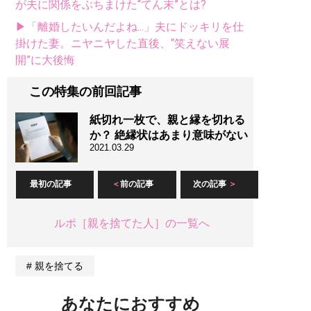
が夫に関係をぶちまけた“てん末”とは?
▶「離婚したいんだよね...」夫にドッキリを仕
掛けた妻。ニヤニヤした直後、“笑えない展
開”に大後悔
この特集の前回記事
紙切れ一枚で、親と縁を切れる
か？ 絶縁状はあまり意味がない
2021.03.29
最初の記事
前の記事
次の記事
ルポ［親を捨てた人］の一覧へ
親を捨てる
あなたにおすすめ