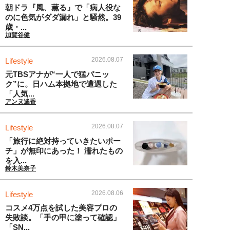
朝ドラ『風、薫る』で「病人役な
のに色気がダダ漏れ」と騒然。39
歳・...
加賀谷健
2026.08.07
Lifestyle
元TBSアナが“一人で猛パニッ
ク”に。日ハム本拠地で遭遇した
「人気...
アンヌ遙香
2026.08.07
Lifestyle
「旅行に絶対持っていきたいポー
チ」が無印にあった！ 濡れたもの
を入...
鈴木美奈子
2026.08.06
Lifestyle
コスメ4万点を試した美容プロの
失敗談。「手の甲に塗って確認」
「SN...