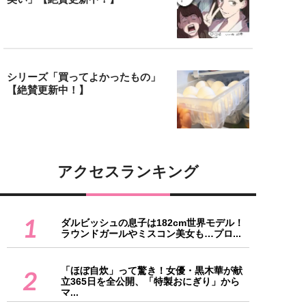
シリーズ「買ってよかったもの」
【絶賛更新中！】
アクセスランキング
1
ダルビッシュの息子は182cm世界モデル！
ラウンドガールやミスコン美女も…プロ...
「ほぼ自炊」って驚き！女優・黒木華が献
2
立365日を全公開、「特製おにぎり」から
マ...