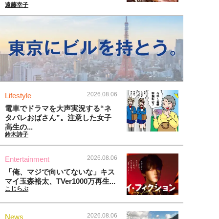
遠藤幸子
2026.08.06
Lifestyle
電車でドラマを大声実況する“ネ
タバレおばさん”。注意した女子
高生の...
鈴木詩子
2026.08.06
Entertainment
「俺、マジで向いてないな」キス
マイ玉森裕太、TVer1000万再生...
こじらぶ
2026.08.06
News