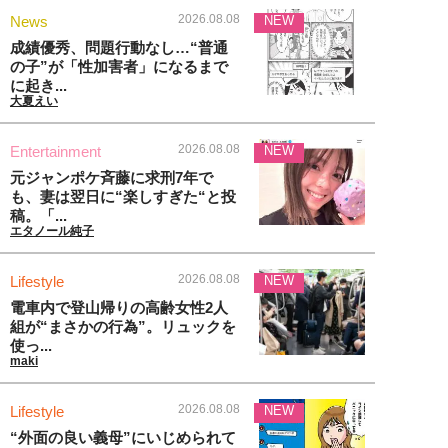
2026.08.08
News
NEW
成績優秀、問題行動なし…“普通
の子”が「性加害者」になるまで
に起き...
大夏えい
2026.08.08
Entertainment
NEW
元ジャンポケ斉藤に求刑7年で
も、妻は翌日に“楽しすぎた“と投
稿。「...
エタノール純子
2026.08.08
Lifestyle
NEW
電車内で登山帰りの高齢女性2人
組が“まさかの行為”。リュックを
使っ...
maki
2026.08.08
Lifestyle
NEW
“外面の良い義母”にいじめられて