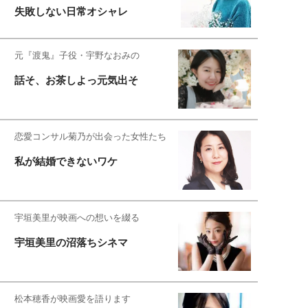
失敗しない日常オシャレ
元『渡鬼』子役・宇野なおみの
話そ、お茶しよっ元気出そ
恋愛コンサル菊乃が出会った女性たち
私が結婚できないワケ
宇垣美里が映画への想いを綴る
宇垣美里の沼落ちシネマ
松本穂香が映画愛を語ります