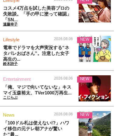
Lifestyle
コスメ4万点を試した美容プロの
失敗談。「手の甲に塗って確認」
「SN...
遠藤幸子
2026.08.06
Lifestyle
NEW
電車でドラマを大声実況する“ネ
タバレおばさん”。注意した女子
高生の...
鈴木詩子
2026.08.06
Entertainment
NEW
「俺、マジで向いてないな」キス
マイ玉森裕太、TVer1000万再生...
こじらぶ
2026.08.06
News
NEW
「100ドル札は使えない!?」ハワ
イ移住の元テレ朝アナが驚い
た“最...