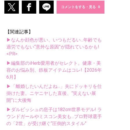
コメントをする・見る
【関連記事】
▶なんか顔色が悪い、いつもだるい...年齢でも
過労でもない“意外な原因”が隠れているかも!
<PR>
▶編集部のiHerb愛用者がセレクト。健康・美
容のお悩み別、鉄板アイテムはコレ!【2026年
6月】
▶「離婚したいんだよね...」夫にドッキリを仕
掛けた妻。ニヤニヤした直後、“笑えない展
開”に大後悔
▶ダルビッシュの息子は182cm世界モデル! ラ
ウンドガールやミスコン美女も...プロ野球選手
の「2世」が受け継ぐ“圧倒的スタイル”