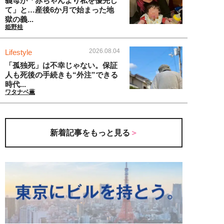
義母が「赤ちゃんより私を優先し
て」と…産後6か月で始まった地
獄の義...
姫野桂
2026.08.04
Lifestyle
「孤独死」は不幸じゃない。保証
人も死後の手続きも“外注”できる
時代...
ワタナベ薫
新着記事をもっと見る