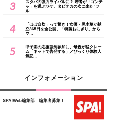
スタバの強力ライバルに？ 若者が「ゴンチ
3
ャ」を選ぶワケ。タピオカの次に来た“フ
ル...
「ほぼ自炊」って驚き！女優・黒木華が献
4
立365日を全公開、「特製おにぎり」から
マ...
甲子園の応援強制参加に、母親が猛クレー
5
ム「ネットで告発する」／びっくり体験人
気記...
インフォメーション
SPA!Web編集部 編集者募集！