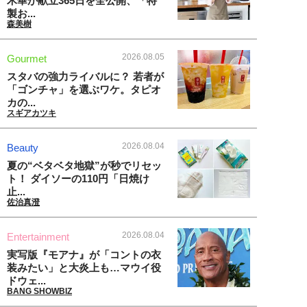
木華が献立365日を全公開、「特
製お...
森美樹
2026.08.05
Gourmet
スタバの強力ライバルに？ 若者が
「ゴンチャ」を選ぶワケ。タピオ
カの...
スギアカツキ
2026.08.04
Beauty
夏の“ベタベタ地獄”が秒でリセッ
ト！ ダイソーの110円「日焼け
止...
佐治真澄
2026.08.04
Entertainment
実写版『モアナ』が「コントの衣
装みたい」と大炎上も…マウイ役
ドウェ...
BANG SHOWBIZ