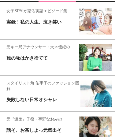
女子SPA!が贈る実話エピソード集
実録！私の人生、泣き笑い
元キー局アナウンサー・大木優紀の
旅の恥はかき捨てて
スタイリスト角 佑宇子のファッション図
解
失敗しない日常オシャレ
元『渡鬼』子役・宇野なおみの
話そ、お茶しよっ元気出そ