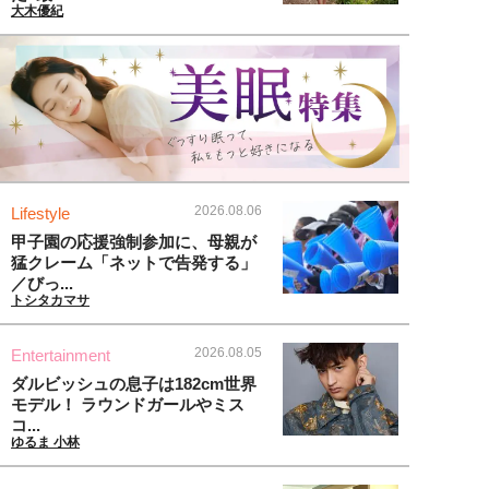
大木優紀
2026.08.06
Lifestyle
甲子園の応援強制参加に、母親が
猛クレーム「ネットで告発する」
／びっ...
トシタカマサ
2026.08.05
Entertainment
ダルビッシュの息子は182cm世界
モデル！ ラウンドガールやミス
コ...
ゆるま 小林