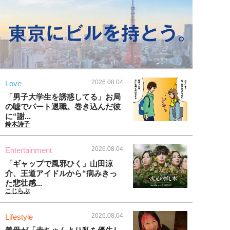
2026.08.04
Love
「男子大学生を誘惑してる」お局
の嘘でパート退職。巻き込んだ彼
に“謝...
鈴木詩子
2026.08.04
Entertainment
「ギャップで風邪ひく」山田涼
介、王道アイドルから“病みきっ
た悲壮感...
こじらぶ
2026.08.04
Lifestyle