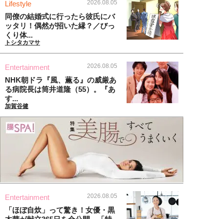
2026.08.05
Lifestyle
同僚の結婚式に行ったら彼氏にバ
ッタリ！偶然が招いた縁？／びっ
くり体...
トシタカマサ
2026.08.05
Entertainment
NHK朝ドラ『風、薫る』の威厳あ
る病院長は筒井道隆（55）。『あ
す...
加賀谷健
2026.08.05
Entertainment
「ほぼ自炊」って驚き！女優・黒