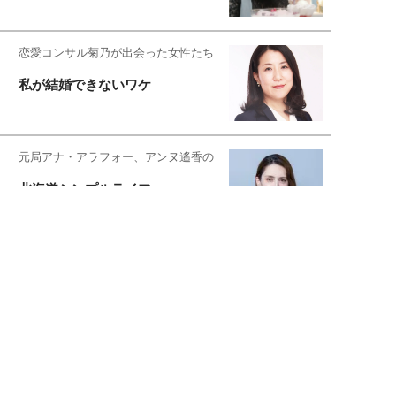
恋愛コンサル菊乃が出会った女性たち
私が結婚できないワケ
元局アナ・アラフォー、アンヌ遙香の
北海道シンプルライフ
宇垣美里が映画への想いを綴る
宇垣美里の沼落ちシネマ
松本穂香が映画愛を語ります