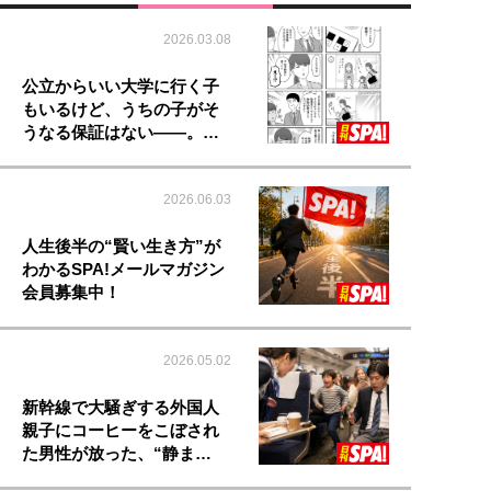
2026.03.08
公立からいい大学に行く子
もいるけど、うちの子がそ
うなる保証はない――。…
2026.06.03
人生後半の“賢い生き方”が
わかるSPA!メールマガジン
会員募集中！
2026.05.02
新幹線で大騒ぎする外国人
親子にコーヒーをこぼされ
た男性が放った、“静ま…