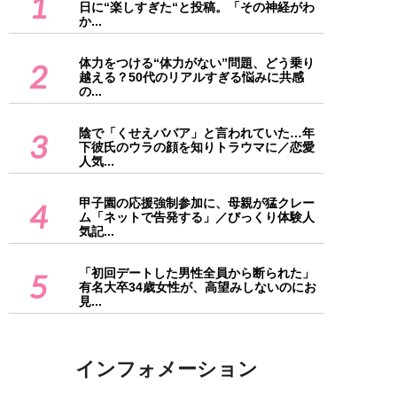
1
日に“楽しすぎた“と投稿。「その神経がわ
か...
体力をつける“体力がない”問題、どう乗り
2
越える？50代のリアルすぎる悩みに共感
の...
陰で「くせえババア」と言われていた…年
3
下彼氏のウラの顔を知りトラウマに／恋愛
人気...
甲子園の応援強制参加に、母親が猛クレー
4
ム「ネットで告発する」／びっくり体験人
気記...
「初回デートした男性全員から断られた」
5
有名大卒34歳女性が、高望みしないのにお
見...
インフォメーション