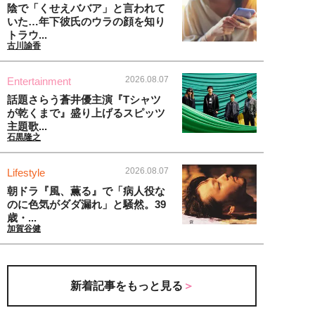
陰で「くせえババア」と言われて
いた…年下彼氏のウラの顔を知り
トラウ...
古川諭香
2026.08.07
Entertainment
話題さらう蒼井優主演『Tシャツ
が乾くまで』盛り上げるスピッツ
主題歌...
石黒隆之
2026.08.07
Lifestyle
朝ドラ『風、薫る』で「病人役な
のに色気がダダ漏れ」と騒然。39
歳・...
加賀谷健
新着記事をもっと見る