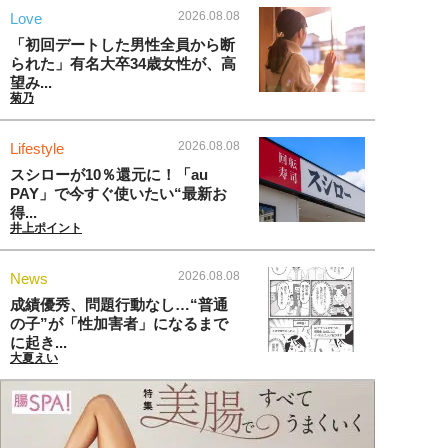
2026.08.08
Love
「初回デートした男性全員から断
られた」有名大卒34歳女性が、高
望み...
菊乃
2026.08.08
Lifestyle
スシローが10％還元に！「au
PAY」で今すぐ使いたい“最新お
得...
井上ポイント
2026.08.08
News
成績優秀、問題行動なし…“普通
の子”が「性加害者」になるまで
に起き...
大夏えい