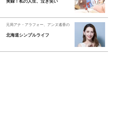
実録！私の人生、泣き笑い
元局アナ・アラフォー、アンヌ遙香の
北海道シンプルライフ
元キー局アナウンサー・大木優紀の
旅の恥はかき捨てて
スタイリスト角 佑宇子のファッション図
解
失敗しない日常オシャレ
元『渡鬼』子役・宇野なおみの