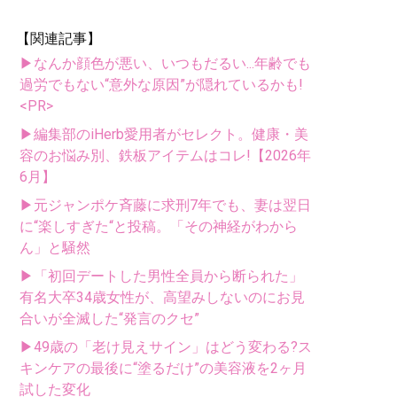
【関連記事】
▶なんか顔色が悪い、いつもだるい...年齢でも
過労でもない“意外な原因”が隠れているかも!
<PR>
▶編集部のiHerb愛用者がセレクト。健康・美
容のお悩み別、鉄板アイテムはコレ!【2026年
6月】
▶元ジャンポケ斉藤に求刑7年でも、妻は翌日
に“楽しすぎた“と投稿。「その神経がわから
ん」と騒然
▶「初回デートした男性全員から断られた」
有名大卒34歳女性が、高望みしないのにお見
合いが全滅した“発言のクセ”
▶49歳の「老け見えサイン」はどう変わる?ス
キンケアの最後に“塗るだけ”の美容液を2ヶ月
試した変化