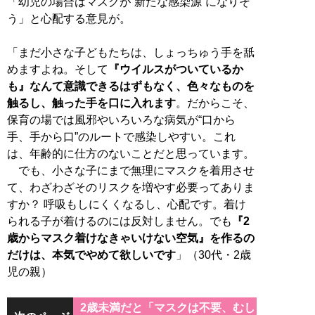
「幼児の場合はマスクが“新たな感染源”になりそ
う」と心配する意見が。
「まだ小さな子どもたちは、しょっちゅう手を舐
めますよね。そして
『ウイルスがついているか
も』なんて意識できるはずもなく、色々なものを
触るし、触った手を口に入れます
。だからこそ、
保育の場では風邪やいろいろな病気が“口から
手、手から口”のルートで感染しやすい。これ
は、年齢的に仕方のないことだと思っています。
でも、小さな子にまで無理にマスクを着用させ
て、わざわざそのリスクを増やす必要ってありま
すか？ 呼吸もしにくくなるし、心配です。着け
られる子が着けるのには反対しません。でも
『2
歳からマスク着けなきゃいけない空気』を作るの
だけは、本気でやめて欲しいです
」（30代・2歳
児の親）
2歳未満だと「マスクは不要、むし