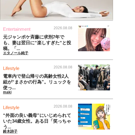
2026.08.08
Entertainment
元ジャンポケ斉藤に求刑7年で
も、妻は翌日に“楽しすぎた“と投
稿。「...
エタノール純子
2026.08.08
Lifestyle
電車内で登山帰りの高齢女性2人
組が“まさかの行為”。リュックを
使っ...
maki
2026.08.08
Lifestyle
“外面の良い義母”にいじめられて
いた34歳女性。ある日「笑っちゃ
う...
鈴木詩子