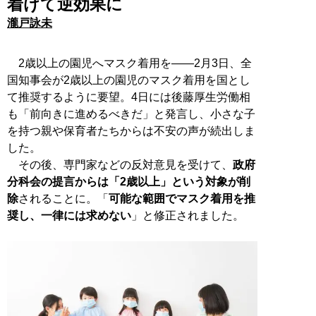
着けて逆効果に
瀧戸詠未
2歳以上の園児へマスク着用を――2月3日、全
国知事会が2歳以上の園児のマスク着用を国とし
て推奨するように要望。4日には後藤厚生労働相
も「前向きに進めるべきだ」と発言し、小さな子
を持つ親や保育者たちからは不安の声が続出しま
した。
その後、専門家などの反対意見を受けて、
政府
分科会の提言からは「2歳以上」という対象が削
除
されることに。「
可能な範囲でマスク着用を推
奨し、一律には求めない
」と修正されました。