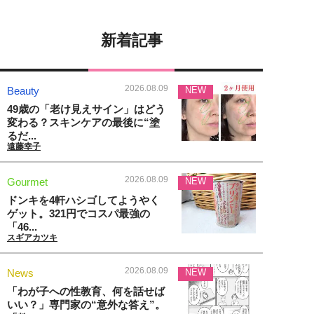
新着記事
2026.08.09
Beauty
NEW
49歳の「老け見えサイン」はどう
変わる？スキンケアの最後に“塗
るだ...
遠藤幸子
2026.08.09
Gourmet
NEW
ドンキを4軒ハシゴしてようやく
ゲット。321円でコスパ最強の
「46...
スギアカツキ
2026.08.09
News
NEW
「わが子への性教育、何を話せば
いい？」専門家の“意外な答え”。