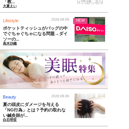
「教...
大夏えい
2026.08.09
Lifestyle
NEW
ポケットティッシュがバッグの中
でぐちゃぐちゃになる問題→ダイ
ソーの...
高木沙織
2026.08.09
Beauty
夏の頭皮にダメージを与える
「NG行為」とは？予約の取れな
い鍼灸師が...
白石明世