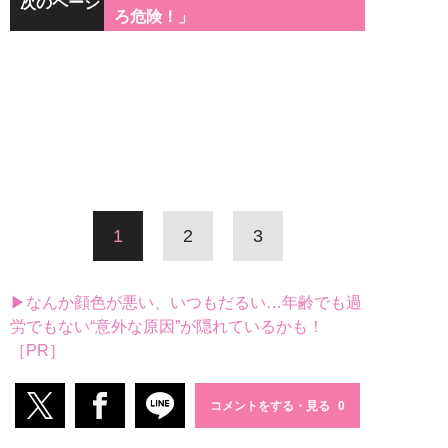
次のページ
ろ危険！」
1
2
3
▶なんか顔色が悪い、いつもだるい…年齢でも過
労でもない“意外な原因”が隠れているかも！
［PR］
コメントをする・見る