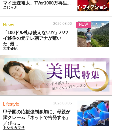
マイ玉森裕太、TVer1000万再生...
こじらぶ
2026.08.06
News
NEW
「100ドル札は使えない!?」ハワ
イ移住の元テレ朝アナが驚い
た“最...
大木優紀
2026.08.06
Lifestyle
甲子園の応援強制参加に、母親が
猛クレーム「ネットで告発する」
／びっ...
トシタカマサ