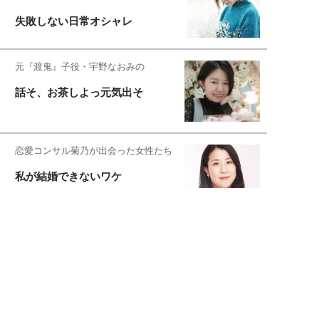
失敗しない日常オシャレ
元『渡鬼』子役・宇野なおみの
話そ、お茶しよっ元気出そ
恋愛コンサル菊乃が出会った女性たち
私が結婚できないワケ
元局アナ・アラフォー、アンヌ遙香の
北海道シンプルライフ
宇垣美里が映画への想いを綴る