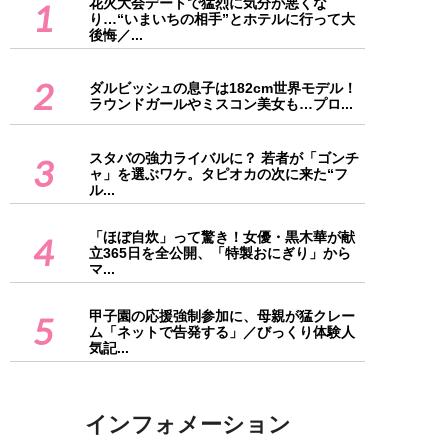
花火大会デートで猛烈に気分が悪くな
1
り…“いまいちの相手”とホテルに行って大
後悔／...
2
ダルビッシュの息子は182cm世界モデル！
ラウンドガールやミスコン美女も…プロ...
スタバの強力ライバルに？ 若者が「ゴンチ
3
ャ」を選ぶワケ。タピオカの次に来た“フ
ル...
「ほぼ自炊」って驚き！女優・黒木華が献
4
立365日を全公開、「特製おにぎり」から
マ...
甲子園の応援強制参加に、母親が猛クレー
5
ム「ネットで告発する」／びっくり体験人
気記...
インフォメーション