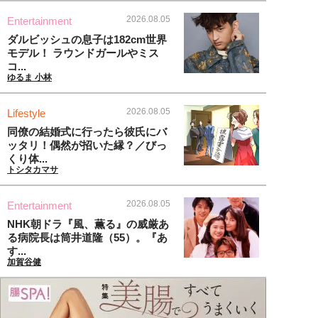
2026.08.05
Entertainment
ダルビッシュの息子は182cm世界
モデル！ ラウンドガールやミス
コ...
ゆるま 小林
2026.08.05
Lifestyle
同僚の結婚式に行ったら彼氏にバ
ッタリ！偶然が招いた縁？／びっ
くり体...
トシタカマサ
2026.08.05
Entertainment
NHK朝ドラ『風、薫る』の威厳あ
る病院長は筒井道隆（55）。『あ
す...
加賀谷健