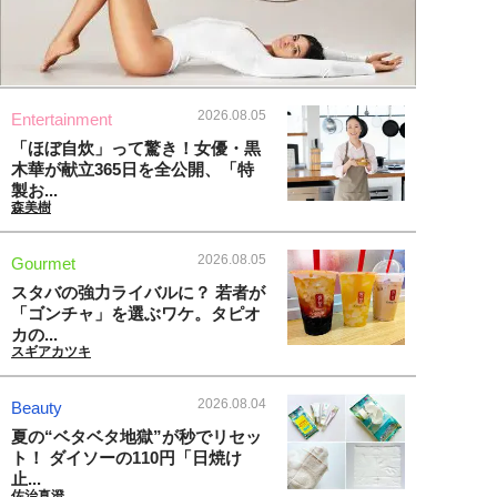
2026.08.05
Entertainment
「ほぼ自炊」って驚き！女優・黒
木華が献立365日を全公開、「特
製お...
森美樹
2026.08.05
Gourmet
スタバの強力ライバルに？ 若者が
「ゴンチャ」を選ぶワケ。タピオ
カの...
スギアカツキ
2026.08.04
Beauty
夏の“ベタベタ地獄”が秒でリセッ
ト！ ダイソーの110円「日焼け
止...
佐治真澄