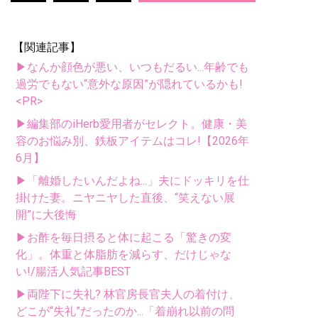
【関連記事】
▶なんか顔色が悪い、いつもだるい...年齢でも
過労でもない“意外な原因”が隠れているかも!
<PR>
▶編集部のiHerb愛用者がセレクト。健康・美
容のお悩み別、鉄板アイテムはコレ!【2026年
6月】
▶「離婚したいんだよね...」夫にドッキリを仕
掛けた妻。ニヤニヤした直後、“笑えない展
開”に大後悔
▶お酢を毎日摂ると体に起こる「驚きの変
化」。体重と体脂肪を減らす、だけじゃな
い!/腸活人気記事BEST
▶両陛下に失礼? 林官房長官夫人の着付け、
どこが“失礼”だったのか...「着崩れ以前の問