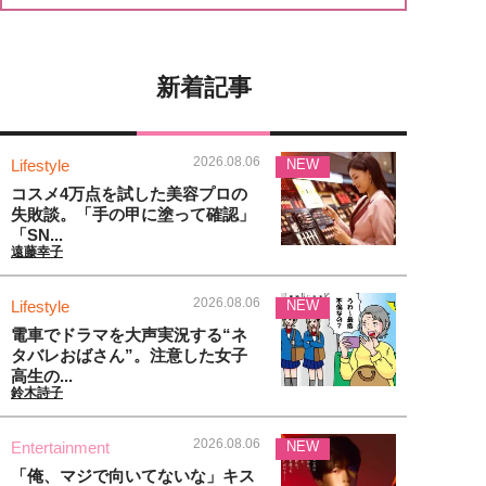
新着記事
2026.08.06
Lifestyle
NEW
コスメ4万点を試した美容プロの
失敗談。「手の甲に塗って確認」
「SN...
遠藤幸子
2026.08.06
Lifestyle
NEW
電車でドラマを大声実況する“ネ
タバレおばさん”。注意した女子
高生の...
鈴木詩子
2026.08.06
Entertainment
NEW
「俺、マジで向いてないな」キス