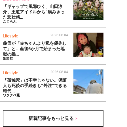
「ギャップで風邪ひく」山田涼
介、王道アイドルから“病みきっ
た悲壮感...
こじらぶ
2026.08.04
Lifestyle
義母が「赤ちゃんより私を優先し
て」と…産後6か月で始まった地
獄の義...
姫野桂
2026.08.04
Lifestyle
「孤独死」は不幸じゃない。保証
人も死後の手続きも“外注”できる
時代...
ワタナベ薫
新着記事をもっと見る