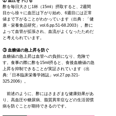
② 血圧を下げる
酢を毎日大さじ1杯（15ml）摂取すると、2週間
目から徐々に血圧は下がり始め、6週目には正常
値まで下がることがわかっています（出典：「健
康・栄養食品研究」vol.6.pp.51-68.2003）。酢に
よって血管が拡張され、血流がよくなったためだ
と考えられています。
③ 血糖値の急上昇を防ぐ
血糖値の急上昇は血管への負担になり、危険で
す。食事の際に酢を15ml摂ると、食後血糖値の急
上昇を抑制できることが実証されています（出
典:「日本臨床栄養学雑誌」vol.27.pp.321-
325.2006）。
前述のように、酢にはさまざまな健康効果があ
り、高血圧や糖尿病、脂質異常症などの生活習慣
病を防ぐことが期待できるのです。