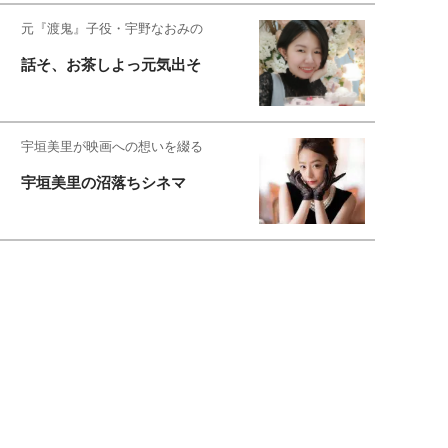
元『渡鬼』子役・宇野なおみの
話そ、お茶しよっ元気出そ
宇垣美里が映画への想いを綴る
宇垣美里の沼落ちシネマ
松本穂香が映画愛を語ります
銀幕ロンリーガール
猫バカライターがおくる
今日のにゃんこタイム