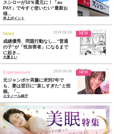
スシローが10％還元に！「au
PAY」で今すぐ使いたい“最新お
得...
井上ポイント
2026.08.08
News
NEW
成績優秀、問題行動なし…“普通
の子”が「性加害者」になるまで
に起き...
大夏えい
2026.08.08
Entertainment
NEW
元ジャンポケ斉藤に求刑7年で
も、妻は翌日に“楽しすぎた“と投
稿。「...
エタノール純子