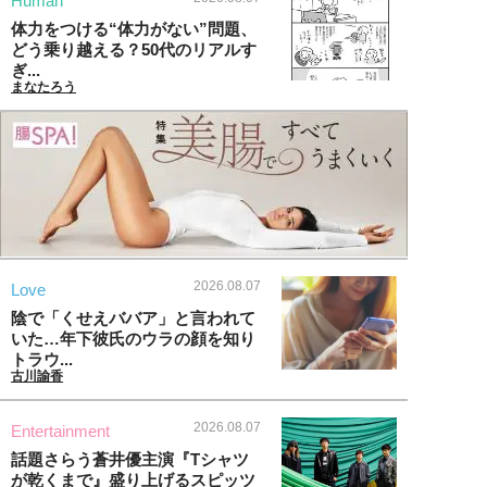
Human
体力をつける“体力がない”問題、
どう乗り越える？50代のリアルす
ぎ...
まなたろう
2026.08.07
Love
陰で「くせえババア」と言われて
いた…年下彼氏のウラの顔を知り
トラウ...
古川諭香
2026.08.07
Entertainment
話題さらう蒼井優主演『Tシャツ
が乾くまで』盛り上げるスピッツ