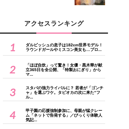
アクセスランキング
1
ダルビッシュの息子は182cm世界モデル！
ラウンドガールやミスコン美女も…プロ...
「ほぼ自炊」って驚き！女優・黒木華が献
2
立365日を全公開、「特製おにぎり」から
マ...
スタバの強力ライバルに？ 若者が「ゴンチ
3
ャ」を選ぶワケ。タピオカの次に来た“フ
ル...
甲子園の応援強制参加に、母親が猛クレー
4
ム「ネットで告発する」／びっくり体験人
気記...