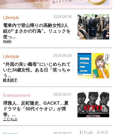
2026.08.08
Lifestyle
電車内で登山帰りの高齢女性2人
組が“まさかの行為”。リュックを
使っ...
maki
2026.08.08
Lifestyle
“外面の良い義母”にいじめられて
いた34歳女性。ある日「笑っちゃ
う...
鈴木詩子
2026.08.07
Entertainment
堺雅人、反町隆史、GACKT…夏
ドラマを「50代イケオジ」が席
巻。...
こじらぶ
2026.08.07