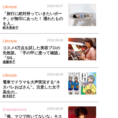
2026.08.07
Lifestyle
「旅行に絶対持っていきたいポー
チ」が無印にあった！ 濡れたもの
を入...
鈴木美奈子
2026.08.06
Lifestyle
コスメ4万点を試した美容プロの
失敗談。「手の甲に塗って確認」
「SN...
遠藤幸子
2026.08.06
Lifestyle
電車でドラマを大声実況する“ネ
タバレおばさん”。注意した女子
高生の...
鈴木詩子
2026.08.06
Entertainment
「俺、マジで向いてないな」キス