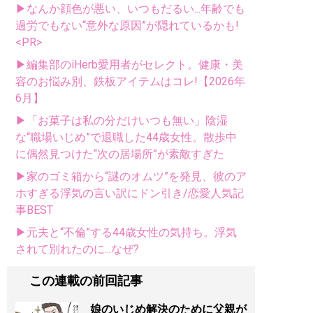
▶なんか顔色が悪い、いつもだるい...年齢でも
過労でもない“意外な原因”が隠れているかも!
<PR>
▶編集部のiHerb愛用者がセレクト。健康・美
容のお悩み別、鉄板アイテムはコレ!【2026年
6月】
▶「お菓子は私の分だけいつも無い」陰湿
な“職場いじめ”で退職した44歳女性。散歩中
に偶然見つけた“次の居場所”が素敵すぎた
▶家のゴミ箱から“謎のオムツ”を発見、彼のア
ホすぎる浮気の言い訳にドン引き/恋愛人気記
事BEST
▶元夫と“不倫”する44歳女性の気持ち。浮気
されて別れたのに...なぜ?
この連載の前回記事
娘のいじめ解決のために父親が