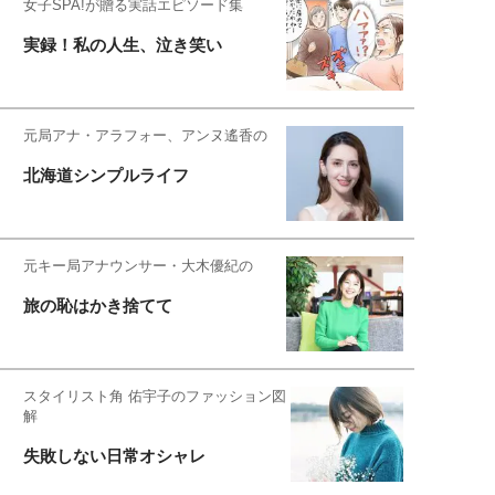
女子SPA!が贈る実話エピソード集
実録！私の人生、泣き笑い
元局アナ・アラフォー、アンヌ遙香の
北海道シンプルライフ
元キー局アナウンサー・大木優紀の
旅の恥はかき捨てて
スタイリスト角 佑宇子のファッション図
解
失敗しない日常オシャレ