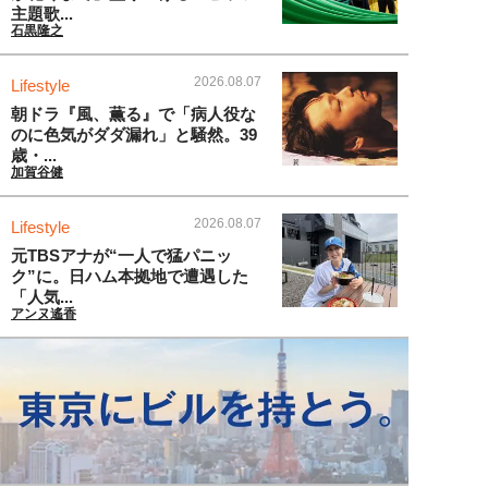
主題歌...
石黒隆之
2026.08.07
Lifestyle
朝ドラ『風、薫る』で「病人役な
のに色気がダダ漏れ」と騒然。39
歳・...
加賀谷健
2026.08.07
Lifestyle
元TBSアナが“一人で猛パニッ
ク”に。日ハム本拠地で遭遇した
「人気...
アンヌ遙香