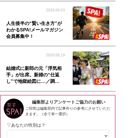
2026.06.03
人生後半の“賢い生き方”が
わかるSPA!メールマガジン
会員募集中！
2026.06.19
結婚式に新郎の元「浮気相
手」が出席。新婦の“仕返
し”で地獄絵図に…／調…