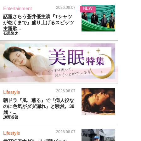
2026.08.07
Entertainment
NEW
話題さらう蒼井優主演『Tシャツ
が乾くまで』盛り上げるスピッツ
主題歌...
石黒隆之
2026.08.07
Lifestyle
朝ドラ『風、薫る』で「病人役な
のに色気がダダ漏れ」と騒然。39
歳・...
加賀谷健
2026.08.07
Lifestyle