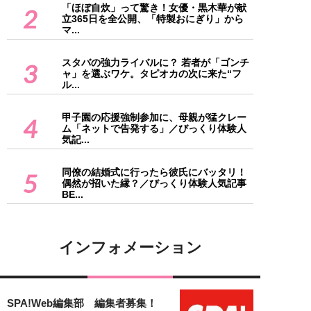
「ほぼ自炊」って驚き！女優・黒木華が献
2
立365日を全公開、「特製おにぎり」から
マ...
スタバの強力ライバルに？ 若者が「ゴンチ
3
ャ」を選ぶワケ。タピオカの次に来た“フ
ル...
甲子園の応援強制参加に、母親が猛クレー
4
ム「ネットで告発する」／びっくり体験人
気記...
同僚の結婚式に行ったら彼氏にバッタリ！
5
偶然が招いた縁？／びっくり体験人気記事
BE...
インフォメーション
SPA!Web編集部 編集者募集！