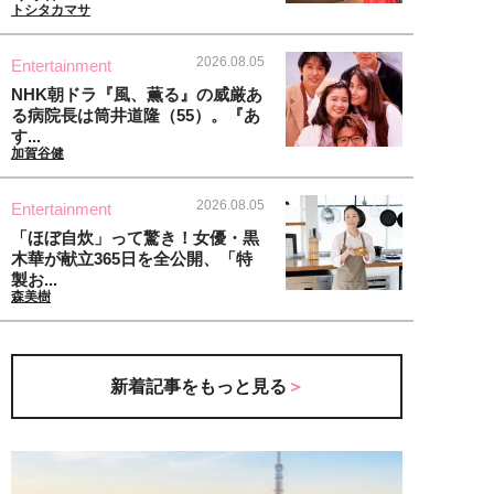
トシタカマサ
2026.08.05
Entertainment
NHK朝ドラ『風、薫る』の威厳あ
る病院長は筒井道隆（55）。『あ
す...
加賀谷健
2026.08.05
Entertainment
「ほぼ自炊」って驚き！女優・黒
木華が献立365日を全公開、「特
製お...
森美樹
新着記事をもっと見る