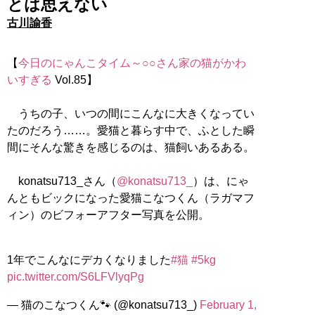
とは思えない
古川諭香
【
今日のにゃんこタイム～○○さん家の猫がかわ
いすぎる
Vol.85】
うちの子、いつの間にこんなに大きくなってい
たのだろう……。愛猫と暮らす中で、ふとした瞬
間にそんな驚きを感じるのは、猫飼いあるある。
konatsu713_さん（
@konatsu713_
）は、にゃ
んともビックになった愛猫こなつくん（ラガマフ
ィン）のビフォーアフター写真を公開。
1年でこんなにデカくなりました
#猫
#5kg
pic.twitter.com/S6LFVlyqPg
— 猫のこなつくん🐾 (@konatsu713_)
February 1,