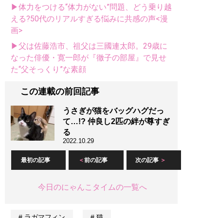
▶体力をつける“体力がない”問題、どう乗り越
える?50代のリアルすぎる悩みに共感の声<漫
画>
▶父は佐藤浩市、祖父は三國連太郎。29歳に
なった俳優・寛一郎が『徹子の部屋』で見せ
た“父そっくり”な素顔
この連載の前回記事
うさぎが猫をバッグハグだっ
て…!? 仲良し2匹の絆が尊すぎ
る
2022.10.29
最初の記事
前の記事
次の記事
今日のにゃんこタイムの一覧へ
ラガマフィン
猫