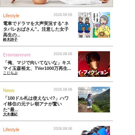
2026.08.06
Lifestyle
電車でドラマを大声実況する“ネ
タバレおばさん”。注意した女子
高生の...
鈴木詩子
2026.08.06
Entertainment
「俺、マジで向いてないな」キス
マイ玉森裕太、TVer1000万再生...
こじらぶ
2026.08.06
News
「100ドル札は使えない!?」ハワ
イ移住の元テレ朝アナが驚い
た“最...
大木優紀
2026.08.06
Lifestyle