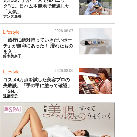
元TBSアナが“一人で猛パニッ
ク”に。日ハム本拠地で遭遇した
「人気...
アンヌ遙香
2026.08.07
Lifestyle
「旅行に絶対持っていきたいポー
チ」が無印にあった！ 濡れたもの
を入...
鈴木美奈子
2026.08.06
Lifestyle
コスメ4万点を試した美容プロの
失敗談。「手の甲に塗って確認」
「SN...
遠藤幸子