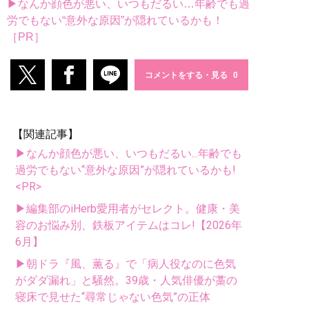
▶なんか顔色が悪い、いつもだるい…年齢でも過
労でもない“意外な原因”が隠れているかも！
［PR］
コメントをする・見る
【関連記事】
▶なんか顔色が悪い、いつもだるい...年齢でも
過労でもない“意外な原因”が隠れているかも!
<PR>
▶編集部のiHerb愛用者がセレクト。健康・美
容のお悩み別、鉄板アイテムはコレ!【2026年
6月】
▶朝ドラ『風、薫る』で「病人役なのに色気
がダダ漏れ」と騒然。39歳・人気俳優が藁の
寝床で見せた“尋常じゃない色気”の正体