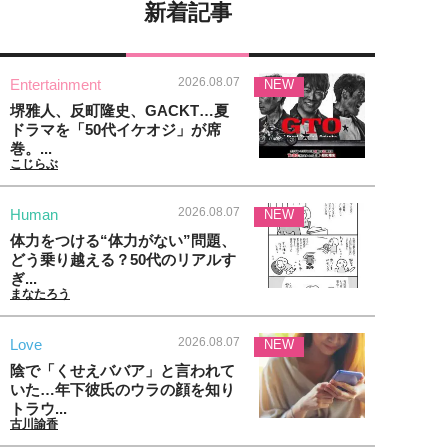
新着記事
2026.08.07
Entertainment
NEW
堺雅人、反町隆史、GACKT…夏
ドラマを「50代イケオジ」が席
巻。...
こじらぶ
2026.08.07
Human
NEW
体力をつける“体力がない”問題、
どう乗り越える？50代のリアルす
ぎ...
まなたろう
2026.08.07
Love
NEW
陰で「くせえババア」と言われて
いた…年下彼氏のウラの顔を知り
トラウ...
古川諭香