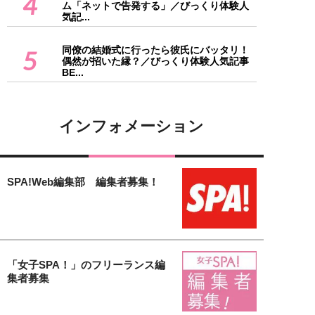
4
ム「ネットで告発する」／びっくり体験人
気記...
同僚の結婚式に行ったら彼氏にバッタリ！
5
偶然が招いた縁？／びっくり体験人気記事
BE...
インフォメーション
SPA!Web編集部 編集者募集！
「女子SPA！」のフリーランス編
集者募集