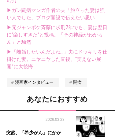
6月】
▶ガン闘病マンガ作者の夫「旅立った妻は強
い人でした」ブログ開設で伝えたい思い
▶元ジャンポケ斉藤に求刑7年でも、妻は翌日
に“楽しすぎた“と投稿。「その神経がわから
ん」と騒然
▶「離婚したいんだよね...」夫にドッキリを仕
掛けた妻。ニヤニヤした直後、“笑えない展
開”に大後悔
漫画家インタビュー
闘病
あなたにおすすめ
2026.03.23
突然、「希少がん」にかか