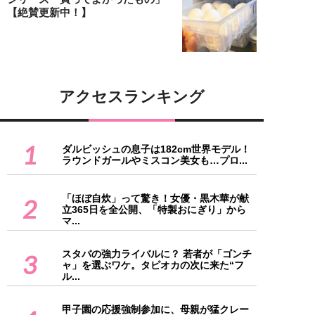
【絶賛更新中！】
アクセスランキング
1
ダルビッシュの息子は182cm世界モデル！
ラウンドガールやミスコン美女も…プロ...
「ほぼ自炊」って驚き！女優・黒木華が献
2
立365日を全公開、「特製おにぎり」から
マ...
スタバの強力ライバルに？ 若者が「ゴンチ
3
ャ」を選ぶワケ。タピオカの次に来た“フ
ル...
甲子園の応援強制参加に、母親が猛クレー