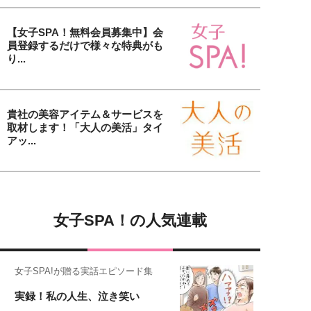
【女子SPA！無料会員募集中】会
員登録するだけで様々な特典がも
り...
貴社の美容アイテム＆サービスを
取材します！「大人の美活」タイ
アッ...
女子SPA！の人気連載
女子SPA!が贈る実話エピソード集
実録！私の人生、泣き笑い