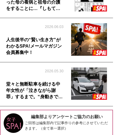
った母の看病と祖母の介護
をすることに…『しもて…
2026.06.03
人生後半の“賢い生き方”が
わかるSPA!メールマガジン
会員募集中！
2026.05.30
堂々と無断駐車を続ける中
年女性が「泣きながら謝
罪」するまで。“身動きで…