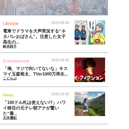
2026.08.06
Lifestyle
電車でドラマを大声実況する“ネ
タバレおばさん”。注意した女子
高生の...
鈴木詩子
2026.08.06
Entertainment
「俺、マジで向いてないな」キス
マイ玉森裕太、TVer1000万再生...
こじらぶ
2026.08.06
News
「100ドル札は使えない!?」ハワ
イ移住の元テレ朝アナが驚い
た“最...
大木優紀