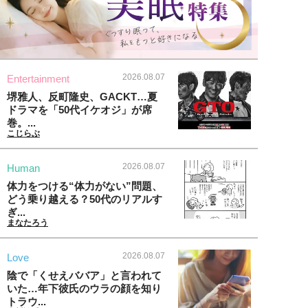
2026.08.07
Entertainment
堺雅人、反町隆史、GACKT…夏
ドラマを「50代イケオジ」が席
巻。...
こじらぶ
2026.08.07
Human
体力をつける“体力がない”問題、
どう乗り越える？50代のリアルす
ぎ...
まなたろう
2026.08.07
Love
陰で「くせえババア」と言われて
いた…年下彼氏のウラの顔を知り
トラウ...