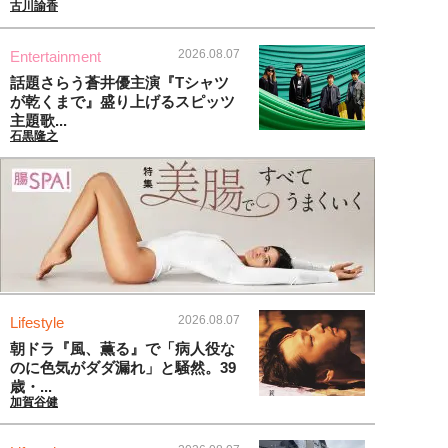
古川諭香
2026.08.07
Entertainment
話題さらう蒼井優主演『Tシャツ
が乾くまで』盛り上げるスピッツ
主題歌...
石黒隆之
2026.08.07
Lifestyle
朝ドラ『風、薫る』で「病人役な
のに色気がダダ漏れ」と騒然。39
歳・...
加賀谷健