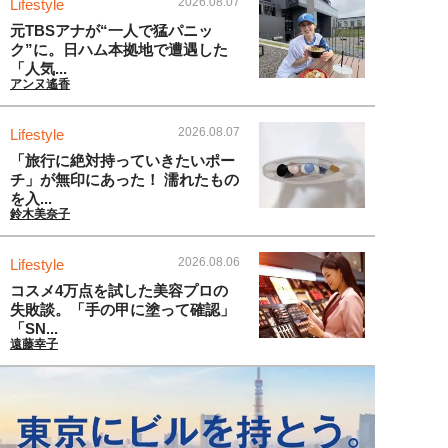
2026.08.07
Lifestyle
元TBSアナが“一人で猛パニッ
ク”に。日ハム本拠地で遭遇した
「人気...
アンヌ遙香
2026.08.07
Lifestyle
「旅行に絶対持っていきたいポー
チ」が無印にあった！ 濡れたもの
を入...
鈴木美奈子
2026.08.06
Lifestyle
コスメ4万点を試した美容プロの
失敗談。「手の甲に塗って確認」
「SN...
遠藤幸子