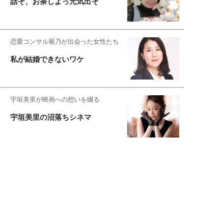
話そ、お茶しよっ元気出そ
恋愛コンサル菊乃が出会った女性たち
私が結婚できないワケ
宇垣美里が映画への想いを綴る
宇垣美里の沼落ちシネマ
松本穂香が映画愛を語ります
銀幕ロンリーガール
猫バカライターがおくる