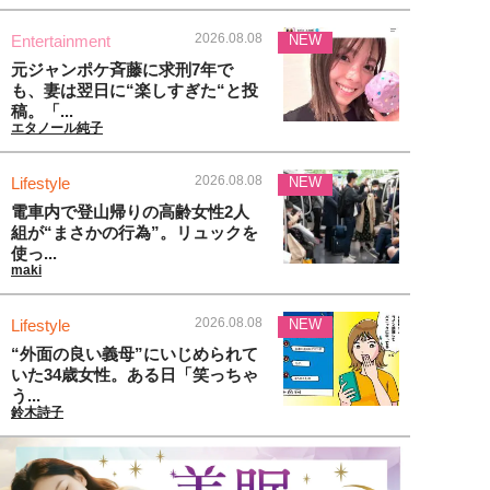
2026.08.08
Entertainment
NEW
元ジャンポケ斉藤に求刑7年で
も、妻は翌日に“楽しすぎた“と投
稿。「...
エタノール純子
2026.08.08
Lifestyle
NEW
電車内で登山帰りの高齢女性2人
組が“まさかの行為”。リュックを
使っ...
maki
2026.08.08
Lifestyle
NEW
“外面の良い義母”にいじめられて
いた34歳女性。ある日「笑っちゃ
う...
鈴木詩子