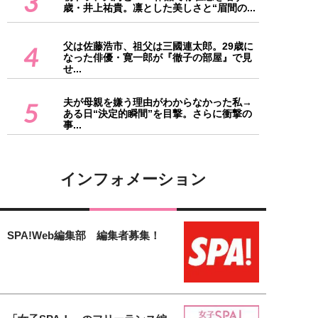
3
歳・井上祐貴。凛とした美しさと“眉間の...
父は佐藤浩市、祖父は三國連太郎。29歳に
4
なった俳優・寛一郎が『徹子の部屋』で見
せ...
夫が母親を嫌う理由がわからなかった私→
5
ある日“決定的瞬間”を目撃。さらに衝撃の
事...
インフォメーション
SPA!Web編集部 編集者募集！