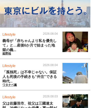
2026.08.04
Lifestyle
義母が「赤ちゃんより私を優先し
て」と…産後6か月で始まった地
獄の義...
姫野桂
2026.08.04
Lifestyle
「孤独死」は不幸じゃない。保証
人も死後の手続きも“外注”できる
時代...
ワタナベ薫
2026.08.03
Lifestyle
父は佐藤浩市、祖父は三國連太
郎。29歳になった俳優・寛一郎が