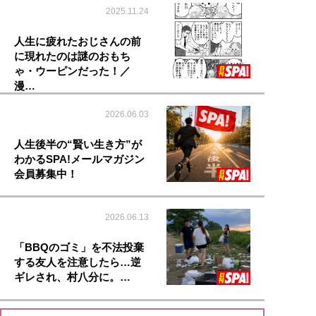
2025.11.24
人生に疲れたおじさんの前
に現れたのは謎のおもち
ゃ・ウーピンだった！／
漫…
2026.06.03
人生後半の“賢い生き方”が
わかるSPA!メールマガジン
会員募集中！
2026.06.13
「BBQのゴミ」を不法投棄
する友人を注意したら…逆
ギレされ、村八分に。…