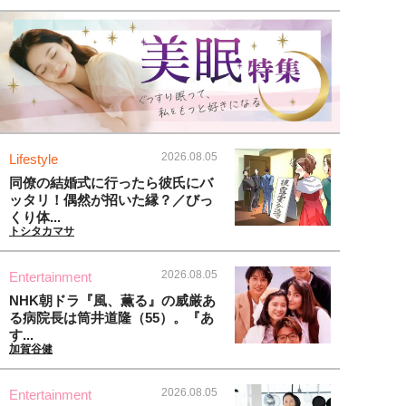
2026.08.05
Lifestyle
同僚の結婚式に行ったら彼氏にバ
ッタリ！偶然が招いた縁？／びっ
くり体...
トシタカマサ
2026.08.05
Entertainment
NHK朝ドラ『風、薫る』の威厳あ
る病院長は筒井道隆（55）。『あ
す...
加賀谷健
2026.08.05
Entertainment