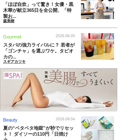
「ほぼ自炊」って驚き！女優・黒
木華が献立365日を全公開、「特
製お...
森美樹
2026.08.05
Gourmet
スタバの強力ライバルに？ 若者が
「ゴンチャ」を選ぶワケ。タピオ
カの...
スギアカツキ
2026.08.04
Beauty
夏の“ベタベタ地獄”が秒でリセッ
ト！ ダイソーの110円「日焼け
止...