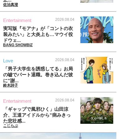
佐治真澄
2026.08.04
Entertainment
実写版『モアナ』が「コントの衣
装みたい」と大炎上も…マウイ役
ドウェ...
BANG SHOWBIZ
2026.08.04
Love
「男子大学生を誘惑してる」お局
の嘘でパート退職。巻き込んだ彼
に“謝...
鈴木詩子
2026.08.04
Entertainment
「ギャップで風邪ひく」山田涼
介、王道アイドルから“病みきっ
た悲壮感...
こじらぶ