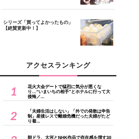
シリーズ「買ってよかったもの」
【絶賛更新中！】
アクセスランキング
花火大会デートで猛烈に気分が悪くな
1
り…“いまいちの相手”とホテルに行って大
後悔／...
「夫婦生活はしない」「外での発散は申告
2
制」産後レスで離婚危機だった夫婦がたど
り着...
朝ドラ、大河とNHK作品で存在感を増す30