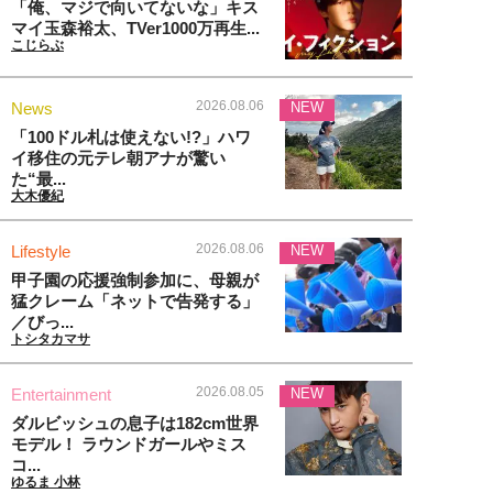
「俺、マジで向いてないな」キス
マイ玉森裕太、TVer1000万再生...
こじらぶ
2026.08.06
News
NEW
「100ドル札は使えない!?」ハワ
イ移住の元テレ朝アナが驚い
た“最...
大木優紀
2026.08.06
Lifestyle
NEW
甲子園の応援強制参加に、母親が
猛クレーム「ネットで告発する」
／びっ...
トシタカマサ
2026.08.05
Entertainment
NEW
ダルビッシュの息子は182cm世界
モデル！ ラウンドガールやミス
コ...
ゆるま 小林