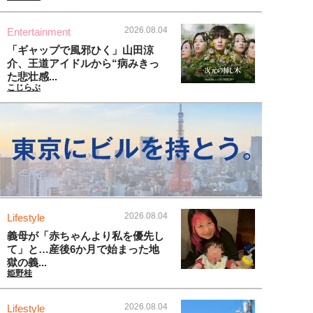
2026.08.04
Entertainment
「ギャップで風邪ひく」山田涼
介、王道アイドルから“病みきっ
た悲壮感...
こじらぶ
2026.08.04
Lifestyle
義母が「赤ちゃんより私を優先し
て」と…産後6か月で始まった地
獄の義...
姫野桂
2026.08.04
Lifestyle