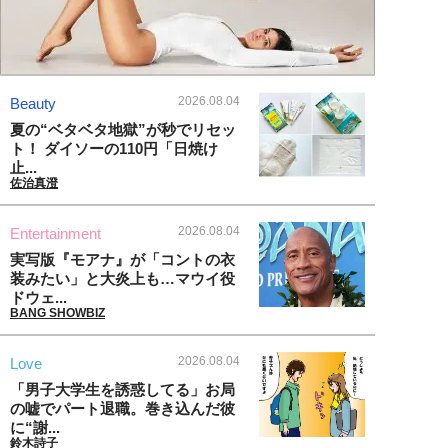
2026.08.04
Beauty
夏の“ベタベタ地獄”が秒でリセッ
ト！ ダイソーの110円「日焼け
止...
佐治真澄
2026.08.04
Entertainment
実写版『モアナ』が「コントの衣
装みたい」と大炎上も…マウイ役
ドウェ...
BANG SHOWBIZ
2026.08.04
Love
「男子大学生を誘惑してる」お局
の嘘でパート退職。巻き込んだ彼
に“謝...
鈴木詩子