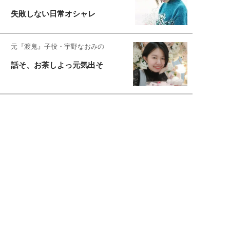
失敗しない日常オシャレ
元『渡鬼』子役・宇野なおみの
話そ、お茶しよっ元気出そ
恋愛コンサル菊乃が出会った女性たち
私が結婚できないワケ
元局アナ・アラフォー、アンヌ遙香の
北海道シンプルライフ
宇垣美里が映画への想いを綴る