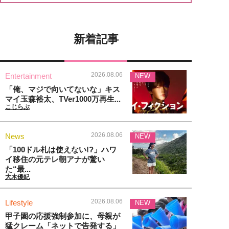
新着記事
2026.08.06
Entertainment
NEW
「俺、マジで向いてないな」キス
マイ玉森裕太、TVer1000万再生...
こじらぶ
2026.08.06
News
NEW
「100ドル札は使えない!?」ハワ
イ移住の元テレ朝アナが驚い
た“最...
大木優紀
2026.08.06
Lifestyle
NEW
甲子園の応援強制参加に、母親が
猛クレーム「ネットで告発する」