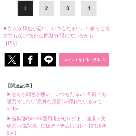
1
2
3
4
▶なんか顔色が悪い、いつもだるい…年齢でも過
労でもない“意外な原因”が隠れているかも！
［PR］
コメントをする・見る
【関連記事】
▶なんか顔色が悪い、いつもだるい...年齢でも
過労でもない“意外な原因”が隠れているかも!
<PR>
▶編集部のiHerb愛用者がセレクト。健康・美
容のお悩み別、鉄板アイテムはコレ!【2026年
6月】