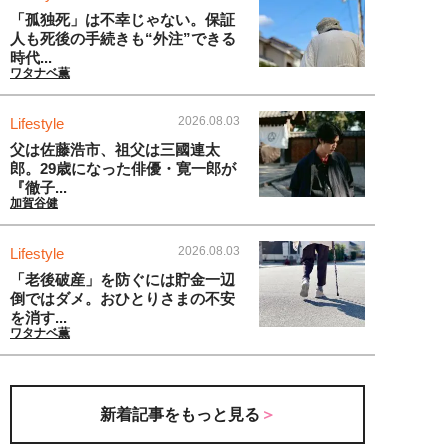
「孤独死」は不幸じゃない。保証
人も死後の手続きも“外注”できる
時代...
ワタナベ薫
2026.08.03
Lifestyle
父は佐藤浩市、祖父は三國連太
郎。29歳になった俳優・寛一郎が
『徹子...
加賀谷健
2026.08.03
Lifestyle
「老後破産」を防ぐには貯金一辺
倒ではダメ。おひとりさまの不安
を消す...
ワタナベ薫
新着記事をもっと見る