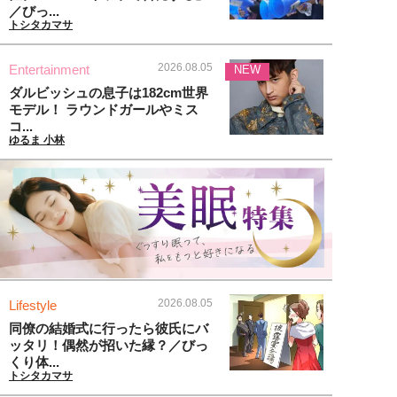
／びっ...
トシタカマサ
2026.08.05
Entertainment
NEW
ダルビッシュの息子は182cm世界
モデル！ ラウンドガールやミス
コ...
ゆるま 小林
2026.08.05
Lifestyle
同僚の結婚式に行ったら彼氏にバ
ッタリ！偶然が招いた縁？／びっ
くり体...
トシタカマサ