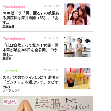
2026.08.05
Entertainment
NHK朝ドラ『風、薫る』の威厳あ
る病院長は筒井道隆（55）。『あ
す...
加賀谷健
2026.08.05
Entertainment
「ほぼ自炊」って驚き！女優・黒
木華が献立365日を全公開、「特
製お...
森美樹
2026.08.05
Gourmet
スタバの強力ライバルに？ 若者が
「ゴンチャ」を選ぶワケ。タピオ
カの...
スギアカツキ