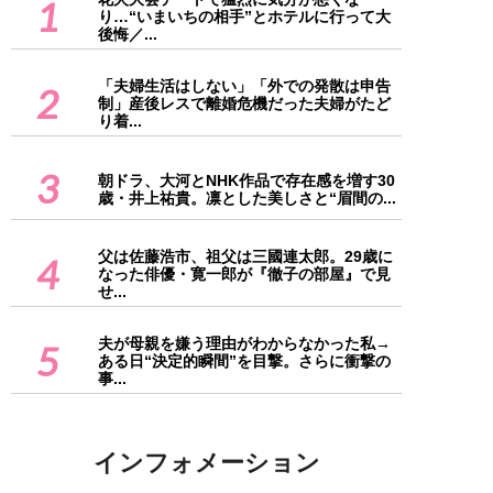
1
り…“いまいちの相手”とホテルに行って大
後悔／...
「夫婦生活はしない」「外での発散は申告
2
制」産後レスで離婚危機だった夫婦がたど
り着...
3
朝ドラ、大河とNHK作品で存在感を増す30
歳・井上祐貴。凛とした美しさと“眉間の...
父は佐藤浩市、祖父は三國連太郎。29歳に
4
なった俳優・寛一郎が『徹子の部屋』で見
せ...
夫が母親を嫌う理由がわからなかった私→
5
ある日“決定的瞬間”を目撃。さらに衝撃の
事...
インフォメーション