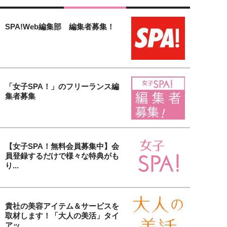
SPA!Web編集部 編集者募集！
「女子SPA！」のフリーランス編
集者募集
【女子SPA！無料会員募集中】会
員登録するだけで様々な特典がも
り...
貴社の美容アイテム＆サービスを
取材します！「大人の美活」タイ
アッ...