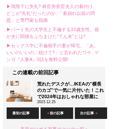
▶両陛下に失礼? 林官房長官夫人の着付け、
どこが“失礼”だったのか...「着崩れ以前の問
題」と専門家も指摘
▶パート先の大学生と不倫する33歳女性。彼
が夫に関係をぶちまけた“てん末”とは?
▶セックス中に不倫相手の妻が帰宅。「あ、
いいのいいの。続けて?」と言われたワケ...マ
ンガ『人妻A』3話を無料公開!
この連載の前回記事
荒れたデスクが…IKEAの“横長
のカゴ”で一気に片付いた！これ
で2024年はおしゃれな部屋に
2023.12.25
最初の記事
前の記事
次の記事