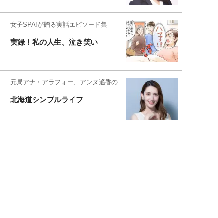
女子SPA!が贈る実話エピソード集
実録！私の人生、泣き笑い
元局アナ・アラフォー、アンヌ遙香の
北海道シンプルライフ
元キー局アナウンサー・大木優紀の
旅の恥はかき捨てて
スタイリスト角 佑宇子のファッション図
解