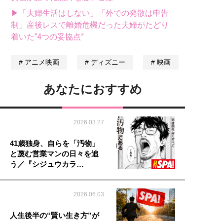
▶「夫婦生活はしない」「外での発散は申告
制」産後レスで離婚危機だった夫婦がたどり
着いた“4つの妥協点”
アニメ映画
ディズニー
映画
あなたにおすすめ
2026.03.27
41歳独身、自らを「汚物」
と蔑む営業マンの日々を追
う／『シジュウカラ…
2026.06.03
人生後半の“賢い生き方”が