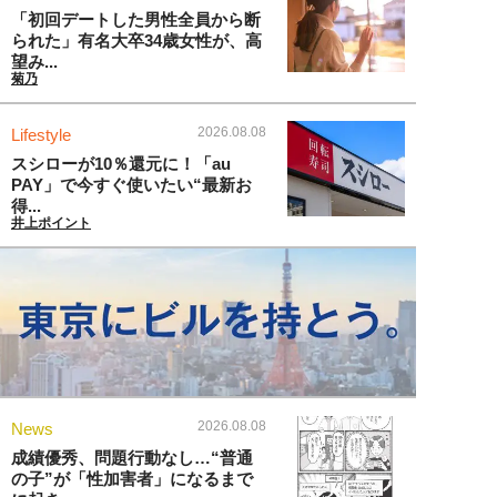
「初回デートした男性全員から断
られた」有名大卒34歳女性が、高
望み...
菊乃
2026.08.08
Lifestyle
スシローが10％還元に！「au
PAY」で今すぐ使いたい“最新お
得...
井上ポイント
2026.08.08
News
成績優秀、問題行動なし…“普通
の子”が「性加害者」になるまで