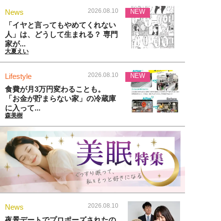
2026.08.10
News
NEW
「イヤと言ってもやめてくれない
人」は、どうして生まれる？ 専門
家が...
大夏えい
2026.08.10
Lifestyle
NEW
食費が月3万円変わることも。
「お金が貯まらない家」の冷蔵庫
に入って...
森美樹
2026.08.10
News
夜景デートでプロポーズされたの