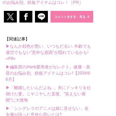
のお悩み別、鉄板アイテムはコレ！［PR］
コメントをする・見る
【関連記事】
▶なんか顔色が悪い、いつもだるい...年齢でも
過労でもない“意外な原因”が隠れているかも!
<PR>
▶編集部のiHerb愛用者がセレクト。健康・美
容のお悩み別、鉄板アイテムはコレ!【2026年
6月】
▶「離婚したいんだよね...」夫にドッキリを仕
掛けた妻。ニヤニヤした直後、“笑えない展
開”に大後悔
▶「シンデレラのアニメは娘に見せない」名
女優が語った意外な思いとは?