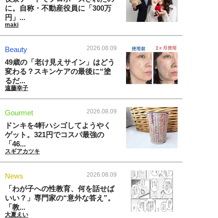
に。自称・不動産役員に「300万
円」...
maki
2026.08.09
Beauty
49歳の「老け見えサイン」はどう
変わる？スキンケアの最後に“塗
るだ...
遠藤幸子
2026.08.09
Gourmet
ドンキを4軒ハシゴしてようやく
ゲット。321円でコスパ最強の
「46...
スギアカツキ
2026.08.09
News
「わが子への性教育、何を話せば
いい？」専門家の“意外な答え”。
「教...
大夏えい