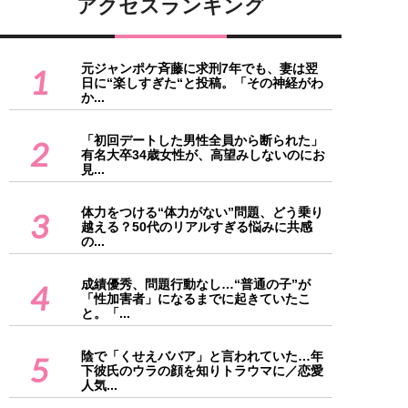
アクセスランキング
元ジャンポケ斉藤に求刑7年でも、妻は翌
1
日に“楽しすぎた“と投稿。「その神経がわ
か...
「初回デートした男性全員から断られた」
2
有名大卒34歳女性が、高望みしないのにお
見...
体力をつける“体力がない”問題、どう乗り
3
越える？50代のリアルすぎる悩みに共感
の...
成績優秀、問題行動なし…“普通の子”が
4
「性加害者」になるまでに起きていたこ
と。「...
陰で「くせえババア」と言われていた…年
5
下彼氏のウラの顔を知りトラウマに／恋愛
人気...