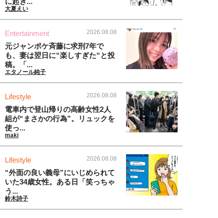
に起き...
大夏えい
2026.08.08
Entertainment
元ジャンポケ斉藤に求刑7年で
も、妻は翌日に“楽しすぎた“と投
稿。「...
エタノール純子
2026.08.08
Lifestyle
電車内で登山帰りの高齢女性2人
組が“まさかの行為”。リュックを
使っ...
maki
2026.08.08
Lifestyle
“外面の良い義母”にいじめられて
いた34歳女性。ある日「笑っちゃ
う...
鈴木詩子