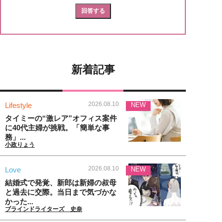
新着記事
2026.08.10
Lifestyle
NEW
タイミーの“激レア”オフィス案件
に40代主婦が挑戦。「簡単な事
務」...
小政りょう
2026.08.10
Love
NEW
結婚式で発覚、新郎は新婦の叔母
と過去に交際。当日まで気づかな
かった...
ブラインドライターズ 史奈