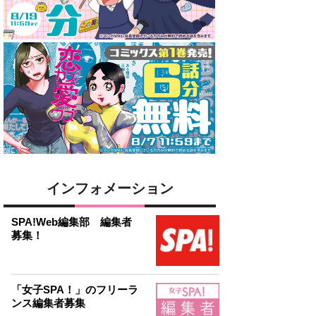
インフォメーション
SPA!Web編集部 編集者
募集！
「女子SPA！」のフリーラ
ンス編集者募集