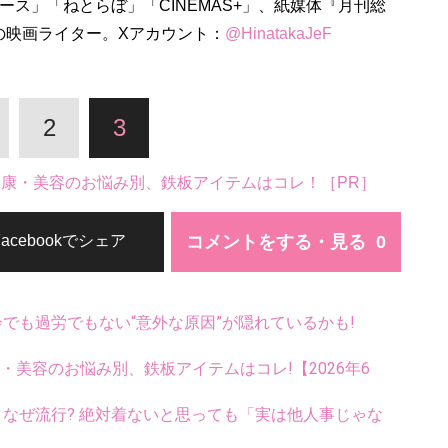
t ニュース」「ねとらぼ」「CINEMAS+」、紙媒体『月刊総
の映画ライター。Xアカウント：
@HinatakaJeF
2
3
。健康・美容のお悩み別、鉄板アイテムはコレ！［PR］
コメントをする・見る
Facebookでシェア
齢でも過労でもない“意外な原因”が隠れているかも!
康・美容のお悩み別、鉄板アイテムはコレ!【2026年6
ス、なぜ流行? 絶対着ないと思っても「実は他人事じゃな