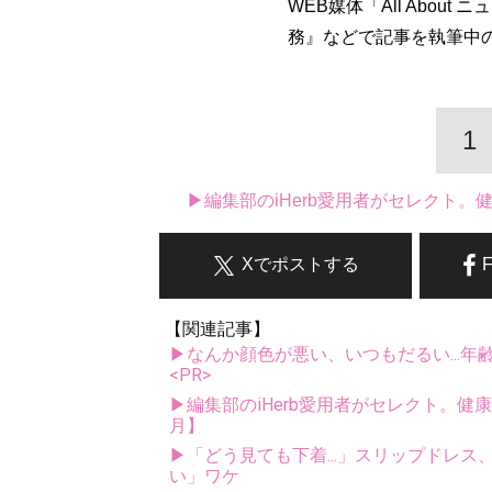
WEB媒体「All Abou
務』などで記事を執筆中
1
▶編集部のiHerb愛用者がセレクト
Xでポストする
【関連記事】
▶なんか顔色が悪い、いつもだるい...年
<PR>
▶編集部のiHerb愛用者がセレクト。健
月】
▶「どう見ても下着...」スリップドレ
い」ワケ