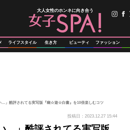
大人女性のホンネに向き合う
メ
ライフスタイル
生き方
ビューティ
ファッション
い…」酷評されてる実写版『幽☆遊☆白書』を10倍楽しむコツ
投稿日：2023.12.27 15:44
い…」酷評されてる実写版