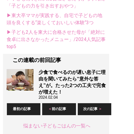
「子どもの力を引き出すおやつ」
▶東大卒ママが実践する、自宅で子どもの地
頭を良くする“楽しくておいしい体験“3つ
▶子ども2人を東大に合格させた母が「絶対に
食卓に出さなかったメニュー」/2024人気記事
top5
この連載の前回記事
少食で食べるのが遅い息子に理
由を聞いてみたら“意外な答
え”が。たった2つの工夫で完食
が増えた！
2024.02.04
最初の記事
前の記事
次の記事
悩まない子どもごはんの一覧へ