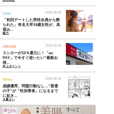
白石明世
2026.08.08
Love
「初回デートした男性全員から断
られた」有名大卒34歳女性が、高
望み...
菊乃
2026.08.08
Lifestyle
スシローが10％還元に！「au
PAY」で今すぐ使いたい“最新お
得...
井上ポイント
2026.08.08
News
成績優秀、問題行動なし…“普通
の子”が「性加害者」になるまで
に起き...
大夏えい