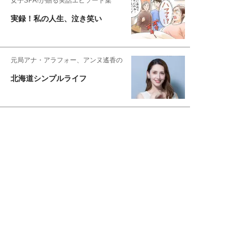
女子SPA!が贈る実話エピソード集
実録！私の人生、泣き笑い
元局アナ・アラフォー、アンヌ遙香の
北海道シンプルライフ
元キー局アナウンサー・大木優紀の
旅の恥はかき捨てて
スタイリスト角 佑宇子のファッション図
解
失敗しない日常オシャレ