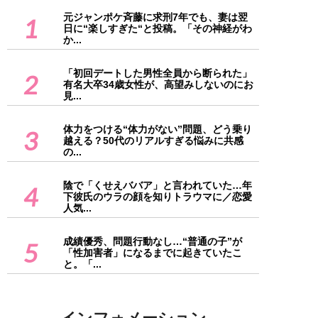
元ジャンポケ斉藤に求刑7年でも、妻は翌
1
日に“楽しすぎた“と投稿。「その神経がわ
か...
「初回デートした男性全員から断られた」
2
有名大卒34歳女性が、高望みしないのにお
見...
体力をつける“体力がない”問題、どう乗り
3
越える？50代のリアルすぎる悩みに共感
の...
陰で「くせえババア」と言われていた…年
4
下彼氏のウラの顔を知りトラウマに／恋愛
人気...
成績優秀、問題行動なし…“普通の子”が
5
「性加害者」になるまでに起きていたこ
と。「...