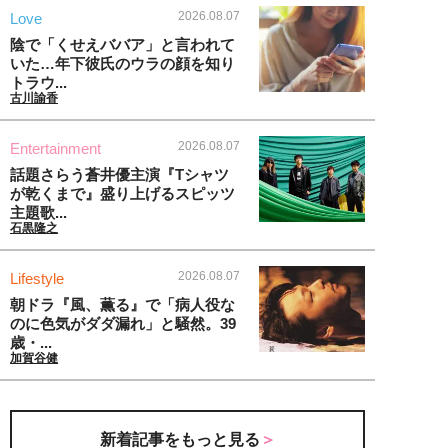
2026.08.07
Love
陰で「くせえババア」と言われて
いた…年下彼氏のウラの顔を知り
トラウ...
古川諭香
2026.08.07
Entertainment
話題さらう蒼井優主演『Tシャツ
が乾くまで』盛り上げるスピッツ
主題歌...
石黒隆之
2026.08.07
Lifestyle
朝ドラ『風、薫る』で「病人役な
のに色気がダダ漏れ」と騒然。39
歳・...
加賀谷健
新着記事をもっと見る