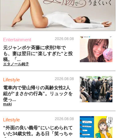
2026.08.08
Entertainment
元ジャンポケ斉藤に求刑7年で
も、妻は翌日に“楽しすぎた“と投
稿。「...
エタノール純子
2026.08.08
Lifestyle
電車内で登山帰りの高齢女性2人
組が“まさかの行為”。リュックを
使っ...
maki
2026.08.08
Lifestyle
“外面の良い義母”にいじめられて
いた34歳女性。ある日「笑っちゃ