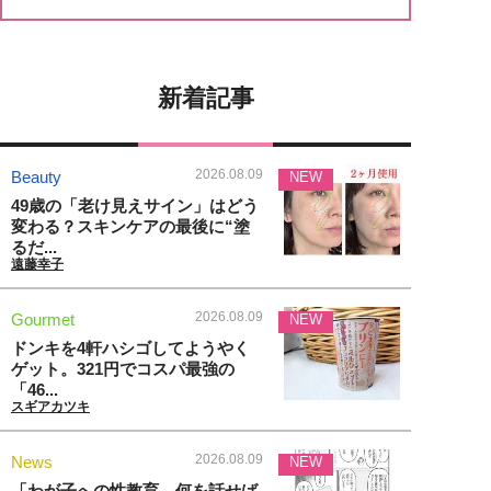
新着記事
2026.08.09
Beauty
NEW
49歳の「老け見えサイン」はどう
変わる？スキンケアの最後に“塗
るだ...
遠藤幸子
2026.08.09
Gourmet
NEW
ドンキを4軒ハシゴしてようやく
ゲット。321円でコスパ最強の
「46...
スギアカツキ
2026.08.09
News
NEW
「わが子への性教育、何を話せば