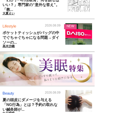
いい？」専門家の“意外な答え”。
「教...
大夏えい
2026.08.09
Lifestyle
NEW
ポケットティッシュがバッグの中
でぐちゃぐちゃになる問題→ダイ
ソーの...
高木沙織
2026.08.09
Beauty
夏の頭皮にダメージを与える
「NG行為」とは？予約の取れな
い鍼灸師が...