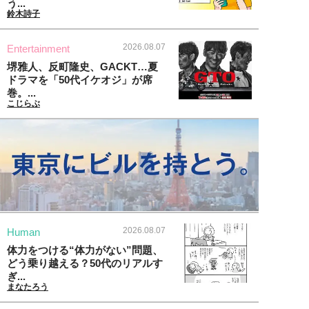
う...
鈴木詩子
2026.08.07
Entertainment
堺雅人、反町隆史、GACKT…夏
ドラマを「50代イケオジ」が席
巻。...
こじらぶ
2026.08.07
Human
体力をつける“体力がない”問題、
どう乗り越える？50代のリアルす
ぎ...
まなたろう