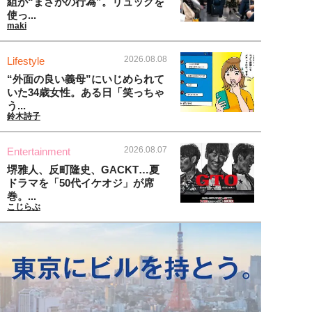
組が“まさかの行為”。リュックを
使っ...
maki
2026.08.08
Lifestyle
“外面の良い義母”にいじめられて
いた34歳女性。ある日「笑っちゃ
う...
鈴木詩子
2026.08.07
Entertainment
堺雅人、反町隆史、GACKT…夏
ドラマを「50代イケオジ」が席
巻。...
こじらぶ