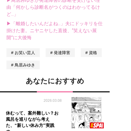
▶鳥居みゆきが発達障害の診断を受けない理
由「何かしら診断名がつくのはわかってるけ
ど...」
▶「離婚したいんだよね...」夫にドッキリを仕
掛けた妻。ニヤニヤした直後、“笑えない展
開”に大後悔
お笑い芸人
発達障害
資格
鳥居みゆき
あなたにおすすめ
2026.03.08
休むって、案外難しい？お
風呂を巡りながら考え
た、“新しい休み方”実践