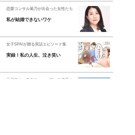
恋愛コンサル菊乃が出会った女性たち
私が結婚できないワケ
女子SPA!が贈る実話エピソード集
実録！私の人生、泣き笑い
元局アナ・アラフォー、アンヌ遙香の
北海道シンプルライフ
元キー局アナウンサー・大木優紀の
旅の恥はかき捨てて