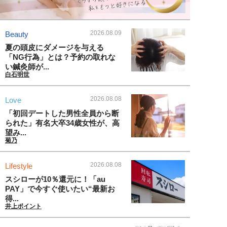
2026.08.09
Beauty
夏の頭皮にダメージを与える
「NG行為」とは？予約の取れな
い鍼灸師が...
白石明世
2026.08.08
Love
「初回デートした男性全員から断
られた」有名大卒34歳女性が、高
望み...
菊乃
2026.08.08
Lifestyle
スシローが10％還元に！「au
PAY」で今すぐ使いたい“最新お
得...
井上ポイント