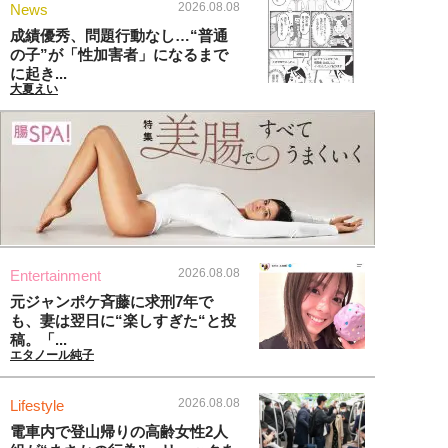
2026.08.08
News
成績優秀、問題行動なし…“普通
の子”が「性加害者」になるまで
に起き...
大夏えい
2026.08.08
Entertainment
元ジャンポケ斉藤に求刑7年で
も、妻は翌日に“楽しすぎた“と投
稿。「...
エタノール純子
2026.08.08
Lifestyle
電車内で登山帰りの高齢女性2人