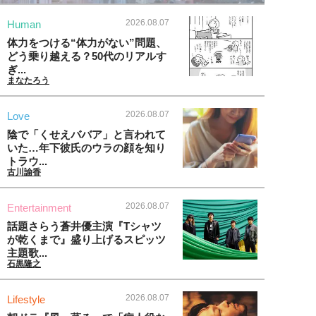
2026.08.07
Human
体力をつける“体力がない”問題、
どう乗り越える？50代のリアルす
ぎ...
まなたろう
2026.08.07
Love
陰で「くせえババア」と言われて
いた…年下彼氏のウラの顔を知り
トラウ...
古川諭香
2026.08.07
Entertainment
話題さらう蒼井優主演『Tシャツ
が乾くまで』盛り上げるスピッツ
主題歌...
石黒隆之
2026.08.07
Lifestyle