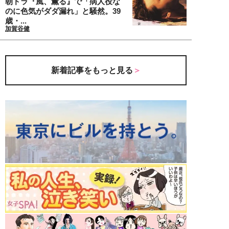
朝ドラ『風、薫る』で「病人役な
のに色気がダダ漏れ」と騒然。39
歳・...
加賀谷健
新着記事をもっと見る