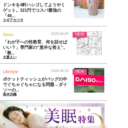
ドンキを4軒ハシゴしてようやく
ゲット。321円でコスパ最強の
「46...
スギアカツキ
2026.08.09
News
NEW
「わが子への性教育、何を話せば
いい？」専門家の“意外な答え”。
「教...
大夏えい
2026.08.09
Lifestyle
NEW
ポケットティッシュがバッグの中
でぐちゃぐちゃになる問題→ダイ
ソーの...
高木沙織