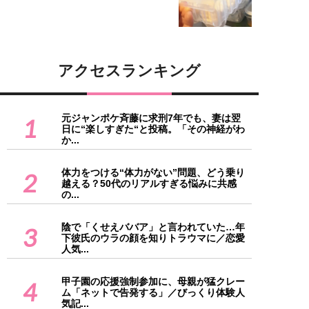
アクセスランキング
元ジャンポケ斉藤に求刑7年でも、妻は翌
1
日に“楽しすぎた“と投稿。「その神経がわ
か...
体力をつける“体力がない”問題、どう乗り
2
越える？50代のリアルすぎる悩みに共感
の...
陰で「くせえババア」と言われていた…年
3
下彼氏のウラの顔を知りトラウマに／恋愛
人気...
甲子園の応援強制参加に、母親が猛クレー
4
ム「ネットで告発する」／びっくり体験人
気記...