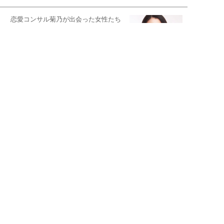
恋愛コンサル菊乃が出会った女性たち
私が結婚できないワケ
元局アナ・アラフォー、アンヌ遙香の
北海道シンプルライフ
宇垣美里が映画への想いを綴る
宇垣美里の沼落ちシネマ
松本穂香が映画愛を語ります
銀幕ロンリーガール