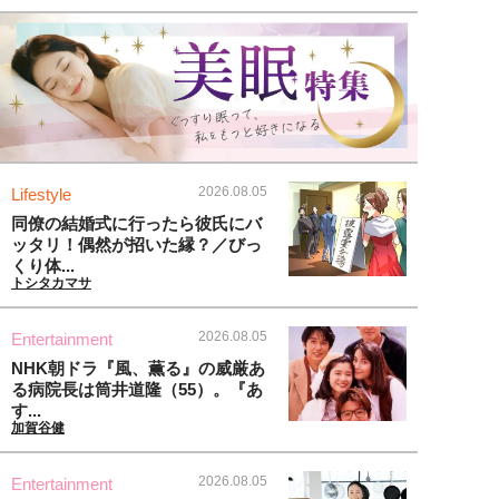
2026.08.05
Lifestyle
同僚の結婚式に行ったら彼氏にバ
ッタリ！偶然が招いた縁？／びっ
くり体...
トシタカマサ
2026.08.05
Entertainment
NHK朝ドラ『風、薫る』の威厳あ
る病院長は筒井道隆（55）。『あ
す...
加賀谷健
2026.08.05
Entertainment