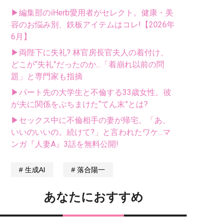
▶編集部のiHerb愛用者がセレクト。健康・美
容のお悩み別、鉄板アイテムはコレ!【2026年
6月】
▶両陛下に失礼? 林官房長官夫人の着付け、
どこが“失礼”だったのか...「着崩れ以前の問
題」と専門家も指摘
▶パート先の大学生と不倫する33歳女性。彼
が夫に関係をぶちまけた“てん末”とは?
▶セックス中に不倫相手の妻が帰宅。「あ、
いいのいいの。続けて?」と言われたワケ...マ
ンガ『人妻A』3話を無料公開!
生成AI
落合陽一
あなたにおすすめ