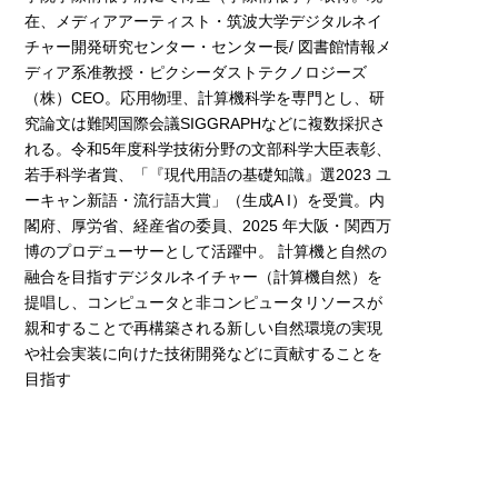
在、メディアアーティスト・筑波大学デジタルネイ
チャー開発研究センター・センター長/ 図書館情報メ
ディア系准教授・ピクシーダストテクノロジーズ
（株）CEO。応用物理、計算機科学を専門とし、研
究論文は難関国際会議SIGGRAPHなどに複数採択さ
れる。令和5年度科学技術分野の文部科学大臣表彰、
若手科学者賞、「『現代用語の基礎知識』選2023 ユ
ーキャン新語・流行語大賞」（生成A I）を受賞。内
閣府、厚労省、経産省の委員、2025 年大阪・関西万
博のプロデューサーとして活躍中。 計算機と自然の
融合を目指すデジタルネイチャー（計算機自然）を
提唱し、コンピュータと非コンピュータリソースが
親和することで再構築される新しい自然環境の実現
や社会実装に向けた技術開発などに貢献することを
目指す