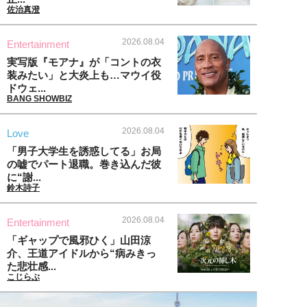
佐治真澄
2026.08.04
Entertainment
実写版『モアナ』が「コントの衣
装みたい」と大炎上も…マウイ役
ドウェ...
BANG SHOWBIZ
2026.08.04
Love
「男子大学生を誘惑してる」お局
の嘘でパート退職。巻き込んだ彼
に“謝...
鈴木詩子
2026.08.04
Entertainment
「ギャップで風邪ひく」山田涼
介、王道アイドルから“病みきっ
た悲壮感...
こじらぶ