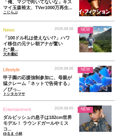
「俺、マジで向いてないな」キス
マイ玉森裕太、TVer1000万再生...
こじらぶ
2026.08.06
News
NEW
「100ドル札は使えない!?」ハワ
イ移住の元テレ朝アナが驚い
た“最...
大木優紀
2026.08.06
Lifestyle
NEW
甲子園の応援強制参加に、母親が
猛クレーム「ネットで告発する」
／びっ...
トシタカマサ
2026.08.05
Entertainment
NEW
ダルビッシュの息子は182cm世界
モデル！ ラウンドガールやミス
コ...
ゆるま 小林