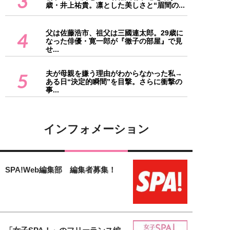
3
歳・井上祐貴。凛とした美しさと“眉間の...
父は佐藤浩市、祖父は三國連太郎。29歳に
4
なった俳優・寛一郎が『徹子の部屋』で見
せ...
夫が母親を嫌う理由がわからなかった私→
5
ある日“決定的瞬間”を目撃。さらに衝撃の
事...
インフォメーション
SPA!Web編集部 編集者募集！