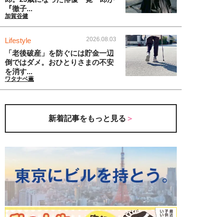
『徹子...
加賀谷健
2026.08.03
Lifestyle
「老後破産」を防ぐには貯金一辺
倒ではダメ。おひとりさまの不安
を消す...
ワタナベ薫
新着記事をもっと見る