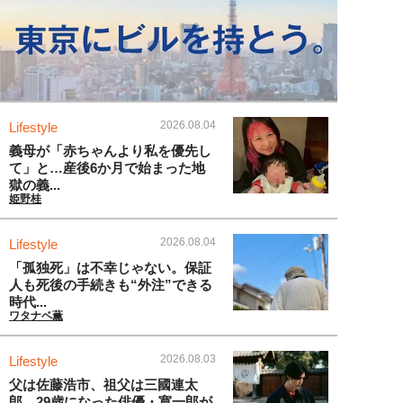
2026.08.04
Lifestyle
義母が「赤ちゃんより私を優先し
て」と…産後6か月で始まった地
獄の義...
姫野桂
2026.08.04
Lifestyle
「孤独死」は不幸じゃない。保証
人も死後の手続きも“外注”できる
時代...
ワタナベ薫
2026.08.03
Lifestyle
父は佐藤浩市、祖父は三國連太
郎。29歳になった俳優・寛一郎が