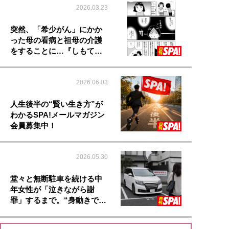
2026.03.23
突然、「希少がん」にかか
った母の看病と祖母の介護
をすることに…『しもて…
2026.06.03
人生後半の“賢い生き方”が
わかるSPA!メールマガジン
会員募集中！
2026.05.30
堂々と無断駐車を続ける中
年女性が「泣きながら謝
罪」するまで。“身動きで…