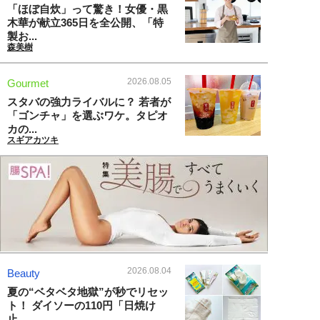
「ほぼ自炊」って驚き！女優・黒
木華が献立365日を全公開、「特
製お...
森美樹
2026.08.05
Gourmet
スタバの強力ライバルに？ 若者が
「ゴンチャ」を選ぶワケ。タピオ
カの...
スギアカツキ
2026.08.04
Beauty
夏の“ベタベタ地獄”が秒でリセッ
ト！ ダイソーの110円「日焼け
止...