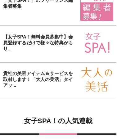
「女子SPA！」のフリーランス編
集者募集
【女子SPA！無料会員募集中】会
員登録するだけで様々な特典がも
り...
貴社の美容アイテム＆サービスを
取材します！「大人の美活」タイ
アッ...
女子SPA！の人気連載