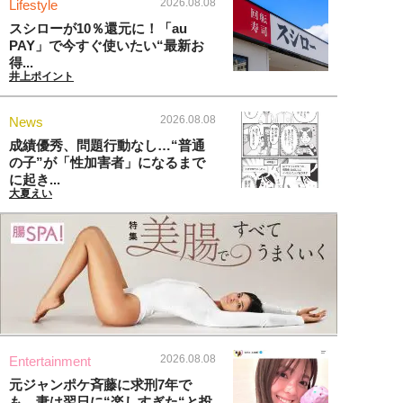
2026.08.08
Lifestyle
スシローが10％還元に！「au
PAY」で今すぐ使いたい“最新お
得...
井上ポイント
2026.08.08
News
成績優秀、問題行動なし…“普通
の子”が「性加害者」になるまで
に起き...
大夏えい
2026.08.08
Entertainment
元ジャンポケ斉藤に求刑7年で
も、妻は翌日に“楽しすぎた“と投