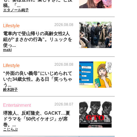
稿。「...
エタノール純子
2026.08.08
Lifestyle
電車内で登山帰りの高齢女性2人
組が“まさかの行為”。リュックを
使っ...
maki
2026.08.08
Lifestyle
“外面の良い義母”にいじめられて
いた34歳女性。ある日「笑っちゃ
う...
鈴木詩子
2026.08.07
Entertainment
堺雅人、反町隆史、GACKT…夏
ドラマを「50代イケオジ」が席
巻。...
こじらぶ