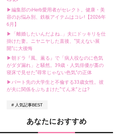
<PR>
▶編集部のiHerb愛用者がセレクト。健康・美
容のお悩み別、鉄板アイテムはコレ!【2026年
6月】
▶「離婚したいんだよね...」夫にドッキリを仕
掛けた妻。ニヤニヤした直後、“笑えない展
開”に大後悔
▶朝ドラ『風、薫る』で「病人役なのに色気
がダダ漏れ」と騒然。39歳・人気俳優が藁の
寝床で見せた“尋常じゃない色気”の正体
▶パート先の大学生と不倫する33歳女性。彼
が夫に関係をぶちまけた“てん末”とは?
人気記事BEST
あなたにおすすめ