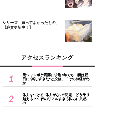
シリーズ「買ってよかったもの」
【絶賛更新中！】
アクセスランキング
元ジャンポケ斉藤に求刑7年でも、妻は翌
1
日に“楽しすぎた“と投稿。「その神経がわ
か...
体力をつける“体力がない”問題、どう乗り
2
越える？50代のリアルすぎる悩みに共感
の...