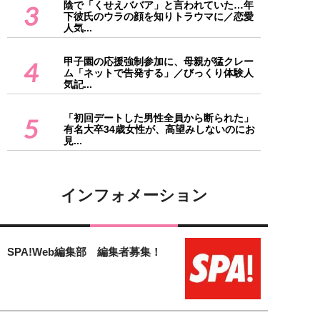
陰で「くせえババア」と言われていた…年
3
下彼氏のウラの顔を知りトラウマに／恋愛
人気...
甲子園の応援強制参加に、母親が猛クレー
4
ム「ネットで告発する」／びっくり体験人
気記...
「初回デートした男性全員から断られた」
5
有名大卒34歳女性が、高望みしないのにお
見...
インフォメーション
SPA!Web編集部 編集者募集！