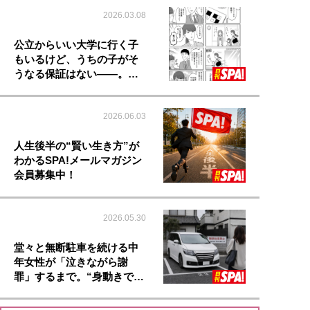
2026.03.08
公立からいい大学に行く子
もいるけど、うちの子がそ
うなる保証はない――。…
2026.06.03
人生後半の“賢い生き方”が
わかるSPA!メールマガジン
会員募集中！
2026.05.30
堂々と無断駐車を続ける中
年女性が「泣きながら謝
罪」するまで。“身動きで…