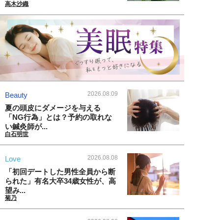
高木沙織
2026.08.09
Beauty
夏の頭皮にダメージを与える
「NG行為」とは？予約の取れな
い鍼灸師が...
白石明世
2026.08.08
Love
「初回デートした男性全員から断
られた」有名大卒34歳女性が、高
望み...
菊乃