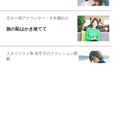
元キー局アナウンサー・大木優紀の
旅の恥はかき捨てて
スタイリスト角 佑宇子のファッション図
解
失敗しない日常オシャレ
元『渡鬼』子役・宇野なおみの
話そ、お茶しよっ元気出そ
宇垣美里が映画への想いを綴る