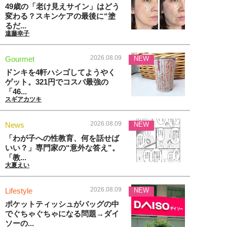
49歳の「老け見えサイン」はどう
変わる？スキンケアの最後に“塗
るだ...
遠藤幸子
2026.08.09
Gourmet
NEW
ドンキを4軒ハシゴしてようやく
ゲット。321円でコスパ最強の
「46...
スギアカツキ
2026.08.09
News
NEW
「わが子への性教育、何を話せば
いい？」専門家の“意外な答え”。
「教...
大夏えい
2026.08.09
Lifestyle
NEW
ポケットティッシュがバッグの中
でぐちゃぐちゃになる問題→ダイ
ソーの...