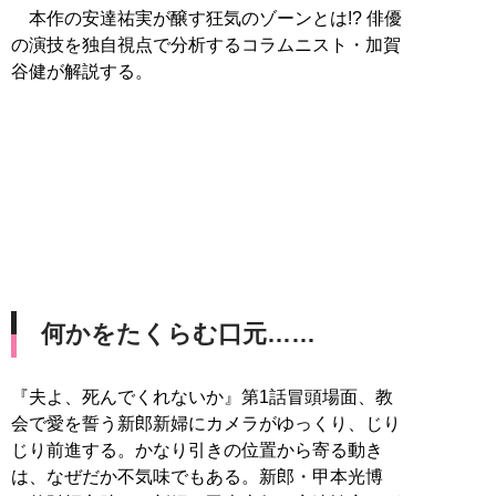
本作の安達祐実が醸す狂気のゾーンとは!? 俳優
の演技を独自視点で分析するコラムニスト・加賀
谷健が解説する。
何かをたくらむ口元……
『夫よ、死んでくれないか』第1話冒頭場面、教
会で愛を誓う新郎新婦にカメラがゆっくり、じり
じり前進する。かなり引きの位置から寄る動き
は、なぜだか不気味でもある。新郎・甲本光博