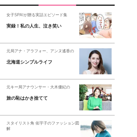
女子SPA!が贈る実話エピソード集
実録！私の人生、泣き笑い
元局アナ・アラフォー、アンヌ遙香の
北海道シンプルライフ
元キー局アナウンサー・大木優紀の
旅の恥はかき捨てて
スタイリスト角 佑宇子のファッション図
解