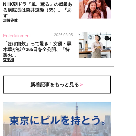
NHK朝ドラ『風、薫る』の威厳あ
る病院長は筒井道隆（55）。『あ
す...
加賀谷健
2026.08.05
Entertainment
「ほぼ自炊」って驚き！女優・黒
木華が献立365日を全公開、「特
製お...
森美樹
新着記事をもっと見る