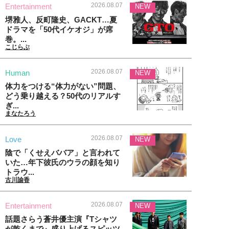
2026.08.07
Entertainment
NEW
堺雅人、反町隆史、GACKT…夏
ドラマを「50代イケオジ」が席
巻。...
こじらぶ
2026.08.07
Human
NEW
体力をつける“体力がない”問題、
どう乗り越える？50代のリアルす
ぎ...
まなたろう
2026.08.07
Love
NEW
陰で「くせえババア」と言われて
いた…年下彼氏のウラの顔を知り
トラウ...
古川諭香
2026.08.07
Entertainment
NEW
話題さらう蒼井優主演『Tシャツ
が乾くまで』盛り上げるスピッツ