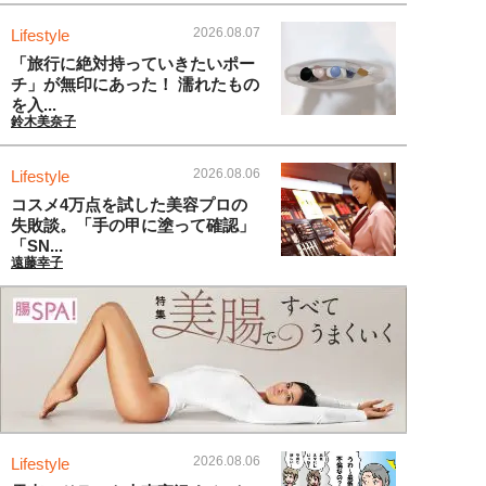
2026.08.07
Lifestyle
「旅行に絶対持っていきたいポー
チ」が無印にあった！ 濡れたもの
を入...
鈴木美奈子
2026.08.06
Lifestyle
コスメ4万点を試した美容プロの
失敗談。「手の甲に塗って確認」
「SN...
遠藤幸子
2026.08.06
Lifestyle