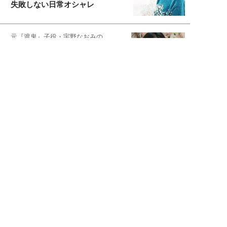
失敗しない日常オシャレ
元『渡鬼』子役・宇野なおみの
話そ、お茶しよっ元気出そ
恋愛コンサル菊乃が出会った女性たち
私が結婚できないワケ
宇垣美里が映画への想いを綴る
宇垣美里の沼落ちシネマ
松本穂香が映画愛を語ります