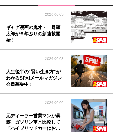
2026.06.05
ギャグ漫画の鬼才・上野顕
太郎が６年ぶりの新連載開
始！
2026.06.03
人生後半の“賢い生き方”が
わかるSPA!メールマガジン
会員募集中！
2026.06.06
元ディーラー営業マンが暴
露。ガソリン車と比較して
「ハイブリッドカーはお…