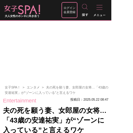
ログイン
会員登録
大人女性のホンネに向き合う
女子SPA！
エンタメ
夫の死を願う妻、女郎屋の女将…「43歳の
安達祐実」が“ゾーンに入っている”と言えるワケ
Entertainment
投稿日：2025.05.22 08:47
夫の死を願う妻、女郎屋の女将…
「43歳の安達祐実」が“ゾーンに
入っている”と言えるワケ