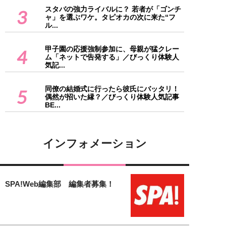
スタバの強力ライバルに？ 若者が「ゴンチ
3
ャ」を選ぶワケ。タピオカの次に来た“フ
ル...
甲子園の応援強制参加に、母親が猛クレー
4
ム「ネットで告発する」／びっくり体験人
気記...
同僚の結婚式に行ったら彼氏にバッタリ！
5
偶然が招いた縁？／びっくり体験人気記事
BE...
インフォメーション
SPA!Web編集部 編集者募集！