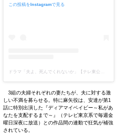
この投稿をInstagramで見る
ドラマ「夫よ、死んでくれないか」【テレ東公式】(@premiere23_tx)がシェアした投稿
3組の夫婦それぞれの妻たちが、夫に対する激
しい不満を募らせる。特に麻矢役は、安達が第1
話に特別出演した『ディアマイベイビー～私があ
なたを支配するまで～』（テレビ東京系で毎週金
曜日深夜に放送）との作品間の連動で狂気が補強
されている。