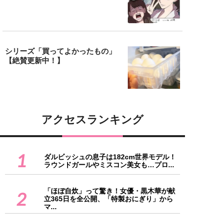
シリーズ「買ってよかったもの」
【絶賛更新中！】
アクセスランキング
1
ダルビッシュの息子は182cm世界モデル！
ラウンドガールやミスコン美女も…プロ...
「ほぼ自炊」って驚き！女優・黒木華が献
2
立365日を全公開、「特製おにぎり」から
マ...