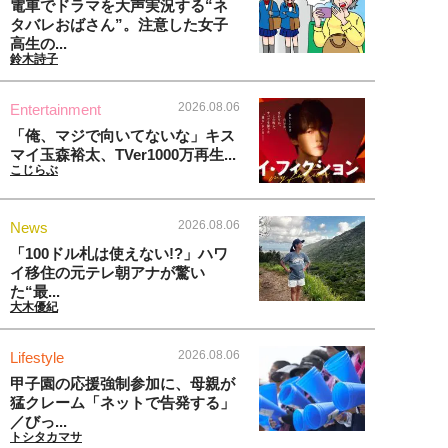
電車でドラマを大声実況する“ネ
タバレおばさん”。注意した女子
高生の...
鈴木詩子
2026.08.06
Entertainment
「俺、マジで向いてないな」キス
マイ玉森裕太、TVer1000万再生...
こじらぶ
2026.08.06
News
「100ドル札は使えない!?」ハワ
イ移住の元テレ朝アナが驚い
た“最...
大木優紀
2026.08.06
Lifestyle
甲子園の応援強制参加に、母親が
猛クレーム「ネットで告発する」
／びっ...
トシタカマサ