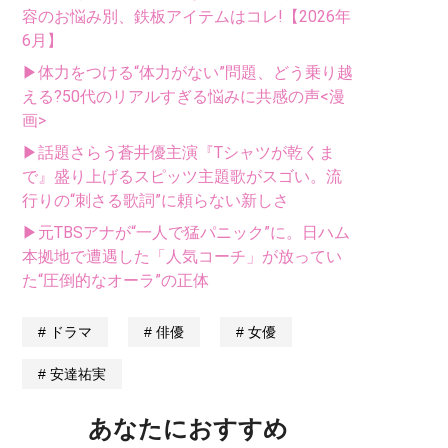
容のお悩み別、鉄板アイテムはコレ!【2026年
6月】
▶体力をつける“体力がない”問題、どう乗り越
える?50代のリアルすぎる悩みに共感の声<漫
画>
▶話題さらう蒼井優主演『Tシャツが乾くま
で』盛り上げるスピッツ主題歌がスゴい。流
行りの“刺さる歌詞”に頼らない新しさ
▶元TBSアナが“一人で猛パニック”に。日ハム
本拠地で遭遇した「人気コーチ」が放ってい
た“圧倒的なオーラ”の正体
ドラマ
俳優
女優
安達祐実
あなたにおすすめ