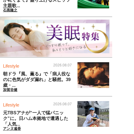
主題歌...
石黒隆之
2026.08.07
Lifestyle
朝ドラ『風、薫る』で「病人役な
のに色気がダダ漏れ」と騒然。39
歳・...
加賀谷健
2026.08.07
Lifestyle
元TBSアナが“一人で猛パニッ
ク”に。日ハム本拠地で遭遇した
「人気...
アンヌ遙香