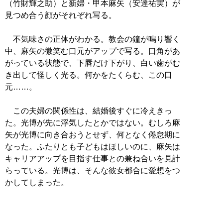
（竹財輝之助）と新婦・甲本麻矢（安達祐実）が
見つめ合う顔がそれぞれ写る。
不気味さの正体がわかる。教会の鐘が鳴り響く
中、麻矢の微笑む口元がアップで写る。口角があ
がっている状態で、下唇だけ下がり、白い歯がむ
き出して怪しく光る。何かをたくらむ、この口
元……。
この夫婦の関係性は、結婚後すぐに冷えきっ
た。光博が先に浮気したとかではない。むしろ麻
矢が光博に向き合おうとせず、何となく倦怠期に
なった。ふたりとも子どもはほしいのに、麻矢は
キャリアアップを目指す仕事との兼ね合いを見計
らっている。光博は、そんな彼女都合に愛想をつ
かしてしまった。