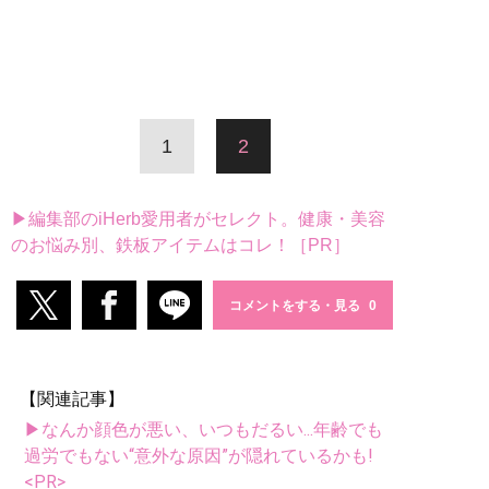
1
2
▶編集部のiHerb愛用者がセレクト。健康・美容
のお悩み別、鉄板アイテムはコレ！［PR］
コメントをする・見る
【関連記事】
▶なんか顔色が悪い、いつもだるい...年齢でも
過労でもない“意外な原因”が隠れているかも!
<PR>