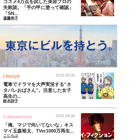
コスメ4万点を試した美容プロの
失敗談。「手の甲に塗って確認」
「SN...
遠藤幸子
2026.08.06
Lifestyle
電車でドラマを大声実況する“ネ
タバレおばさん”。注意した女子
高生の...
鈴木詩子
2026.08.06
Entertainment
「俺、マジで向いてないな」キス
マイ玉森裕太、TVer1000万再生...
こじらぶ