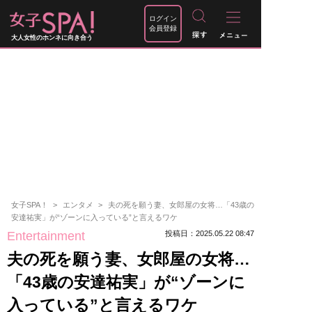
ログイン
会員登録
大人女性のホンネに向き合う
女子SPA！
エンタメ
夫の死を願う妻、女郎屋の女将…「43歳の
安達祐実」が“ゾーンに入っている”と言えるワケ
Entertainment
投稿日：2025.05.22 08:47
夫の死を願う妻、女郎屋の女将…
「43歳の安達祐実」が“ゾーンに
入っている”と言えるワケ