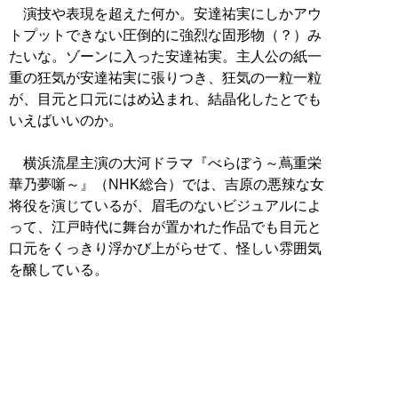
演技や表現を超えた何か。安達祐実にしかアウ
トプットできない圧倒的に強烈な固形物（？）み
たいな。ゾーンに入った安達祐実。主人公の紙一
重の狂気が安達祐実に張りつき、狂気の一粒一粒
が、目元と口元にはめ込まれ、結晶化したとでも
いえばいいのか。
横浜流星主演の大河ドラマ『べらぼう～蔦重栄
華乃夢噺～』（NHK総合）では、吉原の悪辣な女
将役を演じているが、眉毛のないビジュアルによ
って、江戸時代に舞台が置かれた作品でも目元と
口元をくっきり浮かび上がらせて、怪しい雰囲気
を醸している。