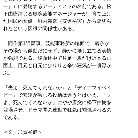
ー』）に登場するアーティストの名前である。松
下由樹演じる敏腕芸能マネージャーが、育て上げ
た国民的女優・垣内麗奈（安達祐実）から裏切ら
れたという因縁の関係性がある。
同作第1話冒頭、芸能事務所の場面で、麗奈が
その場から微動だにせず、静かに捲し立てる表情
が強烈である。場面途中で片足一歩だけ近寄る画
面上、目元と口元にぴりりと辛い狂気が一瞬浮か
ぶ。
『夫よ、死んでくれないか』と『ディアマイベイ
ビー』で安達が演じる役柄は違うとはいえ、『夫
よ、死んでくれないか』にやや唐突に松下由樹を
登場させ、ドラマ間の連動で狂気は補強されるの
である。
＜文／加賀谷健＞