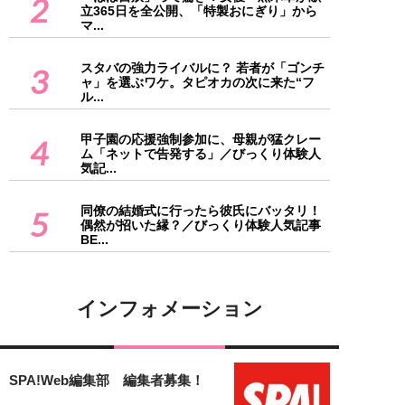
2
立365日を全公開、「特製おにぎり」から
マ...
スタバの強力ライバルに？ 若者が「ゴンチ
3
ャ」を選ぶワケ。タピオカの次に来た“フ
ル...
甲子園の応援強制参加に、母親が猛クレー
4
ム「ネットで告発する」／びっくり体験人
気記...
同僚の結婚式に行ったら彼氏にバッタリ！
5
偶然が招いた縁？／びっくり体験人気記事
BE...
インフォメーション
SPA!Web編集部 編集者募集！