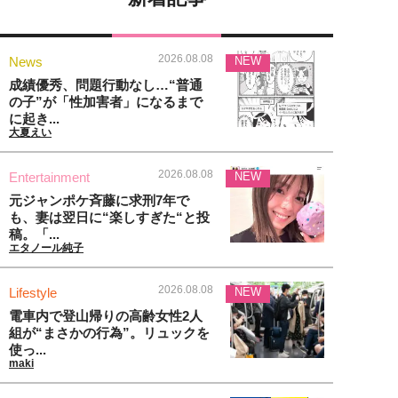
2026.08.08
News
NEW
成績優秀、問題行動なし…“普通
の子”が「性加害者」になるまで
に起き...
大夏えい
2026.08.08
Entertainment
NEW
元ジャンポケ斉藤に求刑7年で
も、妻は翌日に“楽しすぎた“と投
稿。「...
エタノール純子
2026.08.08
Lifestyle
NEW
電車内で登山帰りの高齢女性2人
組が“まさかの行為”。リュックを
使っ...
maki