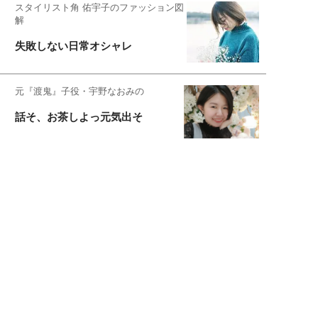
スタイリスト角 佑宇子のファッション図
解
失敗しない日常オシャレ
元『渡鬼』子役・宇野なおみの
話そ、お茶しよっ元気出そ
恋愛コンサル菊乃が出会った女性たち
私が結婚できないワケ
宇垣美里が映画への想いを綴る
宇垣美里の沼落ちシネマ