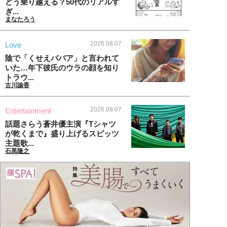
どう乗り越える？50代のリアルす
ぎ...
まなたろう
2026.08.07
Love
陰で「くせえババア」と言われて
いた…年下彼氏のウラの顔を知り
トラウ...
古川諭香
2026.08.07
Entertainment
話題さらう蒼井優主演『Tシャツ
が乾くまで』盛り上げるスピッツ
主題歌...
石黒隆之