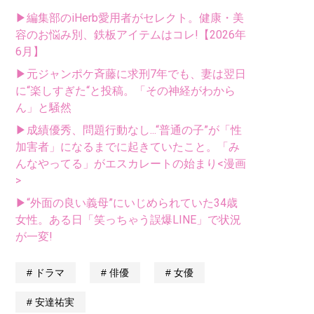
▶編集部のiHerb愛用者がセレクト。健康・美
容のお悩み別、鉄板アイテムはコレ!【2026年
6月】
▶元ジャンポケ斉藤に求刑7年でも、妻は翌日
に“楽しすぎた“と投稿。「その神経がわから
ん」と騒然
▶成績優秀、問題行動なし...“普通の子”が「性
加害者」になるまでに起きていたこと。「み
んなやってる」がエスカレートの始まり<漫画
>
▶“外面の良い義母”にいじめられていた34歳
女性。ある日「笑っちゃう誤爆LINE」で状況
が一変!
ドラマ
俳優
女優
安達祐実