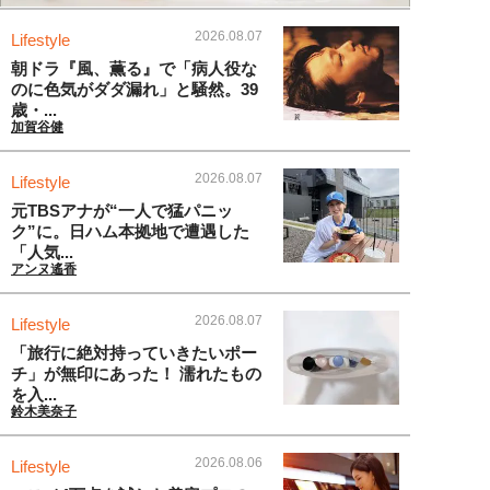
2026.08.07
Lifestyle
朝ドラ『風、薫る』で「病人役な
のに色気がダダ漏れ」と騒然。39
歳・...
加賀谷健
2026.08.07
Lifestyle
元TBSアナが“一人で猛パニッ
ク”に。日ハム本拠地で遭遇した
「人気...
アンヌ遙香
2026.08.07
Lifestyle
「旅行に絶対持っていきたいポー
チ」が無印にあった！ 濡れたもの
を入...
鈴木美奈子
2026.08.06
Lifestyle