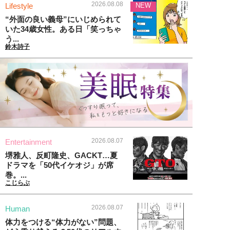
2026.08.08
Lifestyle
NEW
“外面の良い義母”にいじめられて
いた34歳女性。ある日「笑っちゃ
う...
鈴木詩子
2026.08.07
Entertainment
堺雅人、反町隆史、GACKT…夏
ドラマを「50代イケオジ」が席
巻。...
こじらぶ
2026.08.07
Human
体力をつける“体力がない”問題、