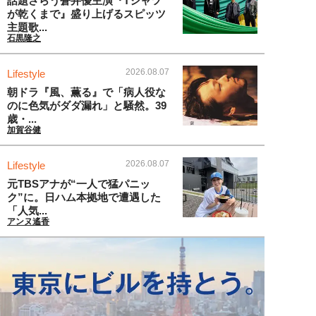
話題さらう蒼井優主演『Tシャツ
が乾くまで』盛り上げるスピッツ
主題歌...
石黒隆之
2026.08.07
Lifestyle
朝ドラ『風、薫る』で「病人役な
のに色気がダダ漏れ」と騒然。39
歳・...
加賀谷健
2026.08.07
Lifestyle
元TBSアナが“一人で猛パニッ
ク”に。日ハム本拠地で遭遇した
「人気...
アンヌ遙香