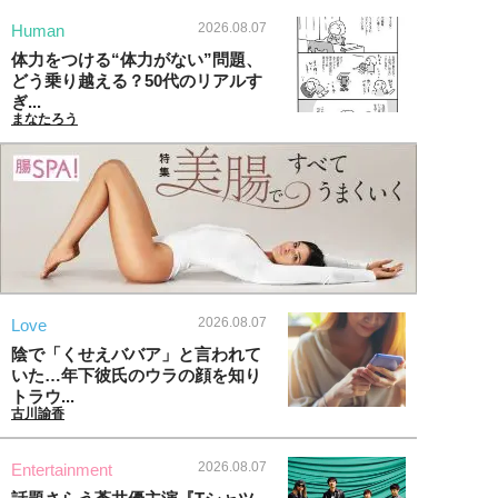
2026.08.07
Human
体力をつける“体力がない”問題、
どう乗り越える？50代のリアルす
ぎ...
まなたろう
2026.08.07
Love
陰で「くせえババア」と言われて
いた…年下彼氏のウラの顔を知り
トラウ...
古川諭香
2026.08.07
Entertainment