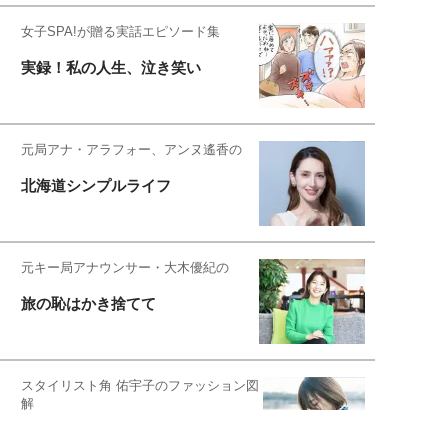
女子SPA!が贈る実話エピソード集
実録！私の人生、泣き笑い
元局アナ・アラフォー、アンヌ遙香の
北海道シンプルライフ
元キー局アナウンサー・大木優紀の
旅の恥はかき捨てて
スタイリスト角 佑宇子のファッション図
解
失敗しない日常オシャレ