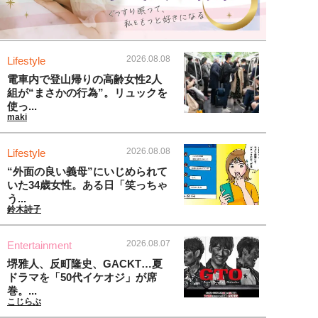
2026.08.08
Lifestyle
電車内で登山帰りの高齢女性2人
組が“まさかの行為”。リュックを
使っ...
maki
2026.08.08
Lifestyle
“外面の良い義母”にいじめられて
いた34歳女性。ある日「笑っちゃ
う...
鈴木詩子
2026.08.07
Entertainment
堺雅人、反町隆史、GACKT…夏
ドラマを「50代イケオジ」が席
巻。...
こじらぶ