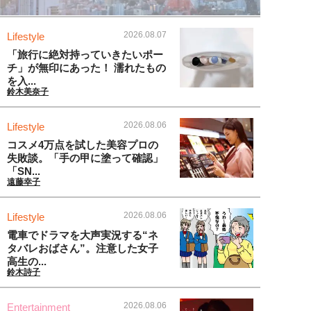
2026.08.07
Lifestyle
「旅行に絶対持っていきたいポー
チ」が無印にあった！ 濡れたもの
を入...
鈴木美奈子
2026.08.06
Lifestyle
コスメ4万点を試した美容プロの
失敗談。「手の甲に塗って確認」
「SN...
遠藤幸子
2026.08.06
Lifestyle
電車でドラマを大声実況する“ネ
タバレおばさん”。注意した女子
高生の...
鈴木詩子
2026.08.06
Entertainment