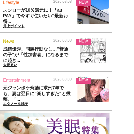
2026.08.08
Lifestyle
NEW
スシローが10％還元に！「au
PAY」で今すぐ使いたい“最新お
得...
井上ポイント
2026.08.08
News
NEW
成績優秀、問題行動なし…“普通
の子”が「性加害者」になるまで
に起き...
大夏えい
2026.08.08
Entertainment
NEW
元ジャンポケ斉藤に求刑7年で
も、妻は翌日に“楽しすぎた“と投
稿。「...
エタノール純子