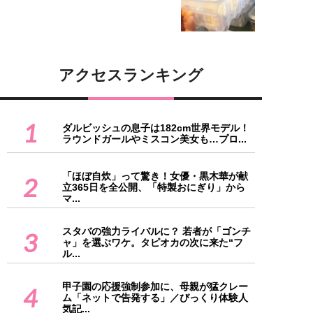
アクセスランキング
1
ダルビッシュの息子は182cm世界モデル！
ラウンドガールやミスコン美女も…プロ...
「ほぼ自炊」って驚き！女優・黒木華が献
2
立365日を全公開、「特製おにぎり」から
マ...
スタバの強力ライバルに？ 若者が「ゴンチ
3
ャ」を選ぶワケ。タピオカの次に来た“フ
ル...
甲子園の応援強制参加に、母親が猛クレー
4
ム「ネットで告発する」／びっくり体験人
気記...