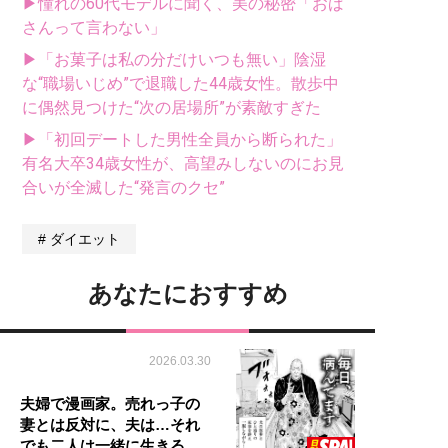
▶憧れの60代モデルに聞く、美の秘密「おば
さんって言わない」
▶「お菓子は私の分だけいつも無い」陰湿
な“職場いじめ”で退職した44歳女性。散歩中
に偶然見つけた“次の居場所”が素敵すぎた
▶「初回デートした男性全員から断られた」
有名大卒34歳女性が、高望みしないのにお見
合いが全滅した“発言のクセ”
ダイエット
あなたにおすすめ
2026.03.30
夫婦で漫画家。売れっ子の
妻とは反対に、夫は…それ
でも二人は一緒に生きる…