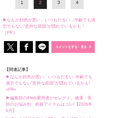
1
2
3
4
▶なんか顔色が悪い、いつもだるい…年齢でも過
労でもない“意外な原因”が隠れているかも！
［PR］
コメントをする・見る
【関連記事】
▶なんか顔色が悪い、いつもだるい...年齢でも
過労でもない“意外な原因”が隠れているかも!
<PR>
▶編集部のiHerb愛用者がセレクト。健康・美
容のお悩み別、鉄板アイテムはコレ!【2026年
6月】