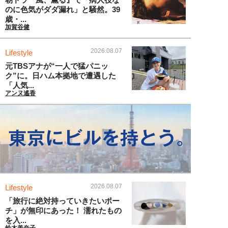
のに色気がダダ漏れ」と騒然。39
歳・...
加賀谷健
2026.08.07
Lifestyle
元TBSアナが“一人で猛パニッ
ク”に。日ハム本拠地で遭遇した
「人気...
アンヌ遙香
2026.08.07
Lifestyle
「旅行に絶対持っていきたいポー
チ」が無印にあった！ 濡れたもの
を入...