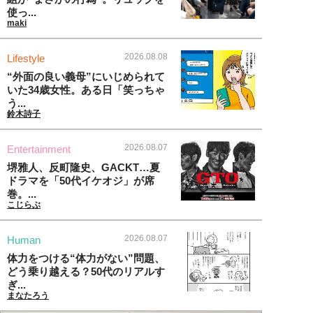
使っ...
maki
2026.08.08
Lifestyle
“外面の良い義母”にいじめられて
いた34歳女性。ある日「笑っちゃ
う...
鈴木詩子
2026.08.07
Entertainment
堺雅人、反町隆史、GACKT…夏
ドラマを「50代イケオジ」が席
巻。...
こじらぶ
2026.08.07
Human
体力をつける“体力がない”問題、
どう乗り越える？50代のリアルす
ぎ...
まなたろう