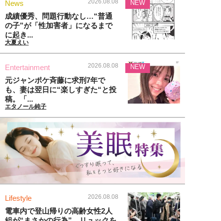
2026.08.08
News
NEW
成績優秀、問題行動なし…“普通
の子”が「性加害者」になるまで
に起き...
大夏えい
2026.08.08
Entertainment
NEW
元ジャンポケ斉藤に求刑7年で
も、妻は翌日に“楽しすぎた“と投
稿。「...
エタノール純子
2026.08.08
Lifestyle
電車内で登山帰りの高齢女性2人
組が“まさかの行為”。リュックを