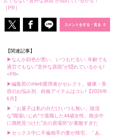
労でもない“意外な原因”が隠れているかも！
［PR］
コメントをする・見る
【関連記事】
▶なんか顔色が悪い、いつもだるい...年齢でも
過労でもない“意外な原因”が隠れているかも!
<PR>
▶編集部のiHerb愛用者がセレクト。健康・美
容のお悩み別、鉄板アイテムはコレ!【2026年
6月】
▶「お菓子は私の分だけいつも無い」陰湿
な“職場いじめ”で退職した44歳女性。散歩中
に偶然見つけた“次の居場所”が素敵すぎた
▶セックス中に不倫相手の妻が帰宅。「あ、