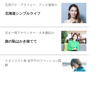
元局アナ・アラフォー、アンヌ遙香の
北海道シンプルライフ
元キー局アナウンサー・大木優紀の
旅の恥はかき捨てて
スタイリスト角 佑宇子のファッション図
解
失敗しない日常オシャレ
元『渡鬼』子役・宇野なおみの
話そ、お茶しよっ元気出そ