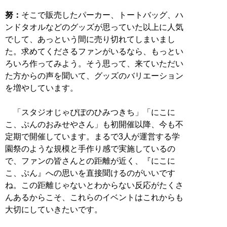
努：
そこで販売したパーカー、トートバッグ、ハ
ンドタオルなどのグッズが思っていた以上に人気
でして、あっという間に売り切れてしまいまし
た。求めてくださるファンがいるなら、もっとい
ろいろ作ってみよう。そう思って、来ていただい
た方からの声を聞いて、グッズのバリエーション
を増やしています。
「スタジオじゃぴぽのひみつきち」「にこに
こ、ぷんのおみせやさん」も初開催以降、今も不
定期で開催しています。まるで3人が運営する学
園祭のような規模と手作り感で実施しているの
で、ファンの皆さんとの距離が近く、『にこに
こ、ぷん』への思いを直接聞けるのがいいです
ね。この距離じゃないとわからない反応がたくさ
んあるからこそ、これらのイベントはこれからも
大切にしていきたいです。