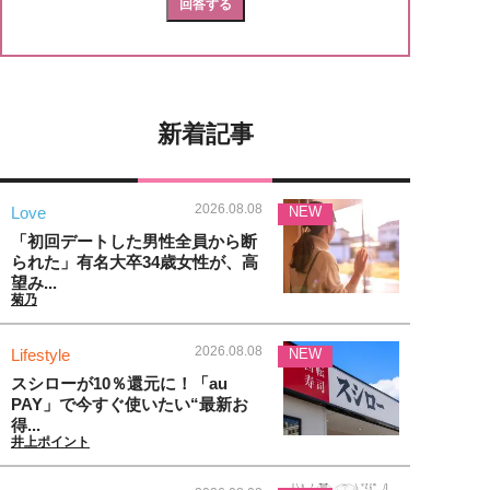
新着記事
2026.08.08
Love
NEW
「初回デートした男性全員から断
られた」有名大卒34歳女性が、高
望み...
菊乃
2026.08.08
Lifestyle
NEW
スシローが10％還元に！「au
PAY」で今すぐ使いたい“最新お
得...
井上ポイント