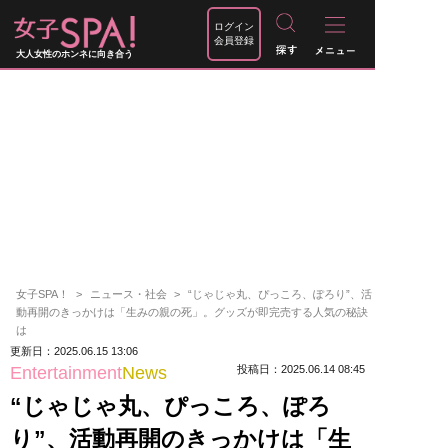
ログイン
会員登録
大人女性のホンネに向き合う
女子SPA！
ニュース・社会
“じゃじゃ丸、ぴっころ、ぽろり”、活
動再開のきっかけは「生みの親の死」。グッズが即完売する人気の秘訣
は
更新日：2025.06.15 13:06
Entertainment
News
投稿日：2025.06.14 08:45
“じゃじゃ丸、ぴっころ、ぽろ
り”、活動再開のきっかけは「生