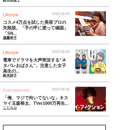
鈴木美奈子
2026.08.06
Lifestyle
コスメ4万点を試した美容プロの
失敗談。「手の甲に塗って確認」
「SN...
遠藤幸子
2026.08.06
Lifestyle
電車でドラマを大声実況する“ネ
タバレおばさん”。注意した女子
高生の...
鈴木詩子
2026.08.06
Entertainment
「俺、マジで向いてないな」キス
マイ玉森裕太、TVer1000万再生...
こじらぶ