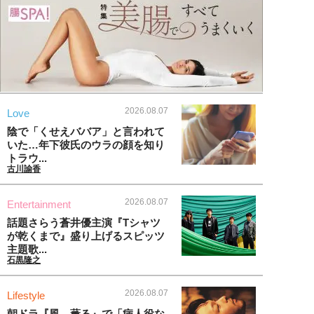
2026.08.07
Love
陰で「くせえババア」と言われて
いた…年下彼氏のウラの顔を知り
トラウ...
古川諭香
2026.08.07
Entertainment
話題さらう蒼井優主演『Tシャツ
が乾くまで』盛り上げるスピッツ
主題歌...
石黒隆之
2026.08.07
Lifestyle
朝ドラ『風、薫る』で「病人役な