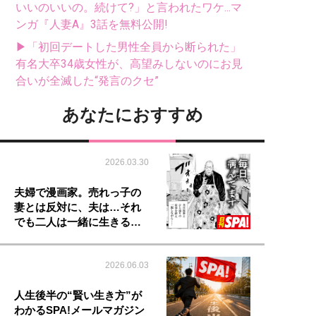
いいのいいの。続けて?」と言われたワケ...マ
ンガ『人妻A』3話を無料公開!
▶「初回デートした男性全員から断られた」
有名大卒34歳女性が、高望みしないのにお見
合いが全滅した“発言のクセ”
あなたにおすすめ
2026.03.30
夫婦で漫画家。売れっ子の
妻とは反対に、夫は…それ
でも二人は一緒に生きる…
2026.06.03
人生後半の“賢い生き方”が
わかるSPA!メールマガジン