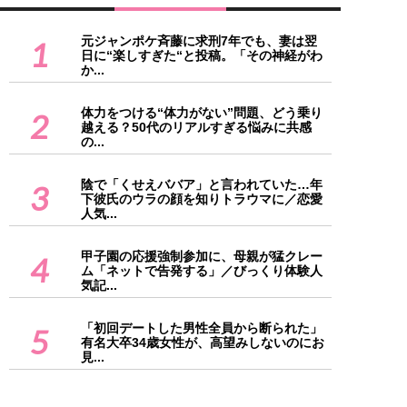
元ジャンポケ斉藤に求刑7年でも、妻は翌
1
日に“楽しすぎた“と投稿。「その神経がわ
か...
体力をつける“体力がない”問題、どう乗り
2
越える？50代のリアルすぎる悩みに共感
の...
陰で「くせえババア」と言われていた…年
3
下彼氏のウラの顔を知りトラウマに／恋愛
人気...
甲子園の応援強制参加に、母親が猛クレー
4
ム「ネットで告発する」／びっくり体験人
気記...
「初回デートした男性全員から断られた」
5
有名大卒34歳女性が、高望みしないのにお
見...