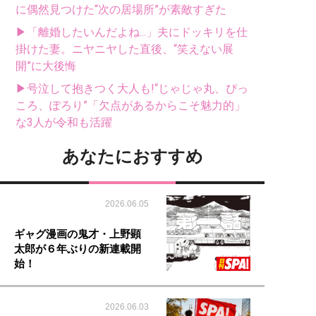
に偶然見つけた“次の居場所”が素敵すぎた
▶「離婚したいんだよね...」夫にドッキリを仕
掛けた妻。ニヤニヤした直後、“笑えない展
開”に大後悔
▶号泣して抱きつく大人も!“じゃじゃ丸、ぴっ
ころ、ぽろり”「欠点があるからこそ魅力的」
な3人が令和も活躍
あなたにおすすめ
2026.06.05
ギャグ漫画の鬼才・上野顕
太郎が６年ぶりの新連載開
始！
2026.06.03