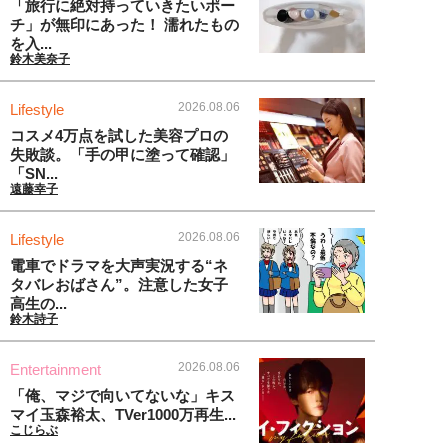
「旅行に絶対持っていきたいポー
チ」が無印にあった！ 濡れたもの
を入...
鈴木美奈子
2026.08.06
Lifestyle
コスメ4万点を試した美容プロの
失敗談。「手の甲に塗って確認」
「SN...
遠藤幸子
2026.08.06
Lifestyle
電車でドラマを大声実況する“ネ
タバレおばさん”。注意した女子
高生の...
鈴木詩子
2026.08.06
Entertainment
「俺、マジで向いてないな」キス
マイ玉森裕太、TVer1000万再生...
こじらぶ