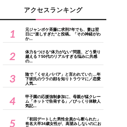
アクセスランキング
元ジャンポケ斉藤に求刑7年でも、妻は翌
1
日に“楽しすぎた“と投稿。「その神経がわ
か...
体力をつける“体力がない”問題、どう乗り
2
越える？50代のリアルすぎる悩みに共感
の...
陰で「くせえババア」と言われていた…年
3
下彼氏のウラの顔を知りトラウマに／恋愛
人気...
甲子園の応援強制参加に、母親が猛クレー
4
ム「ネットで告発する」／びっくり体験人
気記...
「初回デートした男性全員から断られた」
5
有名大卒34歳女性が、高望みしないのにお