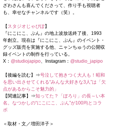
ざわさんも喜んでくださって、作り手も視聴者
も、幸せなチャンネルです（笑）。
【
スタジオじゃぴぽ
】
『にこにこ、ぷん』の地上波放送終了後、1993
年創立。現在は『にこにこ、ぷん』のイベント・
グッズ販売を実施する他、ニャンちゅうの公開収
録イベントの制作を行っている。
X：
@studiojapipo
、Instagram：
@studio_japipo
【後編を読む】⇒
号泣して抱きつく大人も！昭和
を思い出させてくれる“みんな大好きな3人”は「欠
点があるからこそ魅力的」
【関連記事】⇒
知ってた？「ぽろり」の長～い本
名。なつかしの“にこにこ、ぷん”が100均とコラ
ボ
＜取材・文／増田洋子＞