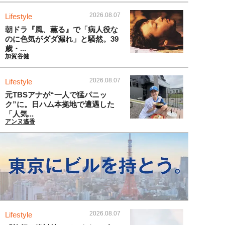
2026.08.07
Lifestyle
朝ドラ『風、薫る』で「病人役な
のに色気がダダ漏れ」と騒然。39
歳・...
加賀谷健
2026.08.07
Lifestyle
元TBSアナが“一人で猛パニッ
ク”に。日ハム本拠地で遭遇した
「人気...
アンヌ遙香
2026.08.07
Lifestyle