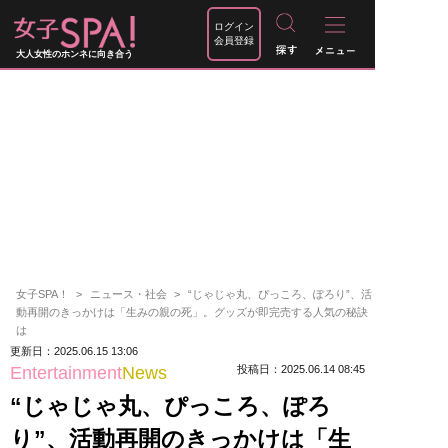
ログイン
会員登録
大人女性のホンネに向き合う
女子SPA！
ニュース・社会
“じゃじゃ丸、ぴっころ、ぽろり”、活
動再開のきっかけは「生みの親の死」。グッズが即完売する人気の秘訣
は
更新日：2025.06.15 13:06
Entertainment
News
投稿日：2025.06.14 08:45
“じゃじゃ丸、ぴっころ、ぽろ
り”、活動再開のきっかけは「生