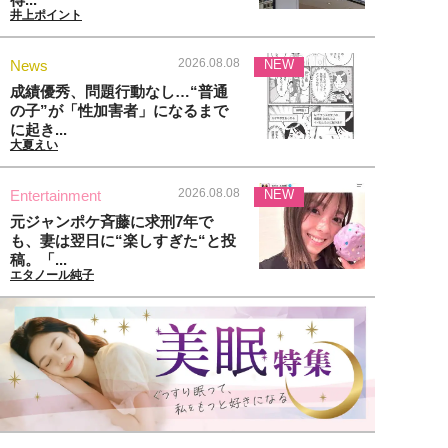
井上ポイント
2026.08.08
News
NEW
成績優秀、問題行動なし…“普通
の子”が「性加害者」になるまで
に起き...
大夏えい
2026.08.08
Entertainment
NEW
元ジャンポケ斉藤に求刑7年で
も、妻は翌日に“楽しすぎた“と投
稿。「...
エタノール純子