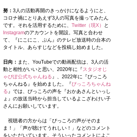
努：
3人の活動再開のきっかけになるようにと、
コロナ禍にとりあえず3人の写真を撮ってみたん
です。それを活用するために、
Twitter（現X）
と
Instagram
のアカウントを開設。写真と合わせ
て、『にこにこ、ぷん』のテレビ放送時の台本の
タイトル、あらすじなどを投稿し始めました。
日向：
また、YouTubeでの動画配信は、3人の活
動と相性がいいと思い、2020年に『
スタジオじ
ゃぴぽ公式ちゃんねる
』、2022年に『ぴっころ
ちゃんねる』を始めました。『
ぴっころちゃんね
る
』では、ぴっころの声を『おかあさんといっし
ょ』の放送当時から担当しているよこざわけい子
さんにお願いしています。
視聴者の方からは「ぴっころの声がそのま
ま！」「声が聴けてうれしい！」などのコメント
をいただいています。そういったコメントによこ