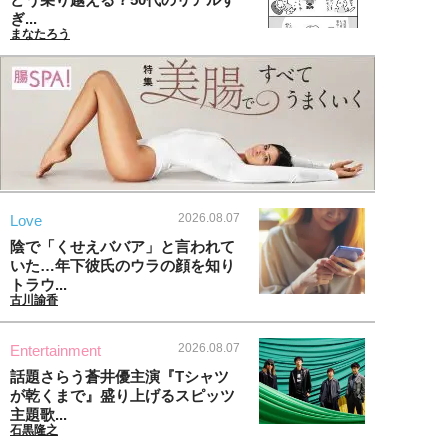
ぎ...
まなたろう
2026.08.07
Love
陰で「くせえババア」と言われて
いた…年下彼氏のウラの顔を知り
トラウ...
古川諭香
2026.08.07
Entertainment
話題さらう蒼井優主演『Tシャツ
が乾くまで』盛り上げるスピッツ
主題歌...
石黒隆之