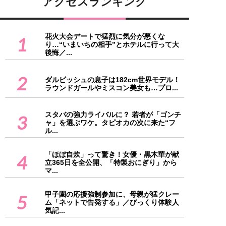
アクセスランキング
花火大会デートで猛烈に気分が悪くな
1
り…“いまいちの相手”とホテルに行って大
後悔／...
2
ダルビッシュの息子は182cm世界モデル！
ラウンドガールやミスコン美女も…プロ...
スタバの強力ライバルに？ 若者が「ゴンチ
3
ャ」を選ぶワケ。タピオカの次に来た“フ
ル...
「ほぼ自炊」って驚き！女優・黒木華が献
4
立365日を全公開、「特製おにぎり」から
マ...
甲子園の応援強制参加に、母親が猛クレー
5
ム「ネットで告発する」／びっくり体験人
気記...