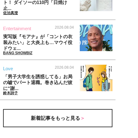
ト！ ダイソーの110円「日焼け
止...
佐治真澄
2026.08.04
Entertainment
実写版『モアナ』が「コントの衣
装みたい」と大炎上も…マウイ役
ドウェ...
BANG SHOWBIZ
2026.08.04
Love
「男子大学生を誘惑してる」お局
の嘘でパート退職。巻き込んだ彼
に“謝...
鈴木詩子
新着記事をもっと見る