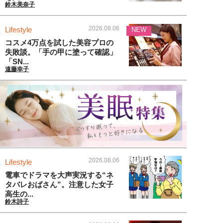
鈴木美奈子
2026.08.06
Lifestyle
NEW
コスメ4万点を試した美容プロの
失敗談。「手の甲に塗って確認」
「SN...
遠藤幸子
2026.08.06
Lifestyle
電車でドラマを大声実況する“ネ
タバレおばさん”。注意した女子
高生の...
鈴木詩子