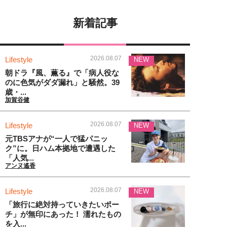
新着記事
2026.08.07
Lifestyle
NEW
朝ドラ『風、薫る』で「病人役な
のに色気がダダ漏れ」と騒然。39
歳・...
加賀谷健
2026.08.07
Lifestyle
NEW
元TBSアナが“一人で猛パニッ
ク”に。日ハム本拠地で遭遇した
「人気...
アンヌ遙香
2026.08.07
Lifestyle
NEW
「旅行に絶対持っていきたいポー
チ」が無印にあった！ 濡れたもの
を入...