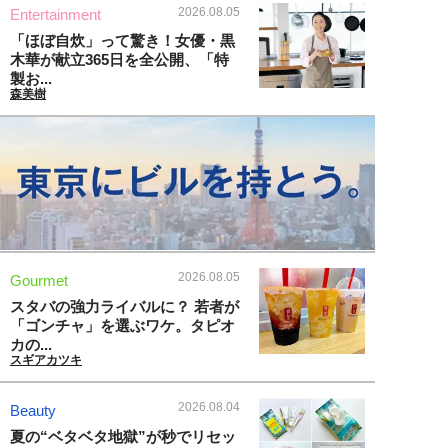
2026.08.05
Entertainment
「ほぼ自炊」って驚き！女優・黒
木華が献立365日を全公開、「特
製お...
森美樹
2026.08.05
Gourmet
スタバの強力ライバルに？ 若者が
「ゴンチャ」を選ぶワケ。タピオ
カの...
スギアカツキ
2026.08.04
Beauty
夏の“ベタベタ地獄”が秒でリセッ