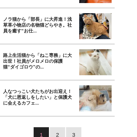
ノラ猫から「部長」に大昇進！浅
草革小物店の名物猫どらやき。社
員を癒す“お仕...
路上生活猫から「ねこ専務」に大
出世！社員がメロメロの保護
猫“ダイゴロウ”の...
人なつっこい犬たちがお出迎え！
「犬に恩返しをしたい」と保護犬
に会えるカフェ...
1
2
3