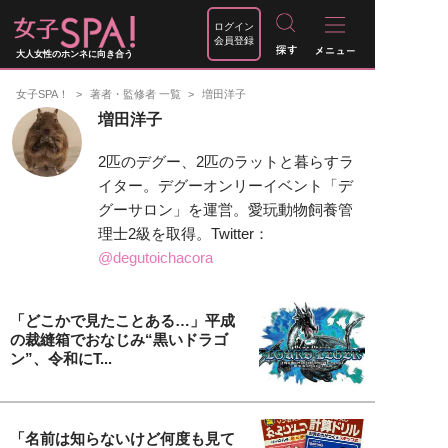
ログイン
会員登録
大人女性のホンネに向き合う
女子SPA！
著者・監修者 一覧
増田洋子
増田洋子
2匹のデグー、2匹のラットと暮らすラ
イター。デグーオンリーイベント「デ
グーサロン」を運営。愛玩動物飼養管
理士2級を取得。Twitter：
@degutoichacora
「どこかで見たことある…」平成
の裁縫箱でおなじみ“黒いドラゴ
ン”、令和にT...
「名前は知らないけど何度も見て