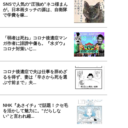
SNSで人気の“圧強め”ネコ様まん
が。日本画タッチの源は、自衛隊
で学費を稼...
「弱者は死ね」コロナ後遺症マン
ガ作者に誹謗中傷も。『水ダウ』
コロナ対策いじ...
コロナ後遺症で夫は仕事を辞めざ
るを得ず、妻は「辛さから死を選
ぶ寸前まで」夫...
NHK『あさイチ』で話題！クセ毛
を活かして魅力に。“だらしな
い”と言われ縮...