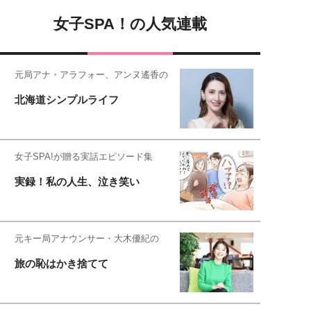
女子SPA！の人気連載
元局アナ・アラフォー、アンヌ遙香の
北海道シンプルライフ
女子SPA!が贈る実話エピソード集
実録！私の人生、泣き笑い
元キー局アナウンサー・大木優紀の
旅の恥はかき捨てて