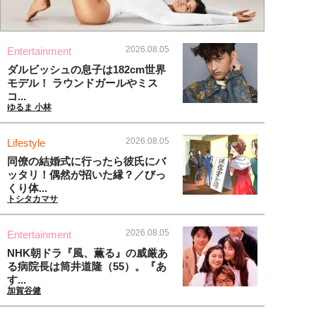
2026.08.05
Entertainment
ダルビッシュの息子は182cm世界
モデル！ ラウンドガールやミス
コ...
ゆるま 小林
2026.08.05
Lifestyle
同僚の結婚式に行ったら彼氏にバ
ッタリ！偶然が招いた縁？／びっ
くり体...
トシタカマサ
2026.08.05
Entertainment
NHK朝ドラ『風、薫る』の威厳あ
る病院長は筒井道隆（55）。『あ
す...
加賀谷健