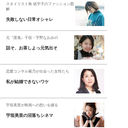
スタイリスト角 佑宇子のファッション図
解
失敗しない日常オシャレ
元『渡鬼』子役・宇野なおみの
話そ、お茶しよっ元気出そ
恋愛コンサル菊乃が出会った女性たち
私が結婚できないワケ
宇垣美里が映画への想いを綴る
宇垣美里の沼落ちシネマ