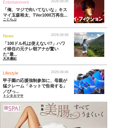
2026.08.06
Entertainment
「俺、マジで向いてないな」キス
マイ玉森裕太、TVer1000万再生...
こじらぶ
2026.08.06
News
「100ドル札は使えない!?」ハワ
イ移住の元テレ朝アナが驚い
た“最...
大木優紀
2026.08.06
Lifestyle
甲子園の応援強制参加に、母親が
猛クレーム「ネットで告発する」
／びっ...
トシタカマサ