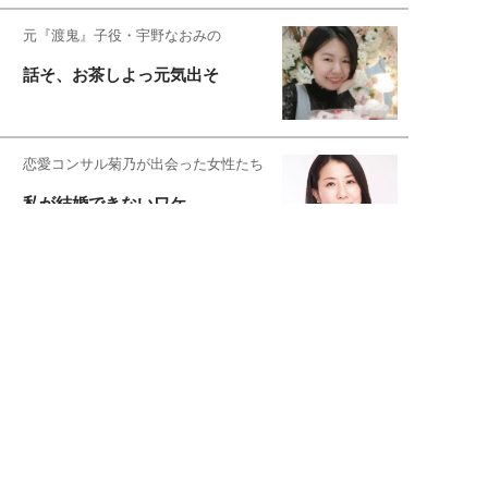
元『渡鬼』子役・宇野なおみの
話そ、お茶しよっ元気出そ
恋愛コンサル菊乃が出会った女性たち
私が結婚できないワケ
宇垣美里が映画への想いを綴る
宇垣美里の沼落ちシネマ
松本穂香が映画愛を語ります
銀幕ロンリーガール