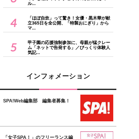
ル...
「ほぼ自炊」って驚き！女優・黒木華が献
4
立365日を全公開、「特製おにぎり」から
マ...
甲子園の応援強制参加に、母親が猛クレー
5
ム「ネットで告発する」／びっくり体験人
気記...
インフォメーション
SPA!Web編集部 編集者募集！
「女子SPA！」のフリーランス編