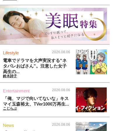
2026.08.06
Lifestyle
電車でドラマを大声実況する“ネ
タバレおばさん”。注意した女子
高生の...
鈴木詩子
2026.08.06
Entertainment
「俺、マジで向いてないな」キス
マイ玉森裕太、TVer1000万再生...
こじらぶ
2026.08.06
News