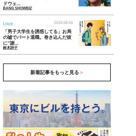
ドウェ...
BANG SHOWBIZ
2026.08.04
Love
「男子大学生を誘惑してる」お局
の嘘でパート退職。巻き込んだ彼
に“謝...
鈴木詩子
新着記事をもっと見る