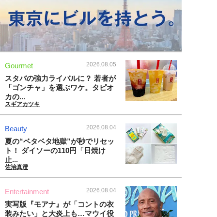
2026.08.05
Gourmet
スタバの強力ライバルに？ 若者が
「ゴンチャ」を選ぶワケ。タピオ
カの...
スギアカツキ
2026.08.04
Beauty
夏の“ベタベタ地獄”が秒でリセッ
ト！ ダイソーの110円「日焼け
止...
佐治真澄
2026.08.04
Entertainment
実写版『モアナ』が「コントの衣
装みたい」と大炎上も…マウイ役