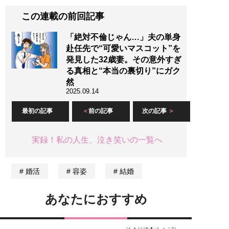
この連載の前回記事
「絶対不倫じゃん…」夫の単身
赴任先で“可愛いマスコット”を
発見した32歳妻。その意外すぎ
る真相と“本当の裏切り”にガク
然
2025.09.14
最初の記事
前の記事
次の記事
実録！私の人生、泣き笑いの一覧へ
婚活
容姿
結婚
あなたにおすすめ