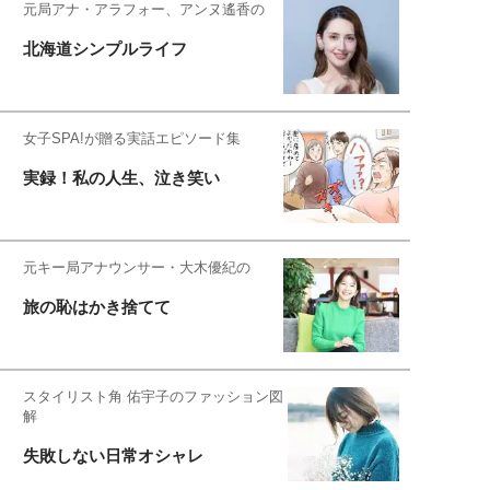
元局アナ・アラフォー、アンヌ遙香の
北海道シンプルライフ
女子SPA!が贈る実話エピソード集
実録！私の人生、泣き笑い
元キー局アナウンサー・大木優紀の
旅の恥はかき捨てて
スタイリスト角 佑宇子のファッション図
解
失敗しない日常オシャレ