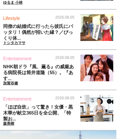
ゆるま 小林
2026.08.05
Lifestyle
同僚の結婚式に行ったら彼氏にバ
ッタリ！偶然が招いた縁？／びっ
くり体...
トシタカマサ
2026.08.05
Entertainment
NHK朝ドラ『風、薫る』の威厳あ
る病院長は筒井道隆（55）。『あ
す...
加賀谷健
2026.08.05
Entertainment
「ほぼ自炊」って驚き！女優・黒
木華が献立365日を全公開、「特
製お...
森美樹