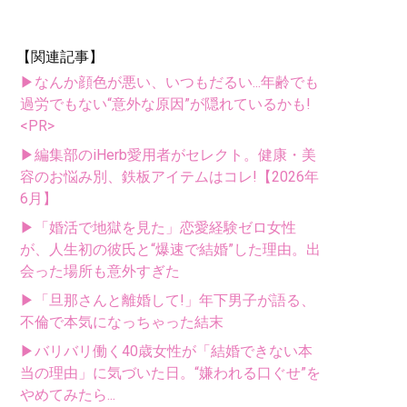
【関連記事】
▶なんか顔色が悪い、いつもだるい...年齢でも
過労でもない“意外な原因”が隠れているかも!
<PR>
▶編集部のiHerb愛用者がセレクト。健康・美
容のお悩み別、鉄板アイテムはコレ!【2026年
6月】
▶「婚活で地獄を見た」恋愛経験ゼロ女性
が、人生初の彼氏と“爆速で結婚”した理由。出
会った場所も意外すぎた
▶「旦那さんと離婚して!」年下男子が語る、
不倫で本気になっちゃった結末
▶バリバリ働く40歳女性が「結婚できない本
当の理由」に気づいた日。“嫌われる口ぐせ”を
やめてみたら...