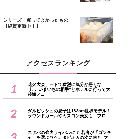
シリーズ「買ってよかったもの」
【絶賛更新中！】
アクセスランキング
花火大会デートで猛烈に気分が悪くな
1
り…“いまいちの相手”とホテルに行って大
後悔／...
2
ダルビッシュの息子は182cm世界モデル！
ラウンドガールやミスコン美女も…プロ...
スタバの強力ライバルに？ 若者が「ゴンチ
3
ャ」を選ぶワケ。タピオカの次に来た“フ