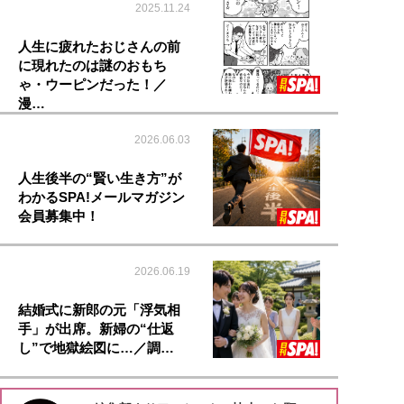
2025.11.24
人生に疲れたおじさんの前
に現れたのは謎のおもち
ゃ・ウーピンだった！／
漫…
2026.06.03
人生後半の“賢い生き方”が
わかるSPA!メールマガジン
会員募集中！
2026.06.19
結婚式に新郎の元「浮気相
手」が出席。新婦の“仕返
し”で地獄絵図に…／調…