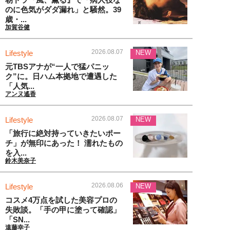
のに色気がダダ漏れ」と騒然。39
歳・...
加賀谷健
2026.08.07
Lifestyle
NEW
元TBSアナが“一人で猛パニッ
ク”に。日ハム本拠地で遭遇した
「人気...
アンヌ遙香
2026.08.07
Lifestyle
NEW
「旅行に絶対持っていきたいポー
チ」が無印にあった！ 濡れたもの
を入...
鈴木美奈子
2026.08.06
Lifestyle
NEW
コスメ4万点を試した美容プロの
失敗談。「手の甲に塗って確認」
「SN...
遠藤幸子