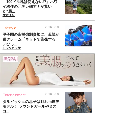
「100ドル札は使えない!?」ハワ
イ移住の元テレ朝アナが驚い
た“最...
大木優紀
2026.08.06
Lifestyle
甲子園の応援強制参加に、母親が
猛クレーム「ネットで告発する」
／びっ...
トシタカマサ
2026.08.05
Entertainment
ダルビッシュの息子は182cm世界
モデル！ ラウンドガールやミス
コ...