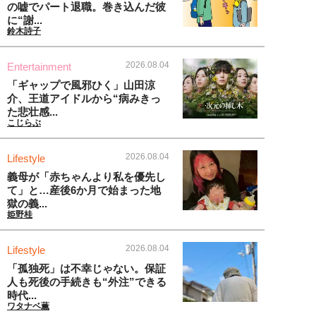
の嘘でパート退職。巻き込んだ彼
に“謝...
鈴木詩子
2026.08.04
Entertainment
「ギャップで風邪ひく」山田涼
介、王道アイドルから“病みきっ
た悲壮感...
こじらぶ
2026.08.04
Lifestyle
義母が「赤ちゃんより私を優先し
て」と…産後6か月で始まった地
獄の義...
姫野桂
2026.08.04
Lifestyle
「孤独死」は不幸じゃない。保証
人も死後の手続きも“外注”できる
時代...
ワタナベ薫