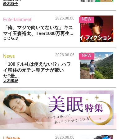
鈴木詩子
2026.08.06
Entertainment
NEW
「俺、マジで向いてないな」キス
マイ玉森裕太、TVer1000万再生...
こじらぶ
2026.08.06
News
NEW
「100ドル札は使えない!?」ハワ
イ移住の元テレ朝アナが驚い
た“最...
大木優紀
2026.08.06
Lifestyle