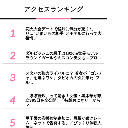
アクセスランキング
花火大会デートで猛烈に気分が悪くな
1
り…“いまいちの相手”とホテルに行って大
後悔／...
2
ダルビッシュの息子は182cm世界モデル！
ラウンドガールやミスコン美女も…プロ...
スタバの強力ライバルに？ 若者が「ゴンチ
3
ャ」を選ぶワケ。タピオカの次に来た“フ
ル...
「ほぼ自炊」って驚き！女優・黒木華が献
4
立365日を全公開、「特製おにぎり」から
マ...
甲子園の応援強制参加に、母親が猛クレー
5
ム「ネットで告発する」／びっくり体験人
気記...