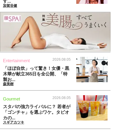
す...
加賀谷健
2026.08.05
Entertainment
「ほぼ自炊」って驚き！女優・黒
木華が献立365日を全公開、「特
製お...
森美樹
2026.08.05
Gourmet
スタバの強力ライバルに？ 若者が
「ゴンチャ」を選ぶワケ。タピオ
カの...
スギアカツキ