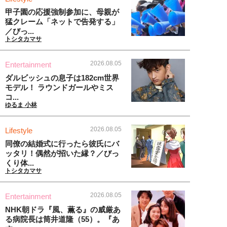
甲子園の応援強制参加に、母親が
猛クレーム「ネットで告発する」
／びっ...
トシタカマサ
2026.08.05
Entertainment
ダルビッシュの息子は182cm世界
モデル！ ラウンドガールやミス
コ...
ゆるま 小林
2026.08.05
Lifestyle
同僚の結婚式に行ったら彼氏にバ
ッタリ！偶然が招いた縁？／びっ
くり体...
トシタカマサ
2026.08.05
Entertainment
NHK朝ドラ『風、薫る』の威厳あ
る病院長は筒井道隆（55）。『あ