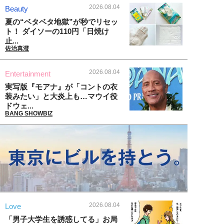
2026.08.04
Beauty
夏の“ベタベタ地獄”が秒でリセッ
ト！ ダイソーの110円「日焼け
止...
佐治真澄
2026.08.04
Entertainment
実写版『モアナ』が「コントの衣
装みたい」と大炎上も…マウイ役
ドウェ...
BANG SHOWBIZ
2026.08.04
Love
「男子大学生を誘惑してる」お局