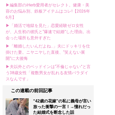
▶編集部のiHerb愛用者がセレクト。健康・美
容のお悩み別、鉄板アイテムはコレ!【2026年
6月】
▶「婚活で地獄を見た」恋愛経験ゼロ女性
が、人生初の彼氏と“爆速で結婚”した理由。出
会った場所も意外すぎた
▶「離婚したいんだよね...」夫にドッキリを仕
掛けた妻。ニヤニヤした直後、“笑えない展
開”に大後悔
▶夫以外とのベッドインは“不倫じゃない”と言
う38歳女性「複数男女が乱れる友情パラダイ
スなんです」
この連載の前回記事
“42歳の花嫁”の私に義母が言い
放った衝撃の一言！→憧れだっ
た結婚式を断念した話