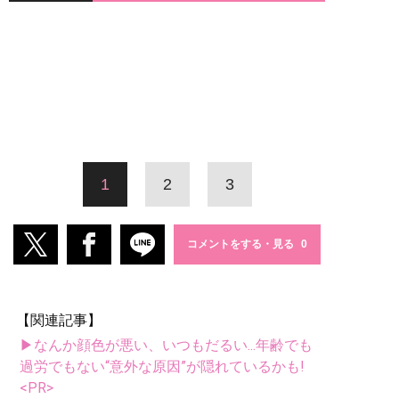
1
2
3
コメントをする・見る
【関連記事】
▶なんか顔色が悪い、いつもだるい...年齢でも
過労でもない“意外な原因”が隠れているかも!
<PR>