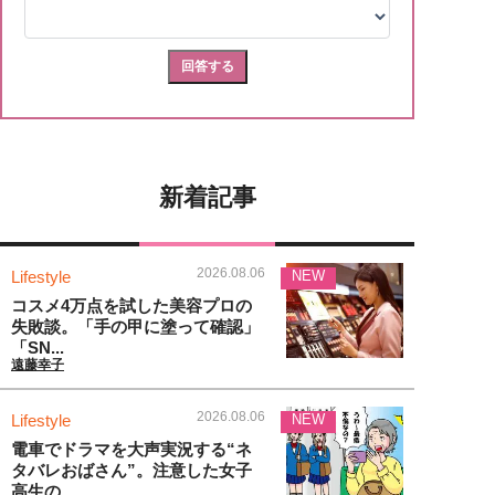
新着記事
2026.08.06
Lifestyle
NEW
コスメ4万点を試した美容プロの
失敗談。「手の甲に塗って確認」
「SN...
遠藤幸子
2026.08.06
Lifestyle
NEW
電車でドラマを大声実況する“ネ
タバレおばさん”。注意した女子
高生の...