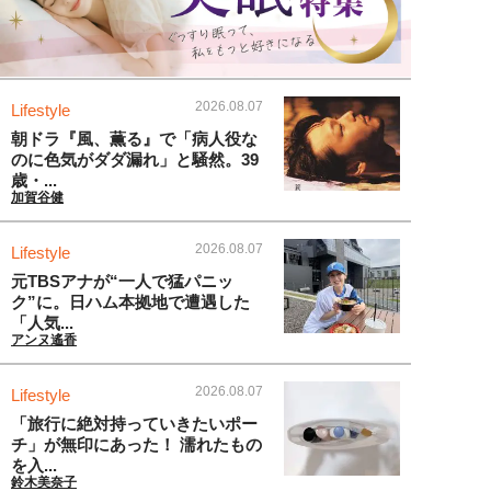
2026.08.07
Lifestyle
朝ドラ『風、薫る』で「病人役な
のに色気がダダ漏れ」と騒然。39
歳・...
加賀谷健
2026.08.07
Lifestyle
元TBSアナが“一人で猛パニッ
ク”に。日ハム本拠地で遭遇した
「人気...
アンヌ遙香
2026.08.07
Lifestyle
「旅行に絶対持っていきたいポー
チ」が無印にあった！ 濡れたもの
を入...
鈴木美奈子