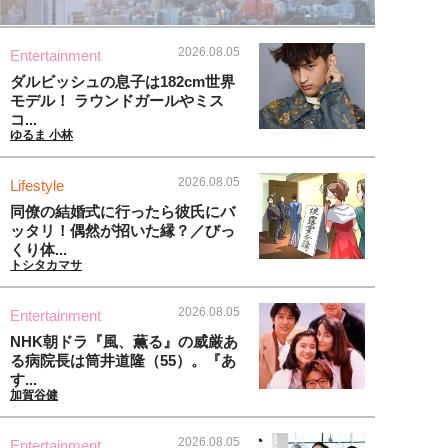
2026.08.05
Entertainment
ダルビッシュの息子は182cm世界
モデル！ ラウンドガールやミス
コ...
ゆるま 小林
2026.08.05
Lifestyle
同僚の結婚式に行ったら彼氏にバ
ッタリ！偶然が招いた縁？／びっ
くり体...
トシタカマサ
2026.08.05
Entertainment
NHK朝ドラ『風、薫る』の威厳あ
る病院長は筒井道隆（55）。『あ
す...
加賀谷健
2026.08.05
Entertainment