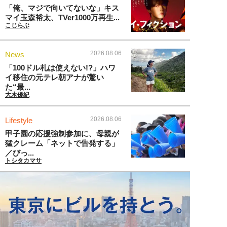
「俺、マジで向いてないな」キス
マイ玉森裕太、TVer1000万再生...
こじらぶ
2026.08.06
News
「100ドル札は使えない!?」ハワ
イ移住の元テレ朝アナが驚い
た“最...
大木優紀
2026.08.06
Lifestyle
甲子園の応援強制参加に、母親が
猛クレーム「ネットで告発する」
／びっ...
トシタカマサ