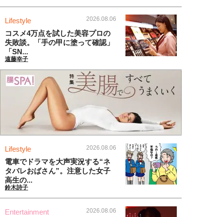
2026.08.06
Lifestyle
コスメ4万点を試した美容プロの
失敗談。「手の甲に塗って確認」
「SN...
遠藤幸子
2026.08.06
Lifestyle
電車でドラマを大声実況する“ネ
タバレおばさん”。注意した女子
高生の...
鈴木詩子
2026.08.06
Entertainment