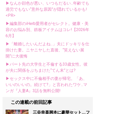
▶なんか顔色が悪い、いつもだるい...年齢でも
過労でもない“意外な原因”が隠れているかも!
<PR>
▶編集部のiHerb愛用者がセレクト。健康・美
容のお悩み別、鉄板アイテムはコレ!【2026年
6月】
▶「離婚したいんだよね...」夫にドッキリを仕
掛けた妻。ニヤニヤした直後、“笑えない展
開”に大後悔
▶パート先の大学生と不倫する33歳女性。彼
が夫に関係をぶちまけた“てん末”とは?
▶セックス中に不倫相手の妻が帰宅。「あ、
いいのいいの。続けて?」と言われたワケ...マ
ンガ『人妻A』3話を無料公開!
この連載の前回記事
三谷幸喜脚本に豪華セット…フ