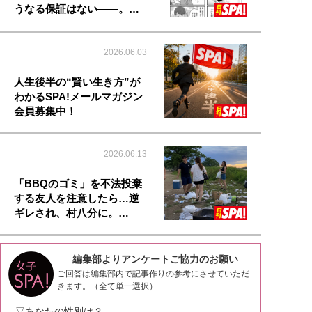
うなる保証はない――。…
2026.06.03
人生後半の“賢い生き方”が
わかるSPA!メールマガジン
会員募集中！
2026.06.13
「BBQのゴミ」を不法投棄
する友人を注意したら…逆
ギレされ、村八分に。…