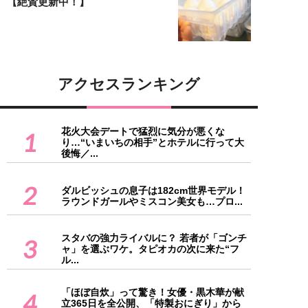
【絶賛更新中！】
アクセスランキング
花火大会デートで猛烈に気分が悪くな
1
り…“いまいちの相手”とホテルに行って大
後悔／...
2
ダルビッシュの息子は182cm世界モデル！
ラウンドガールやミスコン美女も…プロ...
スタバの強力ライバルに？ 若者が「ゴンチ
3
ャ」を選ぶワケ。タピオカの次に来た“フ
ル...
「ほぼ自炊」って驚き！女優・黒木華が献
4
立365日を全公開、「特製おにぎり」から