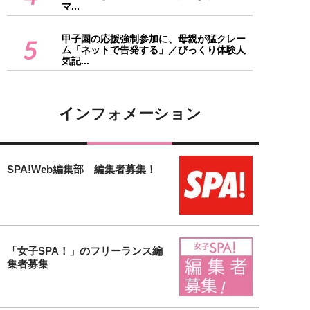
マ...
甲子園の応援強制参加に、母親が猛クレー
5
ム「ネットで告発する」／びっくり体験人
気記...
インフォメーション
SPA!Web編集部 編集者募集！
「女子SPA！」のフリーランス編
集者募集