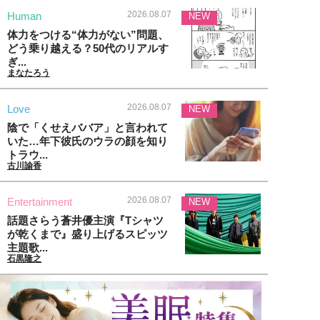
2026.08.07
Human
NEW
体力をつける“体力がない”問題、
どう乗り越える？50代のリアルす
ぎ...
まなたろう
2026.08.07
Love
NEW
陰で「くせえババア」と言われて
いた…年下彼氏のウラの顔を知り
トラウ...
古川諭香
2026.08.07
Entertainment
NEW
話題さらう蒼井優主演『Tシャツ
が乾くまで』盛り上げるスピッツ
主題歌...
石黒隆之