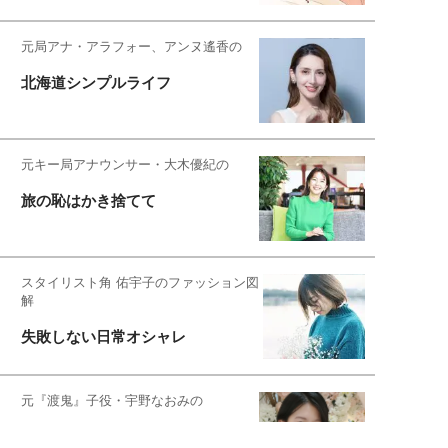
元局アナ・アラフォー、アンヌ遙香の
北海道シンプルライフ
元キー局アナウンサー・大木優紀の
旅の恥はかき捨てて
スタイリスト角 佑宇子のファッション図
解
失敗しない日常オシャレ
元『渡鬼』子役・宇野なおみの
話そ、お茶しよっ元気出そ