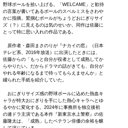
野球ボールを拾い上げる。「WELCAME」と歓待
の言葉が書いてあるボールのスペルミスをさわや
かに指摘。鷲掴むボールがちょうどおにぎりサイ
ズ（？）に見えるのは気のせいか。同作は佐藤に
とって特に思い入れの作品である。
原作者・森田まさのりが『ナカイの窓』（日本
テレビ系、2016年放送）に出演したときには、
佐藤からの「もっと自分が役者として成熟してか
らやりたい。だからドラマの話がきても、自分が
やれる年齢になるまで待ってもらえませんか」と
綴られた手紙を紹介していた。
おにぎりサイズ感の野球ボールに込めた熱血キ
ャラが特大おにぎりを手にした熱心キャラへとゆ
るやかに変化する。2024年に事務所を独立後初
の連ドラ主演である本作『新東京水上警察』の佐
藤隆太は、「成熟」したベテラン俳優の余裕を醸
して演じている。