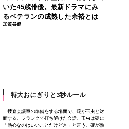
いた45歳俳優。最新ドラマにみ
るベテランの成熟した余裕とは
加賀谷健
特大おにぎりと3秒ルール
捜査会議室の準備をする場面で、碇が玉虫と対
面する。フランクで打ち解けた会話。玉虫は碇に
「熱心なのはいいことだけどさ」と言う。碇が熱