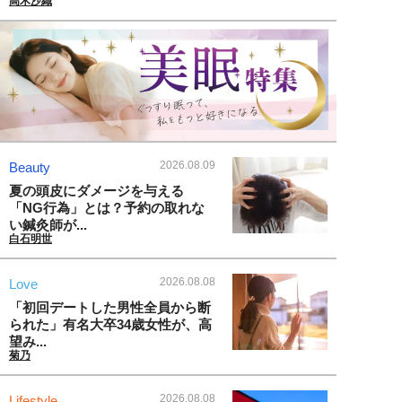
高木沙織
2026.08.09
Beauty
夏の頭皮にダメージを与える
「NG行為」とは？予約の取れな
い鍼灸師が...
白石明世
2026.08.08
Love
「初回デートした男性全員から断
られた」有名大卒34歳女性が、高
望み...
菊乃
2026.08.08
Lifestyle