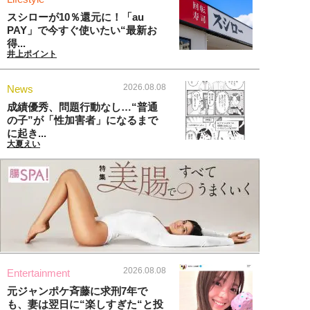
スシローが10％還元に！「au
PAY」で今すぐ使いたい“最新お
得...
井上ポイント
2026.08.08
News
成績優秀、問題行動なし…“普通
の子”が「性加害者」になるまで
に起き...
大夏えい
2026.08.08
Entertainment
元ジャンポケ斉藤に求刑7年で
も、妻は翌日に“楽しすぎた“と投