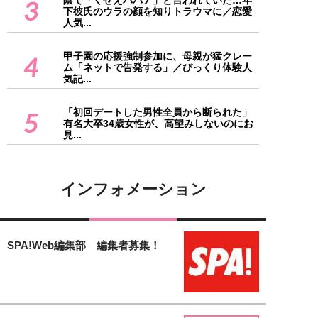
3
下彼氏のウラの顔を知りトラウマに／恋愛
人気...
甲子園の応援強制参加に、母親が猛クレー
4
ム「ネットで告発する」／びっくり体験人
気記...
「初回デートした男性全員から断られた」
5
有名大卒34歳女性が、高望みしないのにお
見...
インフォメーション
SPA!Web編集部 編集者募集！