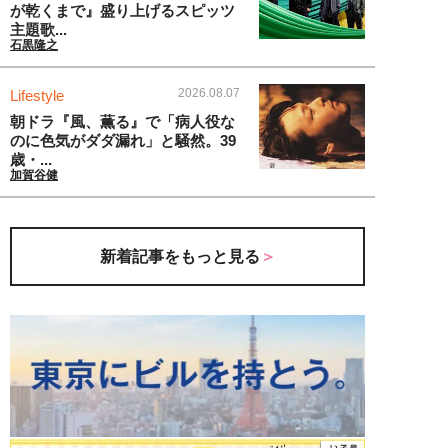
が乾くまで』盛り上げるスピッツ
主題歌...
石黒隆之
2026.08.07
Lifestyle
朝ドラ『風、薫る』で「病人役な
のに色気がダダ漏れ」と騒然。39
歳・...
加賀谷健
新着記事をもっと見る