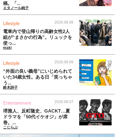
稿。「...
エタノール純子
2026.08.08
Lifestyle
電車内で登山帰りの高齢女性2人
組が“まさかの行為”。リュックを
使っ...
maki
2026.08.08
Lifestyle
“外面の良い義母”にいじめられて
いた34歳女性。ある日「笑っちゃ
う...
鈴木詩子
2026.08.07
Entertainment
堺雅人、反町隆史、GACKT…夏
ドラマを「50代イケオジ」が席
巻。...
こじらぶ