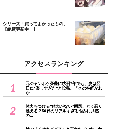
シリーズ「買ってよかったもの」
【絶賛更新中！】
アクセスランキング
元ジャンポケ斉藤に求刑7年でも、妻は翌
1
日に“楽しすぎた“と投稿。「その神経がわ
か...
体力をつける“体力がない”問題、どう乗り
2
越える？50代のリアルすぎる悩みに共感
の...
陰で「くせえババア」と言われていた…年