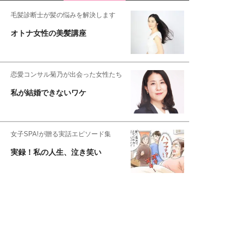
毛髪診断士が髪の悩みを解決します
オトナ女性の美髪講座
恋愛コンサル菊乃が出会った女性たち
私が結婚できないワケ
女子SPA!が贈る実話エピソード集
実録！私の人生、泣き笑い
元局アナ・アラフォー、アンヌ遙香の
北海道シンプルライフ