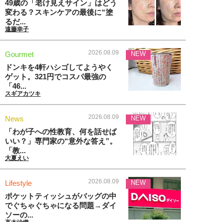
49歳の「老け見えサイン」はどう
変わる？スキンケアの最後に“塗
るだ...
遠藤幸子
2026.08.09
Gourmet
NEW
ドンキを4軒ハシゴしてようやく
ゲット。321円でコスパ最強の
「46...
スギアカツキ
2026.08.09
News
NEW
「わが子への性教育、何を話せば
いい？」専門家の“意外な答え”。
「教...
大夏えい
2026.08.09
Lifestyle
NEW
ポケットティッシュがバッグの中
でぐちゃぐちゃになる問題→ダイ
ソーの...