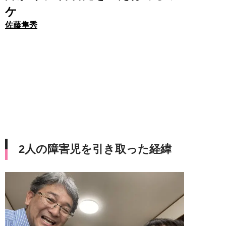
ケ
佐藤隼秀
2人の障害児を引き取った経緯