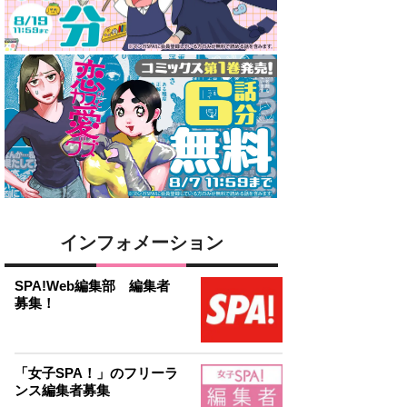
インフォメーション
SPA!Web編集部 編集者
募集！
「女子SPA！」のフリーラ
ンス編集者募集