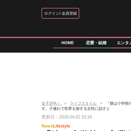
ログイン
会員登録
HOME
恋愛・結婚
エンタ
女子SPA！
ライフスタイル
「娘は小学校
す。子連れで世界を旅する女性に話すと
更新日：2026.04.02 15:18
News
Lifestyle