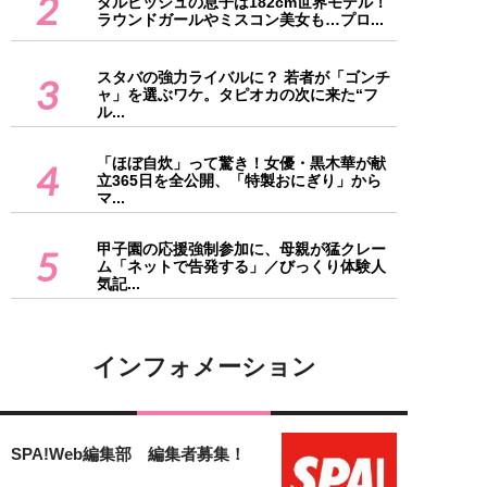
2
ダルビッシュの息子は182cm世界モデル！
ラウンドガールやミスコン美女も…プロ...
スタバの強力ライバルに？ 若者が「ゴンチ
3
ャ」を選ぶワケ。タピオカの次に来た“フ
ル...
「ほぼ自炊」って驚き！女優・黒木華が献
4
立365日を全公開、「特製おにぎり」から
マ...
甲子園の応援強制参加に、母親が猛クレー
5
ム「ネットで告発する」／びっくり体験人
気記...
インフォメーション
SPA!Web編集部 編集者募集！