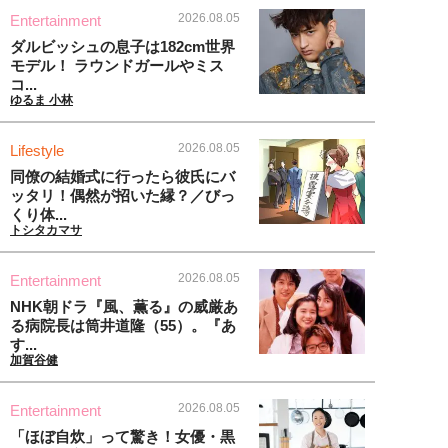
2026.08.05
Entertainment
ダルビッシュの息子は182cm世界
モデル！ ラウンドガールやミス
コ...
ゆるま 小林
2026.08.05
Lifestyle
同僚の結婚式に行ったら彼氏にバ
ッタリ！偶然が招いた縁？／びっ
くり体...
トシタカマサ
2026.08.05
Entertainment
NHK朝ドラ『風、薫る』の威厳あ
る病院長は筒井道隆（55）。『あ
す...
加賀谷健
2026.08.05
Entertainment
「ほぼ自炊」って驚き！女優・黒