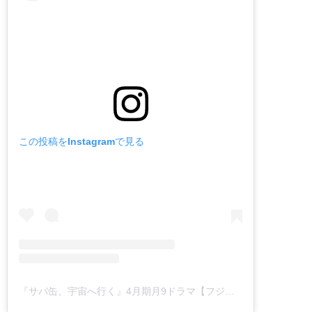
この投稿をInstagramで見る
『サバ缶、宇宙へ行く』4月期月9ドラマ【フジテレビ公式】(@sabauchu_fujitv)がシェアした投稿