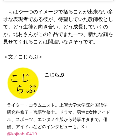
もはや一つのイメージで括ることが出来ない多
才な表現者である彼が、待望していた教師役とし
て、どう生徒と向き合い、どう成長していくの
か。北村さんがこの作品でまた一つ、新たな顔を
見せてくれることは間違いなさそうです。
＜文／こじらぶ＞
こじらぶ
ライター・コラムニスト。上智大学大学院外国語学
研究科修了・言語学修士。ドラマ、男性&女性アイド
ル、スポーツ、エンタメ全般から時事ネタまで。俳
優、アイドルなどのインタビューも。X：
@kojirabu0419