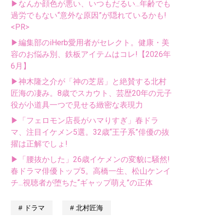
▶なんか顔色が悪い、いつもだるい...年齢でも
過労でもない“意外な原因”が隠れているかも!
<PR>
▶編集部のiHerb愛用者がセレクト。健康・美
容のお悩み別、鉄板アイテムはコレ!【2026年
6月】
▶神木隆之介が「神の芝居」と絶賛する北村
匠海の凄み。8歳でスカウト、芸歴20年の元子
役が小道具一つで見せる緻密な表現力
▶「フェロモン店長がハマりすぎ」春ドラ
マ、注目イケメン5選。32歳“王子系”俳優の抜
擢は正解でしょ!
▶「腰抜かした」26歳イケメンの変貌に騒然!
春ドラマ俳優トップ5。高橋一生、松山ケンイ
チ...視聴者が堕ちた“ギャップ萌え”の正体
ドラマ
北村匠海