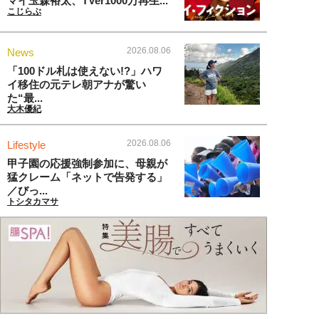
マイ玉森裕太、TVer1000万再生...
こじらぶ
2026.08.06
News
「100ドル札は使えない!?」ハワ
イ移住の元テレ朝アナが驚い
た“最...
大木優紀
2026.08.06
Lifestyle
甲子園の応援強制参加に、母親が
猛クレーム「ネットで告発する」
／びっ...
トシタカマサ