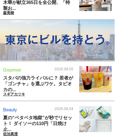
木華が献立365日を全公開、「特
製お...
森美樹
2026.08.05
Gourmet
スタバの強力ライバルに？ 若者が
「ゴンチャ」を選ぶワケ。タピオ
カの...
スギアカツキ
2026.08.04
Beauty
夏の“ベタベタ地獄”が秒でリセッ
ト！ ダイソーの110円「日焼け
止...
佐治真澄