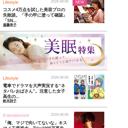
2026.08.06
Lifestyle
NEW
コスメ4万点を試した美容プロの
失敗談。「手の甲に塗って確認」
「SN...
遠藤幸子
2026.08.06
Lifestyle
電車でドラマを大声実況する“ネ
タバレおばさん”。注意した女子
高生の...
鈴木詩子
2026.08.06
Entertainment
「俺、マジで向いてないな」キス