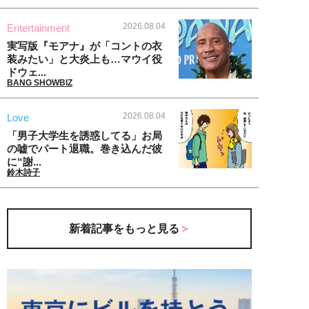
2026.08.04
Entertainment
実写版『モアナ』が「コントの衣
装みたい」と大炎上も…マウイ役
ドウェ...
BANG SHOWBIZ
2026.08.04
Love
「男子大学生を誘惑してる」お局
の嘘でパート退職。巻き込んだ彼
に“謝...
鈴木詩子
新着記事をもっと見る