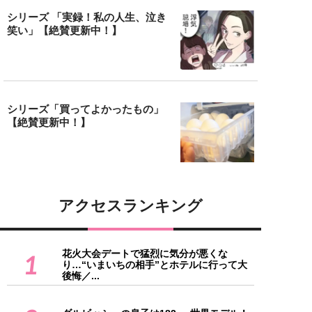
シリーズ 「実録！私の人生、泣き
笑い」【絶賛更新中！】
シリーズ「買ってよかったもの」
【絶賛更新中！】
アクセスランキング
花火大会デートで猛烈に気分が悪くな
1
り…“いまいちの相手”とホテルに行って大
後悔／...