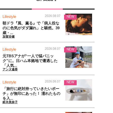
2026.08.07
Lifestyle
NEW
朝ドラ『風、薫る』で「病人役な
のに色気がダダ漏れ」と騒然。39
歳・...
加賀谷健
2026.08.07
Lifestyle
NEW
元TBSアナが“一人で猛パニッ
ク”に。日ハム本拠地で遭遇した
「人気...
アンヌ遙香
2026.08.07
Lifestyle
NEW
「旅行に絶対持っていきたいポー
チ」が無印にあった！ 濡れたもの
を入...
鈴木美奈子