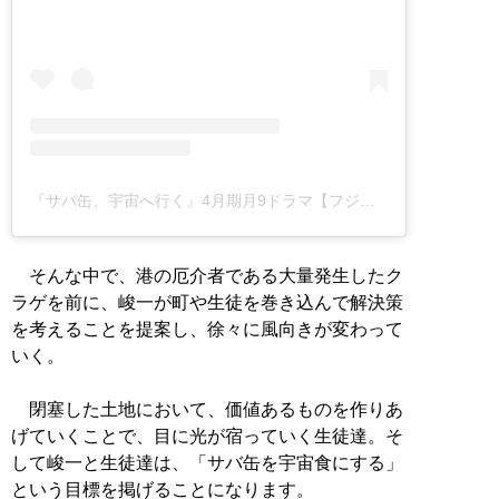
『サバ缶、宇宙へ行く』4月期月9ドラマ【フジテレビ公式】(@sabauchu_fujitv)がシェアした投稿
そんな中で、港の厄介者である大量発生したク
ラゲを前に、峻一が町や生徒を巻き込んで解決策
を考えることを提案し、徐々に風向きが変わって
いく。
閉塞した土地において、価値あるものを作りあ
げていくことで、目に光が宿っていく生徒達。そ
して峻一と生徒達は、「サバ缶を宇宙食にする」
という目標を掲げることになります。