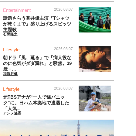
2026.08.07
Entertainment
話題さらう蒼井優主演『Tシャツ
が乾くまで』盛り上げるスピッツ
主題歌...
石黒隆之
2026.08.07
Lifestyle
朝ドラ『風、薫る』で「病人役な
のに色気がダダ漏れ」と騒然。39
歳・...
加賀谷健
2026.08.07
Lifestyle
元TBSアナが“一人で猛パニッ
ク”に。日ハム本拠地で遭遇した
「人気...
アンヌ遙香