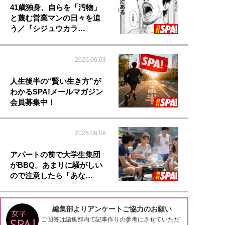
41歳独身、自らを「汚物」
と蔑む営業マンの日々を追
う／『シジュウカラ…
2026.06.03
人生後半の“賢い生き方”が
わかるSPA!メールマガジン
会員募集中！
2026.06.06
アパートの前で大学生集団
がBBQ。あまりに騒がしい
ので注意したら「あな…