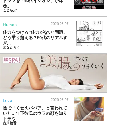
ドラマを「50代イケオジ」が席
巻。...
こじらぶ
2026.08.07
Human
体力をつける“体力がない”問題、
どう乗り越える？50代のリアルす
ぎ...
まなたろう
2026.08.07
Love
陰で「くせえババア」と言われて
いた…年下彼氏のウラの顔を知り
トラウ...
古川諭香