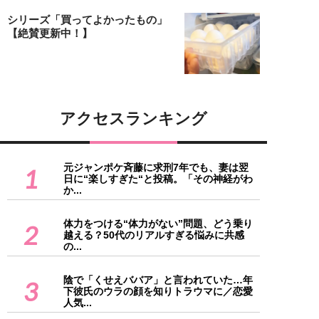
シリーズ「買ってよかったもの」
【絶賛更新中！】
アクセスランキング
元ジャンポケ斉藤に求刑7年でも、妻は翌
1
日に“楽しすぎた“と投稿。「その神経がわ
か...
体力をつける“体力がない”問題、どう乗り
2
越える？50代のリアルすぎる悩みに共感
の...
陰で「くせえババア」と言われていた…年
3
下彼氏のウラの顔を知りトラウマに／恋愛
人気...