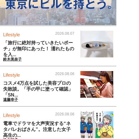
2026.08.07
Lifestyle
「旅行に絶対持っていきたいポー
チ」が無印にあった！ 濡れたもの
を入...
鈴木美奈子
2026.08.06
Lifestyle
コスメ4万点を試した美容プロの
失敗談。「手の甲に塗って確認」
「SN...
遠藤幸子
2026.08.06
Lifestyle
電車でドラマを大声実況する“ネ
タバレおばさん”。注意した女子
高生の...