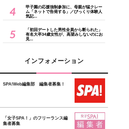
甲子園の応援強制参加に、母親が猛クレー
4
ム「ネットで告発する」／びっくり体験人
気記...
「初回デートした男性全員から断られた」
5
有名大卒34歳女性が、高望みしないのにお
見...
インフォメーション
SPA!Web編集部 編集者募集！
「女子SPA！」のフリーランス編
集者募集