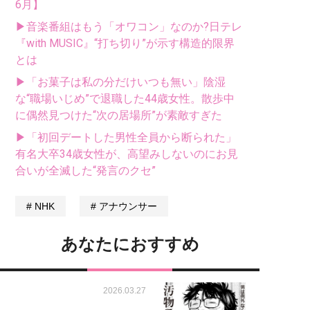
6月】
▶音楽番組はもう「オワコン」なのか?日テレ
『with MUSIC』“打ち切り”が示す構造的限界
とは
▶「お菓子は私の分だけいつも無い」陰湿
な“職場いじめ”で退職した44歳女性。散歩中
に偶然見つけた“次の居場所”が素敵すぎた
▶「初回デートした男性全員から断られた」
有名大卒34歳女性が、高望みしないのにお見
合いが全滅した“発言のクセ”
NHK
アナウンサー
あなたにおすすめ
2026.03.27