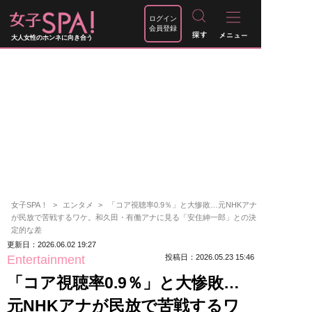
ログイン
会員登録
大人女性のホンネに向き合う
女子SPA！
エンタメ
「コア視聴率0.9％」と大惨敗…元NHKアナ
が民放で苦戦するワケ。和久田・有働アナに見る「安住紳一郎」との決
定的な差
更新日：2026.06.02 19:27
Entertainment
投稿日：2026.05.23 15:46
「コア視聴率0.9％」と大惨敗…
元NHKアナが民放で苦戦するワ