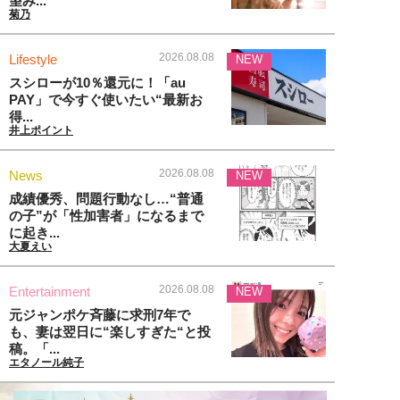
望み...
菊乃
2026.08.08
Lifestyle
NEW
スシローが10％還元に！「au
PAY」で今すぐ使いたい“最新お
得...
井上ポイント
2026.08.08
News
NEW
成績優秀、問題行動なし…“普通
の子”が「性加害者」になるまで
に起き...
大夏えい
2026.08.08
Entertainment
NEW
元ジャンポケ斉藤に求刑7年で
も、妻は翌日に“楽しすぎた“と投
稿。「...
エタノール純子