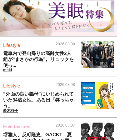
2026.08.08
Lifestyle
電車内で登山帰りの高齢女性2人
組が“まさかの行為”。リュックを
使っ...
maki
2026.08.08
Lifestyle
“外面の良い義母”にいじめられて
いた34歳女性。ある日「笑っちゃ
う...
鈴木詩子
2026.08.07
Entertainment
堺雅人、反町隆史、GACKT…夏