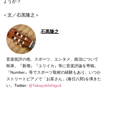
ょうか？
＜文／石黒隆之＞
石黒隆之
音楽批評の他、スポーツ、エンタメ、政治について
執筆。『新潮』『ユリイカ』等に音楽評論を寄稿。
『Number』等でスポーツ取材の経験もあり。いつか
ストリートピアノで「お富さん」(春日八郎)を弾きた
い。Twitter:
@TakayukiIshigu4