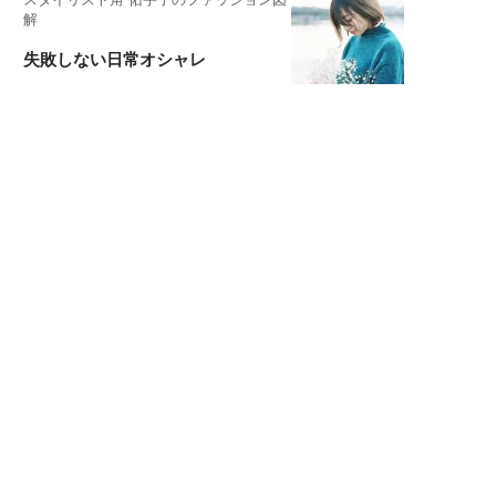
解
失敗しない日常オシャレ
元『渡鬼』子役・宇野なおみの
話そ、お茶しよっ元気出そ
宇垣美里が映画への想いを綴る
宇垣美里の沼落ちシネマ
松本穂香が映画愛を語ります
銀幕ロンリーガール